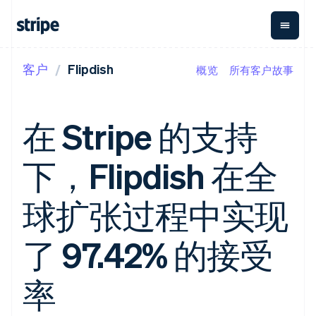
客户
Flipdish
概览
所有客户故事
按企业阶段
文档
学习
支付
营收
资金管理
平台
易市
大型企业
Stripe 文档
博客
Payments
Billing
Treasury
初创企业
API 参考文档
客户案例
在 Stripe 的支持
在线支付
经常性收入
Con
库与 SDK
指南
企业财务
Managed
Metronome
Stripe Apps
Payments
按用量计费
Global
平台
下，Flipdish 在全
备案商家解决
Payouts
Subscriptions
Capi
按应用场景
方案
平
支持
向第三方
订阅管理
Payment links
客户
指南
智能体商务
球扩张过程中实现
打款
Invoicing
Trea
加密货币
获取支持
无代码支付
一次性或定期
Capital
平
电子商务
接受线上付款
托管支持方案
企业融资
Checkout
账单
嵌入
嵌入式金融
实施预置结账流程
专业服务
了 97.42% 的接受
预构建支付界
Crypto
Tax
融服
财务自动化
构建平台或交易市场
钱包、稳
面
销售税和增值
Iss
全球化企业
管理订阅
定币发行
Elements
税自动化
实体
应用内支付
提供按用量计费
率
灵活的 UI 组件
和发卡基
Crypto
Revenue
虚拟
交易市场
发行稳定币支持的支付卡
Onramp
Payment
Recognition
础设施
公司
资金管理
通过智能体配置和管理服
可嵌入的
methods
会计自动化
平台
务