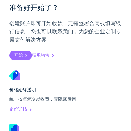
准备好开始了？
日本
日本語
English
瑞典
创建账户即可开始收款，无需签署合同或填写银
Svenska
English
瑞士
行信息。您也可以联系我们，为您的企业定制专
Deutsch
Français
Italiano
English
属支付解决方案。
塞浦路斯
English
斯洛伐克
开始
联系销售
English
斯洛文尼亚
English
Italiano
泰国
ไทย
English
希腊
价格始终透明
English
统一按每笔交易收费，无隐藏费用
西班牙
Español
English
定价详情
新加坡
English
简体中文
新西兰
English