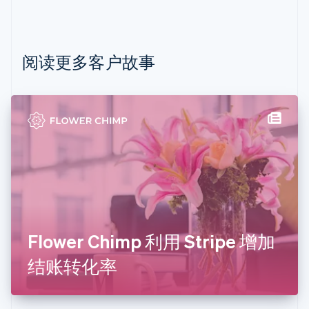
保加利亚
English
比利时
Nederlands
Français
Deutsch
English
阅读更多客户故事
波兰
English
丹麦
English
德国
Deutsch
English
法国
Français
English
芬兰
English
Svenska
荷兰
Nederlands
English
Flower Chimp 利用 Stripe 增加
加拿大
English
Français
结账转化率
捷克
English
克罗地亚
English
Italiano