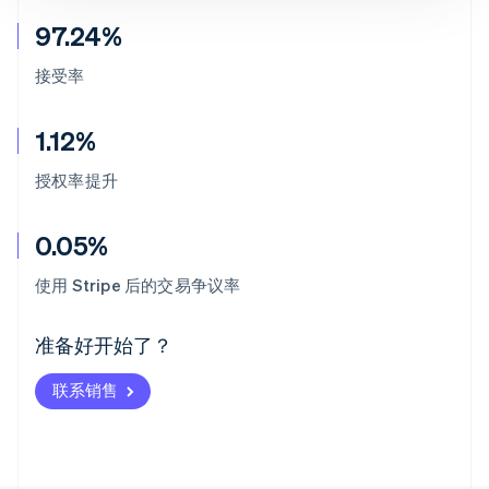
97.24%
接受率
1.12%
授权率提升
0.05%
阿联酋
English
使用 Stripe 后的交易争议率
爱尔兰
English
爱沙尼亚
准备好开始了？
English
奥地利
联系销售
Deutsch
English
澳大利亚
English
巴西
Português
English