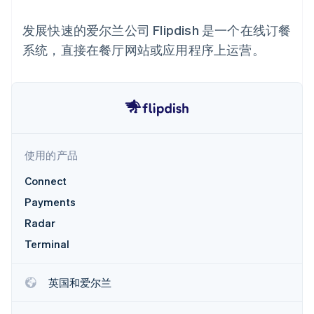
接入 125+ 种支
加密货币
Stripe Sigma
产品路线图
SaaS
付方式
自定义报告
购买
Sessions 年度大会
发展快速的爱尔兰公司 Flipdish 是一个在线订餐
Terminal
Data Pipeline
招聘
线下支付
数据同步
资讯中心
系统，直接在餐厅网站或应用程序上运营。
Authorization
资源
Stripe Press
Boost
按行业
支付成功率优
应用集成
化
AI 企业
代码示例
Link
创作者经济
开发者博客
联系
加速结账
游戏
API 状态
Financial
酒店、旅游与休闲
联系销售
Connections
保险
成为合作伙伴
使用的产品
关联金融账户
媒体与娱乐
数据
非营利组织
Connect
专业服务
公共部门
Payments
零售
Radar
更多
Terminal
Product roadmap
了解未来规划
生态系统
Radar
英国和爱尔兰
合作伙伴
欺诈防范
Stripe App Marketplace
Atlas