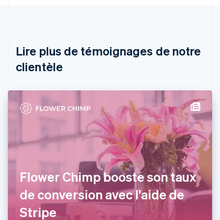
Autriche
Deutsch
English
Belgique
Nederlands
Français
Deutsch
English
Brésil
Lire plus de témoignages de notre
Português
English
clientèle
Bulgarie
English
Canada
English
Français
Chine continentale
简体中文
English
Chypre
English
Croatie
English
Italiano
Danemark
Flower Chimp booste son taux
English
Émirats arabes unis
de conversion avec l'aide de
English
Espagne
Stripe
Español
English