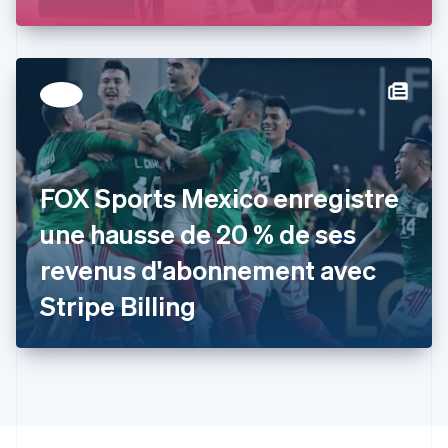
Estonie
English
États-Unis
English
Español
简体中文
Finlande
English
Svenska
France
Français
English
Gibraltar
FOX Sports Mexico enregistre
English
Grèce
une hausse de 20 % de ses
English
Hongrie
revenus d'abonnement avec
English
Inde
Stripe Billing
English
Irlande
English
Italie
Italiano
English
Japon
日本語
English