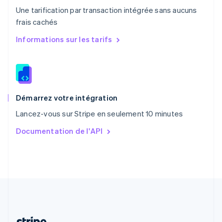
Portugal
Une tarification par transaction intégrée sans aucuns
Português
English
frais cachés
R.A.S. de Hong Kong, Chine
English
简体中文
Informations sur les tarifs
République tchèque
English
Roumanie
English
Royaume-Uni
English
Démarrez votre intégration
Singapour
Lancez-vous sur Stripe en seulement 10 minutes
English
简体中文
Slovaquie
Documentation de l'API
English
Slovénie
English
Italiano
Suède
Svenska
English
Suisse
Deutsch
Français
Italiano
English
Thaïlande
ไทย
English