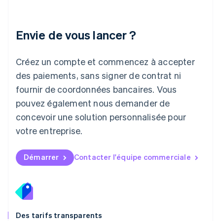
Lettonie
English
Liechtenstein
Envie de vous lancer ?
Deutsch
English
Lituanie
English
Créez un compte et commencez à accepter
Luxembourg
des paiements, sans signer de contrat ni
Français
Deutsch
English
Malaisie
fournir de coordonnées bancaires. Vous
English
简体中文
pouvez également nous demander de
Malte
concevoir une solution personnalisée pour
English
Mexique
votre entreprise.
Español
English
Norvège
English
Démarrer
Contacter l'équipe commerciale
Nouvelle-Zélande
English
Pays-Bas
Nederlands
English
Pologne
English
Des tarifs transparents