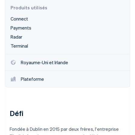
Découvrez les prochaines évolutions
Commerce en ligne
Produits utilisés
Radar
Connect
Prévention de la fraude
Écosystème
Payments
Atlas
Constitution de start-up
Radar
Partenaires
Climate
Stripe App Marketplace
Terminal
Élimination du carbone
Identity
Royaume-Uni et Irlande
Vérification de l'identité
Plateforme
Stripe Sessions 2026
Découvrez comment Stripe construit l’infrastructure écono
Regarder la vidéo
Défi
Fondée à Dublin en 2015 par deux frères, l'entreprise