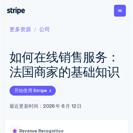
更多资源
公司
按企业阶段
文档
学习
支付
营收
资金管
平台
理
易市
大型企业
Stripe 文档
博客
Payments
Billing
初创企业
API 参考文档
客户案例
如何在线销售服务：
在线支付
经常性收入
Global
Conn
库与 SDK
指南
Payment links
Metronome
Payouts
Stripe Apps
按用量计费
平台
法国商家的基础知识
无代码支付
Subscriptions
向第三
按应用场景
Checkout
方打款
支持
预构建支付界
订阅管理
Crypto
指南
智能体商务
面
Invoicing
钱包、
加密货币
获取支持
一次性或定期
Elements
开始使用 Stripe
稳定币
电子商务
接受线上付款
托管支持方案
灵活的 UI 组件
账单
发行和
嵌入式金融
实施预置结账流程
专业服务
Payment
Tax
发卡基
财务自动化
构建平台或交易市场
最近更新时间：2026 年 6 月 12 日
methods
销售税和增值
础设施
全球化企业
管理订阅
接入 125+ 种支
税自动化
应用内支付
提供按用量计费
付方式
Revenue
交易市场
发行稳定币支持的支付卡
Terminal
Recognition
公司
资金管理
通过智能体配置和管理服
线下支付
会计自动化
Revenue Recognition
平台
务