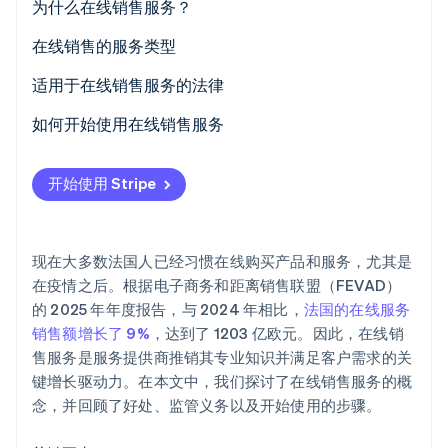
为什么在线销售服务？
Stripe Sessions 2026
在线销售的服务类型
了解 Stripe 如何为 AI 构建经济基础设施。
立即观看
适用于在线销售服务的法律
一般销售条件 (CGV)
如何开始使用在线销售服务
撤回权
开始使用 Stripe
履行期限
《欧盟通用数据保护条例》(GDPR)
现在大多数法国人已经习惯在线购买产品和服务，尤其是
在疫情之后。根据电子商务和距离销售联盟（FEVAD）
的 2025 年年度报告，与 2024 年相比，
法国的在线服务
销售额增长了 9%
，达到了 1203 亿欧元。因此，在线销
售服务是服务提供商推销其专业知识并满足客户需求的关
键增长驱动力。在本文中，我们探讨了在线销售服务的概
念，并回顾了好处、监管义务以及开始使用的步骤。