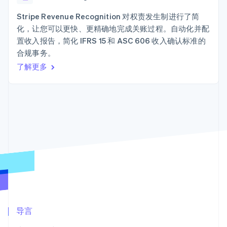
Authorization
Stripe Sigma
产品路线图
SaaS
Boost
自定义报告
Sessions 年度大会
Stripe Revenue Recognition 对权责发生制进行了简
支付成功率优
Data Pipeline
招聘
化，让您可以更快、更精确地完成关账过程。自动化并配
化
数据同步
资讯中心
Link
资源
置收入报告，简化 IFRS 15 和 ASC 606 收入确认标准的
Stripe Press
加速结账
按行业
合规事务。
应用集成
了解更多
AI 企业
代码示例
创作者经济
开发者博客
联系
游戏
API 状态
更多
酒店、旅游与休闲
联系销售
Product roadmap
保险
成为合作伙伴
了解未来规划
媒体与娱乐
非营利组织
Radar
专业服务
欺诈防范
公共部门
Atlas
零售
初创企业注册
Climate
碳移除
生态系统
合作伙伴
导言
Stripe App Marketplace