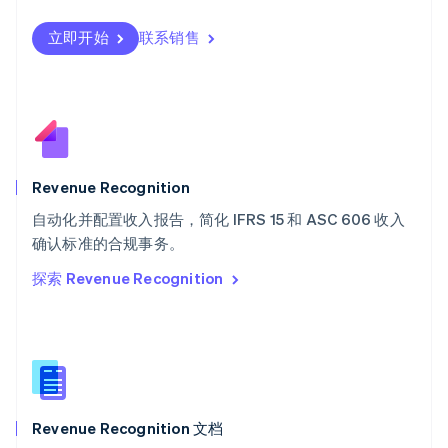
日本語
English
瑞典
立即开始
联系销售
Svenska
English
瑞士
Deutsch
Français
Italiano
English
塞浦路斯
English
斯洛伐克
English
斯洛文尼亚
Revenue Recognition
English
Italiano
自动化并配置收入报告，简化 IFRS 15 和 ASC 606 收入
泰国
ไทย
English
确认标准的合规事务。
希腊
探索 Revenue Recognition
English
西班牙
Español
English
新加坡
English
简体中文
新西兰
English
Revenue Recognition 文档
匈牙利