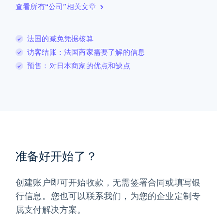
English
查看所有“公司”相关文章
立陶宛
English
列支敦士登
法国的减免凭据核算
Deutsch
English
卢森堡
访客结账：法国商家需要了解的信息
Français
Deutsch
English
预售：对日本商家的优点和缺点
罗马尼亚
English
马尔他
English
马来西亚
English
简体中文
美国
English
Español
简体中文
墨西哥
准备好开始了？
Español
English
挪威
English
创建账户即可开始收款，无需签署合同或填写银
葡萄牙
行信息。您也可以联系我们，为您的企业定制专
Português
English
日本
属支付解决方案。