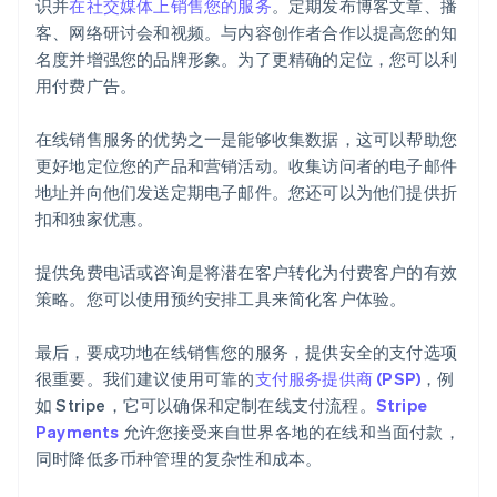
识并
在社交媒体上销售您的服务
。定期发布博客文章、播
客、网络研讨会和视频。与内容创作者合作以提高您的知
名度并增强您的品牌形象。为了更精确的定位，您可以利
用付费广告。
在线销售服务的优势之一是能够收集数据，这可以帮助您
更好地定位您的产品和营销活动。收集访问者的电子邮件
地址并向他们发送定期电子邮件。您还可以为他们提供折
阿联酋
扣和独家优惠。
English
爱尔兰
提供免费电话或咨询是将潜在客户转化为付费客户的有效
English
爱沙尼亚
策略。您可以使用预约安排工具来简化客户体验。
English
奥地利
最后，要成功地在线销售您的服务，提供安全的支付选项
Deutsch
English
很重要。我们建议使用可靠的
支付服务提供商 (PSP)
，例
澳大利亚
如 Stripe，它可以确保和定制在线支付流程。
Stripe
English
巴西
Payments
允许您接受来自世界各地的在线和当面付款，
Português
English
同时降低多币种管理的复杂性和成本。
保加利亚