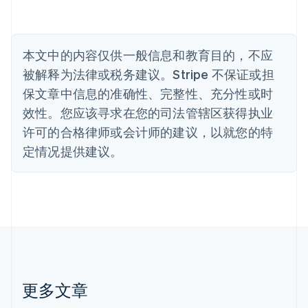
English
比利时
Nederlands
Français
Deutsch
English
波兰
本文中的内容仅供一般信息和教育目的，不应
English
丹麦
被解释为法律或税务建议。Stripe 不保证或担
English
保文章中信息的准确性、完整性、充分性或时
德国
效性。您应该寻求在您的司法管辖区获得执业
Deutsch
English
法国
许可的合格律师或会计师的建议，以就您的特
Français
English
定情况提供建议。
芬兰
English
Svenska
荷兰
Nederlands
English
加拿大
English
Français
捷克
English
克罗地亚
English
Italiano
更多文章
拉脱维亚