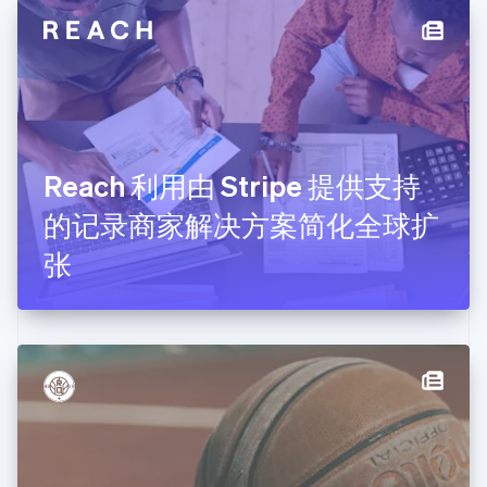
English
德国
Deutsch
English
法国
Français
English
芬兰
English
Svenska
Reach 利用由 Stripe 提供支持
荷兰
Nederlands
English
的记录商家解决方案简化全球扩
加拿大
English
Français
张
捷克
English
克罗地亚
English
Italiano
拉脱维亚
English
立陶宛
English
列支敦士登
Deutsch
English
卢森堡