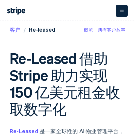
客户
Re-leased
概览
所有客户故事
按企业阶段
文档
学习
支付
营收
资金管
平台
理
易市
大型企业
Stripe 文档
博客
Payments
Billing
初创企业
API 参考文档
客户案例
Re-Leased 借助
在线支付
经常性收入
Global
Conn
库与 SDK
指南
Payment links
Metronome
Payouts
Stripe Apps
按用量计费
平台
Stripe 助力实现
无代码支付
Subscriptions
向第三
按应用场景
Checkout
方打款
支持
预构建支付界
订阅管理
Crypto
指南
智能体商务
150 亿美元租金收
面
Invoicing
钱包、
加密货币
获取支持
一次性或定期
Elements
稳定币
电子商务
接受线上付款
托管支持方案
灵活的 UI 组件
账单
发行和
嵌入式金融
实施预置结账流程
专业服务
取数字化
Payment
Tax
发卡基
财务自动化
构建平台或交易市场
methods
销售税和增值
础设施
全球化企业
管理订阅
接入 125+ 种支
税自动化
应用内支付
提供按用量计费
付方式
Revenue
交易市场
发行稳定币支持的支付卡
Terminal
Recognition
公司
资金管理
通过智能体配置和管理服
Re-Leased
线下支付
是一家全球性的 AI 物业管理平台，
会计自动化
平台
务