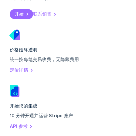
English
斯洛伐克
开始
联系销售
English
斯洛文尼亚
English
Italiano
泰国
ไทย
English
希腊
价格始终透明
English
统一按每笔交易收费，无隐藏费用
西班牙
Español
English
定价详情
新加坡
English
简体中文
新西兰
English
匈牙利
English
开始您的集成
意大利
10 分钟开通并运营 Stripe 账户
Italiano
English
印度
API 参考
English
英国