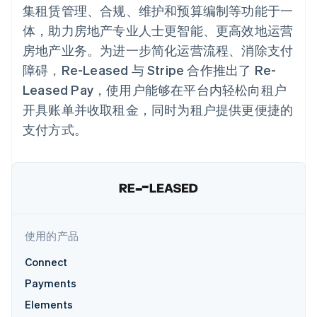
Authorization
Stripe Sigma
产品路线图
集租赁管理、合规、维护和预算编制等功能于一
SaaS
Boost
自定义报告
Sessions 年度大会
支付成功率优
体，助力房地产专业人士更智能、更高效地运营
Data Pipeline
招聘
化
数据同步
资讯中心
房地产业务。为进一步简化运营流程、消除支付
Link
资源
Stripe Press
加速结账
障碍，Re-Leased 与 Stripe 合作推出了 Re-
按行业
应用集成
Leased Pay，使用户能够在平台内轻松向租户
AI 企业
代码示例
开具账单并收取租金，同时为租户提供更便捷的
创作者经济
开发者博客
联系
游戏
API 状态
更多
支付方式。
酒店、旅游与休闲
联系销售
Product roadmap
保险
成为合作伙伴
了解未来规划
媒体与娱乐
非营利组织
Radar
专业服务
欺诈防范
公共部门
Atlas
零售
初创企业注册
使用的产品
Climate
碳移除
Connect
生态系统
Payments
合作伙伴
Elements
Stripe App Marketplace