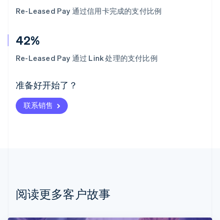
Re-Leased Pay 通过信用卡完成的支付比例
42%
阿联酋
English
Re-Leased Pay 通过 Link 处理的支付比例
爱尔兰
English
爱沙尼亚
准备好开始了？
English
奥地利
联系销售
Deutsch
English
澳大利亚
English
巴西
Português
English
保加利亚
English
比利时
Nederlands
Français
Deutsch
English
阅读更多客户故事
波兰
English
丹麦