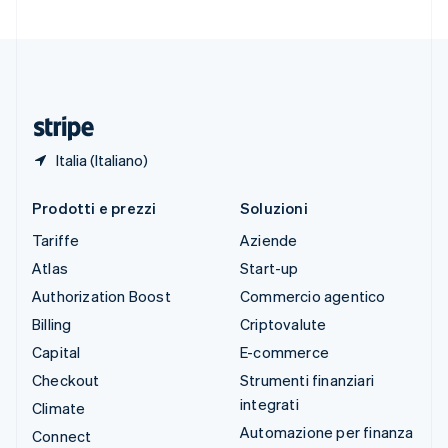
Svizzera
Deutsch
Français
Italiano
English
Thailandia
ไทย
English
Ungheria
English
Italia (Italiano)
Prodotti e prezzi
Soluzioni
Tariffe
Aziende
Atlas
Start-up
Authorization Boost
Commercio agentico
Billing
Criptovalute
Capital
E-commerce
Checkout
Strumenti finanziari
integrati
Climate
Automazione per finanza
Connect