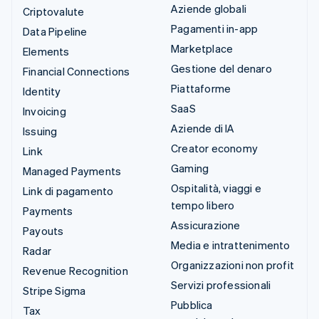
Aziende globali
Criptovalute
Pagamenti in-app
Data Pipeline
Marketplace
Elements
Gestione del denaro
Financial Connections
Piattaforme
Identity
SaaS
Invoicing
Aziende di IA
Issuing
Creator economy
Link
Gaming
Managed Payments
Ospitalità, viaggi e
Link di pagamento
tempo libero
Payments
Assicurazione
Payouts
Media e intrattenimento
Radar
Organizzazioni non profit
Revenue Recognition
Servizi professionali
Stripe Sigma
Pubblica
Tax