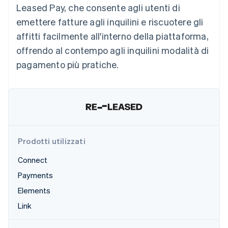
Leased Pay, che consente agli utenti di
Scopri cosa ti aspetta
emettere fatture agli inquilini e riscuotere gli
Radar
Ecosistema
Prevenzione delle frodi
affitti facilmente all'interno della piattaforma,
Partner
Atlas
offrendo al contempo agli inquilini modalità di
Stripe App Marketplace
Costituzione di start-up
pagamento più pratiche.
Climate
Rimozione del carbonio
Identity
Verifica online dell'identità
Prodotti utilizzati
Connect
Stripe Sessions 2026
Payments
Scopri come Stripe sta costruendo l'infrastruttura economi
Guarda ora
Elements
Link