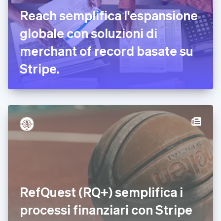
Emirati Arabi Uniti
Reach semplifica l'espansione
English
Estonia
globale con soluzioni di
English
merchant of record basate su
Finlandia
English
Svenska
Stripe.
Francia
Français
English
Germania
Deutsch
English
Giappone
日本語
English
Gibilterra
English
Grecia
English
India
English
Irlanda
RefQuest (RQ+) semplifica i
English
processi finanziari con Stripe
Italia
Italiano
English