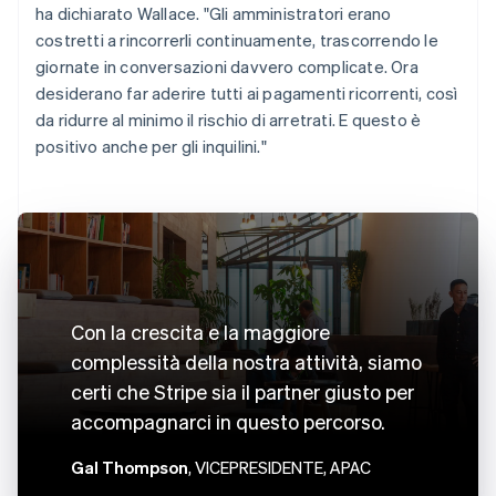
ha dichiarato Wallace. "Gli amministratori erano
costretti a rincorrerli continuamente, trascorrendo le
giornate in conversazioni davvero complicate. Ora
desiderano far aderire tutti ai pagamenti ricorrenti, così
da ridurre al minimo il rischio di arretrati. E questo è
positivo anche per gli inquilini."
Con la crescita e la maggiore
complessità della nostra attività, siamo
certi che Stripe sia il partner giusto per
accompagnarci in questo percorso.
Gal Thompson
, VICEPRESIDENTE, APAC