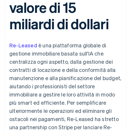
valore di 15
utente
Automazione
Gestione del denaro
Gestire gli
flessibile
Metodi di
della contabilità
Roadmap del prodotto
Piattaforme
abbonamenti
pagamento
Stripe Sigma
Conferenza annuale
SaaS
Offrire addebiti in base
miliardi di dollari
Accesso a
Report
Sessions
all'utilizzo
oltre 125
personalizzati
Lavora con noi
Emettere carte
Terminal
Data Pipeline
Sala stampa
garantite da stablecoin
Pagamenti di
Sincronizzazione
Stripe Press
Per settore
persona
dei dati
Esegui il provisioning e
Re-Leased
è una piattaforma globale di
Authorization
gestisci i servizi con gli
Boost
Aziende di IA
agenti
gestione immobiliare basata sull'IA che
Accettazione
Creator economy
Recapiti
centralizza ogni aspetto, dalla gestione dei
ottimizzata
Gaming
Link
Ospitalità, viaggi e
Contattaci
contratti di locazione e della conformità alla
Pagamento
tempo libero
Diventa nostro partner
Risorse
Assicurazione
manutenzione e alla pianificazione del budget,
accelerato
Media e
Financial
aiutando i professionisti del settore
intrattenimento
Integrazioni app
Connections
Organizzazioni non
Esempi di codice
Conti finanziari
immobiliare a gestire le loro attività in modo
profit
Blog per sviluppatori
collegati
più smart ed efficiente. Per semplificare
Servizi professionali
Stato dell'API
Pubblica
ulteriormente le operazioni ed eliminare gli
amministrazione
ostacoli nei pagamenti, Re-Leased ha stretto
Commercio al dettaglio
Altro
una partnership con Stripe per lanciare Re-
Product roadmap