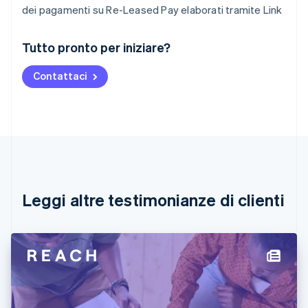
dei pagamenti su Re-Leased Pay elaborati tramite Link
Australia
Tutto pronto per iniziare?
English
Austria
Contattaci
Deutsch
English
Belgio
Nederlands
Français
Deutsch
English
Brasile
Português
English
Bulgaria
English
Canada
English
Français
Leggi altre testimonianze di clienti
Cina continentale
简体中文
English
Cipro
English
Croazia
English
Italiano
Danimarca
English