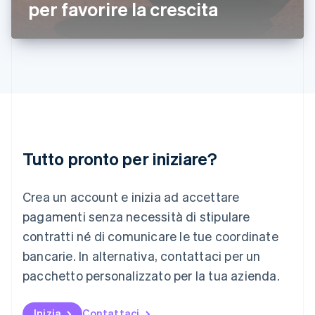
per favorire la crescita
Lettonia
English
Liechtenstein
Deutsch
English
Lituania
English
Lussemburgo
Français
Deutsch
English
Malaysia
English
简体中文
Tutto pronto per iniziare?
Malta
English
Messico
Crea un account e inizia ad accettare
Español
English
Norvegia
pagamenti senza necessità di stipulare
English
contratti né di comunicare le tue coordinate
Nuova Zelanda
bancarie. In alternativa, contattaci per un
English
Paesi Bassi
pacchetto personalizzato per la tua azienda.
Nederlands
English
Polonia
English
Inizia
Contattaci