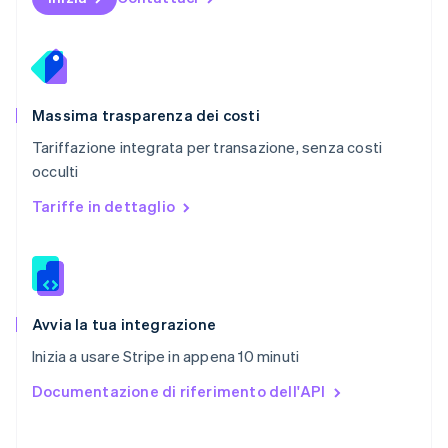
Portogallo
Português
English
RAS di Hong Kong, Cina
English
简体中文
Regno Unito
English
Massima trasparenza dei costi
Repubblica Ceca
Tariffazione integrata per transazione, senza costi
English
occulti
Romania
English
Tariffe in dettaglio
Singapore
English
简体中文
Slovacchia
English
Slovenia
English
Italiano
Avvia la tua integrazione
Spagna
Inizia a usare Stripe in appena 10 minuti
Español
English
Stati Uniti
Documentazione di riferimento dell'API
English
Español
简体中文
Svezia
Svenska
English