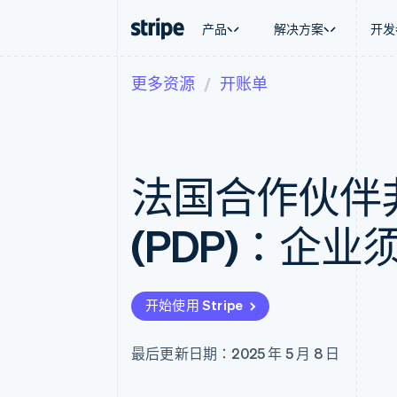
产品
解决方案
开发
更多资源
开账单
按企业阶段
文档
学习
按应用场
支持
支付
营收
大型企业
Stripe 文档
博客
智能体
获取支
Payments
Billing
初创企业
API 参考文档
客户案例
加密货
托管支
在线支付
经常性收入
库与 SDK
指南
电子商
专业服
Managed Payments
Metronome
Stripe Apps
法国合作伙伴
嵌入式
备案商家解决方案
按用量计费
财务自
Payment links
Subscriptions
全球化
无代码支付
订阅管理
应用内
(PDP)：企业
Checkout
Invoicing
交易市
预构建支付界面
一次性或定期账单
资金管
Elements
Tax
平台
灵活的 UI 组件
销售税和增值税自动
SaaS
Payment methods
Revenue Recogniti
开始使用 Stripe
接入 125+ 种支付方式
会计自动化
Authorization Boost
Stripe Sigma
支付成功率优化
自定义报告
最后更新日期：2025 年 5 月 8 日
Link
Data Pipeline
加速结账
数据同步