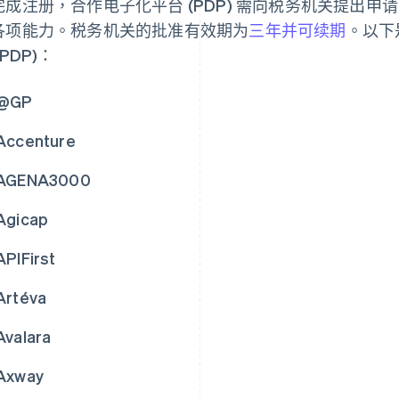
完成注册，合作电子化平台 (PDP) 需向税务机关提出
各项能力。税务机关的批准有效期为
三年并可续期
。以下
(PDP)：
@GP
Accenture
AGENA3000
Agicap
APIFirst
Artéva
Avalara
Axway