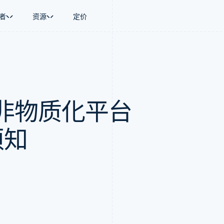
者
资源
定价
景
指南
按行业
公司
资金管理
平台和交易市
商务
持
接受线上付款
AI 企业
产品路线图
Global Payouts
Connect
币
持方案
实施预置结账流程
创作者经济
Sessions 年度大会
向第三方打款
平台支付
务
务
构建平台或交易市场
游戏
招聘
Crypto
非物质化平台
金融
管理订阅
酒店、旅游与休闲
资讯中心
钱包、稳定币发行和发卡基础设
动化
提供按用量计费
保险
Stripe Press
施
企业
发行稳定币支持的支付卡
媒体与娱乐
支付
通过智能体配置和管理服务
非营利组织
须知
场
专业服务
理
公共部门
零售
化
on