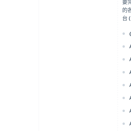
要
的
台 