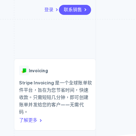
登录
联系销售
资源
生态系统
联系
场
更多
应用集成
合作伙伴
联系销售
Product roadmap
代码示例
Stripe App Marketplace
成为合作伙伴
了解未来规划
开发者博客
API 状态
Radar
欺诈防范
Invoicing
Atlas
初创企业注册
Stripe Invoicing 是一个全球账单软
件平台，旨在为您节省时间，快速
Climate
碳移除
收款。只需短短几分钟，即可创建
账单并发给您的客户——无需代
码。
了解更多