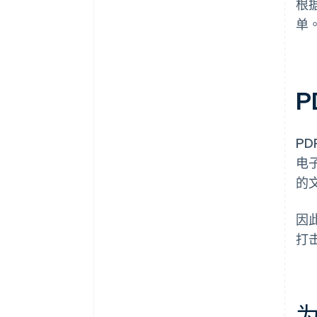
根据
单
P
P
电
的文
因
打
为