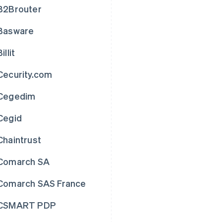
B2Brouter
Basware
Billit
Cecurity.com
Cegedim
Cegid
Chaintrust
Comarch SA
Comarch SAS France
CSMART PDP