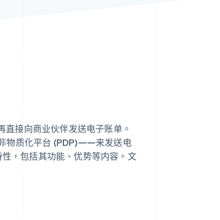
Stripe Sessions 2026
了解 Stripe 如何为 AI 构
建经济基础设施。
立即观看
能再直接向商业伙伴发送电子账单。
物质化平台 (PDP)——来发送电
心特性，包括其功能、优势等内容。文