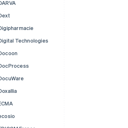
DARVA
Dext
Digipharmacie
Digital Technologies
Docoon
DocProcess
DocuWare
Doxallia
ECMA
ecosio