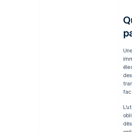
Q
p
Une
imm
éle
des
tra
fac
L’u
obl
dès
ent