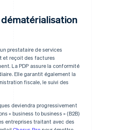
 dématérialisation
un prestataire de services
t et reçoit des factures
ment. La PDP assure la conformité
iaire. Elle garantit également la
tration fiscale, le suivi des
niques deviendra progressivement
ons « business to business » (B2B)
les entreprises traitant avec des
ortail
Chorus Pro
pour émettre