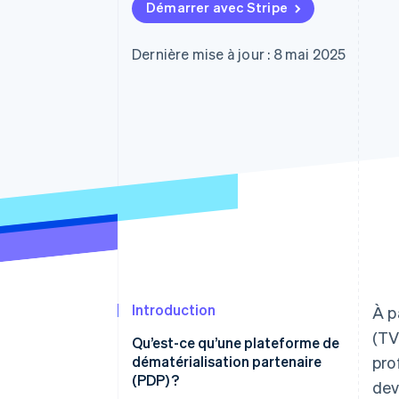
Authorization Boost
Démarrer avec Stripe
Acceptation optimisée
Link
Paiements accélérés
Dernière mise à jour : 8 mai 2025
Financial Connections
Comptes financiers associés
Introduction
À p
(TV
Qu’est-ce qu’une plateforme de
dématérialisation partenaire
pro
(PDP) ?
dev