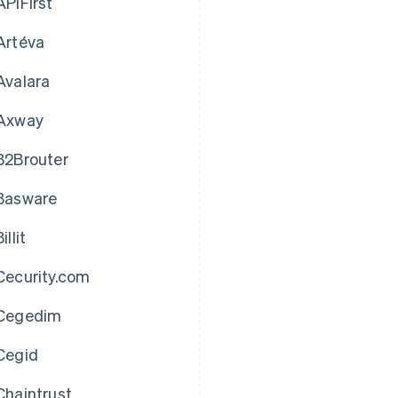
APIFirst
Artéva
Avalara
Axway
B2Brouter
Basware
illit
Cecurity.com
Cegedim
Cegid
Chaintrust