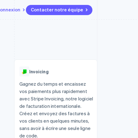
onnexion
Contacter notre équipe
Ressources
Écosystème
Contact
t marketplaces
Plus
Intégrations d'applications
Partenaires
Contacter notre équipe
Product roadmap
elle
Exemples de code
Stripe App Marketplace
Devenir partenaire
Découvrez les prochaines
r les
Blog des développeurs
évolutions
rs
État de l'API
 platforms
Radar
ciers intégrés
Invoicing
Prévention de la fraude
ratif
es et virtuelles
Atlas
Gagnez du temps et encaissez
Constitution de start-up
vos paiements plus rapidement
Climate
avec Stripe Invoicing, notre logiciel
Élimination du carbone
de facturation internationale.
Identity
Créez et envoyez des factures à
Vérification de l'identité
vos clients en quelques minutes,
sans avoir à écrire une seule ligne
de code.