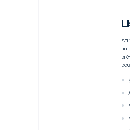
L
Afi
un 
pré
pou