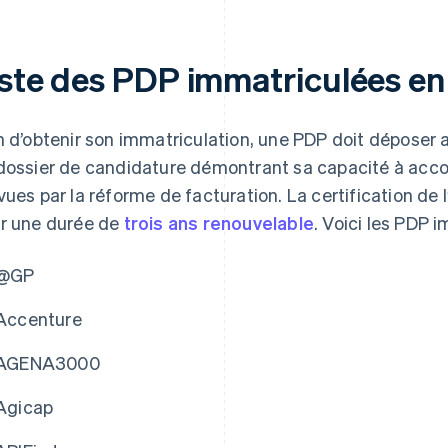
iste des PDP immatriculées e
n d’obtenir son immatriculation, une PDP doit déposer a
dossier de candidature démontrant sa capacité à accom
vues par la réforme de facturation. La certification de l
r une durée de
trois ans renouvelable
. Voici les PDP 
@GP
Accenture
AGENA3000
Agicap