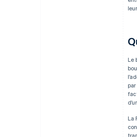
leu
Qu
Le 
bou
l’a
par
fac
d’u
La 
con
tra