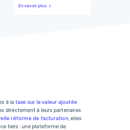
En savoir plus
Stripe Sessions 2026
Découvrez comment
Stripe construit
l’infrastructure
économique de l’IA.
Regarder la vidéo
es à la
taxe sur la valeur ajoutée
es directement à leurs partenaires
elle réforme de facturation
, elles
ice tiers : une plateforme de