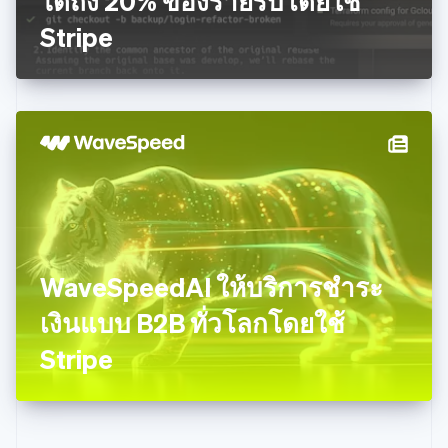
ได้ถึง 20% ของรายรับโดยใช้
บัลแกเรีย
Stripe
English
เบลเยียม
Nederlands
Français
Deutsch
English
โปรตุเกส
Português
English
โปแลนด์
English
ฝรั่งเศส
Français
English
ฟินแลนด์
English
Svenska
มอลตา
English
WaveSpeedAI ให้บริการชำระ
มาเลเซีย
English
简体中文
เงินแบบ B2B ทั่วโลกโดยใช้
เม็กซิโก
Stripe
Español
English
ยิบรอลตาร์
English
เยอรมนี
Deutsch
English