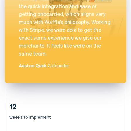
the quick integration and ease of
getting onboarded, which aligns very
much with Waffle’s philosophy. Working
with Stripe, we were able to get the
exact same experience we give our
merchants. It feels like we’re on the
same team.
Auston Quek
Cofounder
12
weeks to implement