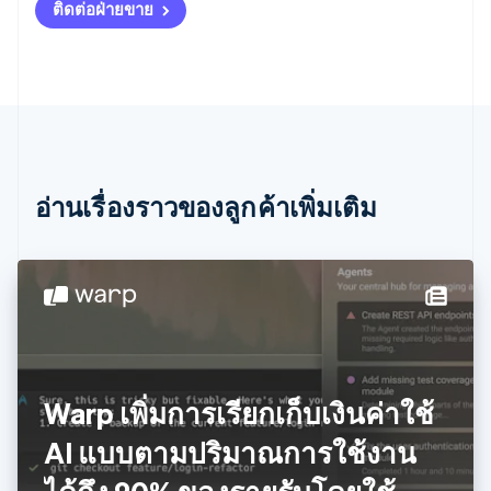
ติดต่อฝ่ายขาย
แคนาดา
English
Français
โครเอเชีย
English
Italiano
จีนแผ่นดินใหญ่
简体中文
English
ไซปรัส
English
ญี่ปุ่น
อ่านเรื่องราวของลูกค้าเพิ่มเติม
日本語
English
เดนมาร์ก
English
ไทย
ไทย
English
นอร์เวย์
English
นิวซีแลนด์
English
Warp เพิ่มการเรียกเก็บเงินค่าใช้
เนเธอร์แลนด์
Nederlands
English
AI แบบตามปริมาณการใช้งาน
บราซิล
Português
English