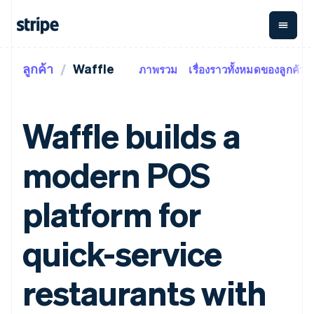
ลูกค้า
Waffle
ภาพรวม
เรื่องราวทั้งหมดของลูกค้า
ตามขั้น
เอกสารประกอบ
เรียนรู้
การชำระเงิน
รายรับ
การ
แพลตฟอ
จัดการ
และ
องค์กร
Stripe Docs
บล็อก
เงิน
มาร์เก็ต
Payments
Billing
ธุรกิจสตาร์ทอัพ
ข้อมูลอ้างอิงเกี่ยวกับ API
เรื่องราวจากลูกค้า
Waffle builds a
การชำระเงิน
รายรับตาม
เพลส
ไลบรารีและ SDK
คู่มือ
ออนไลน์
แบบแผนล่วง
Stripe Apps
Global
Payment links
หน้า
Metronome
Payouts
Conne
modern POS
การชำร
ตามกรณีใช้งาน
การชำระเงิน
การเรียกเก็บ
เบิกจ่าย
เงินสำห
การสนับสนุน
แบบไม่ต้อง
เงินตามการ
ให้กับ
แพลตฟอ
คู่มือ
การค้าแบบใช้เอเจนต์
platform for
เขียนโค้ด
Checkout
ใช้งาน
การชำระเงิน
บุคคลที่
อีคอมเมิร์ซ
รับการสนับสนุน
UI การชำระ
ตามรอบบิล
สาม
บริการทางการเงินที่ผสาน
รับการชำระเงินออนไลน์
แพ็กเกจการสนับสนุนที่ได้
การจัดการ
เงินสำเร็จรูป
รวมในตัว
ติดตั้งใช้งานการชำระเงิน
รับการจัดการ
quick-service
การชำระเงิน
Elements
การทำงานอัตโนมัติด้าน
สำเร็จรูป
บริการเฉพาะทาง
องค์ประกอบ UI
ตามรอบบิล
Invoicing
การเงิน
สร้างแพลตฟอร์มหรือ
ครั้งเดียวหรือ
ที่ยืดหยุ่น
ธุรกิจทั่วโลก
มาร์เก็ตเพลส
restaurants with
ตามแบบแผน
วิธีการชำระ
การชำระเงินในแอป
จัดการการชำระเงินตาม
เงิน
ล่วงหน้า
Tax
มาร์เก็ตเพลส
รอบบิล
เข้าถึงได้
คิดภาษีการ
บริษัท
การจัดการเงิน
เสนอการเรียกเก็บเงินตาม