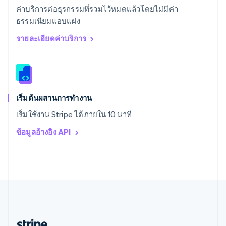
สหรัฐอาหรับเอมิเรตส์
ค่าบริการต่อธุรกรรมที่รวมไว้หมดแล้วโดยไม่มีค่า
English
ธรรมเนียมแอบแฝง
สหราชอาณาจักร
English
รายละเอียดค่าบริการ
สาธารณรัฐเช็ก
English
สิงคโปร์
English
简体中文
ออสเตรเลีย
English
เริ่มต้นผสานการทำงาน
ออสเตรีย
เริ่มใช้งาน Stripe ได้ภายใน 10 นาที
Deutsch
English
อิตาลี
ข้อมูลอ้างอิง API
Italiano
English
อินเดีย
English
เอสโตเนีย
English
ไอร์แลนด์
English
ฮังการี
English