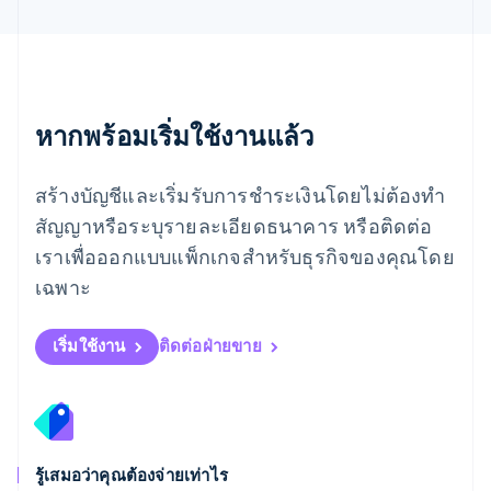
โรมาเนีย
English
ลักเซมเบิร์ก
Français
Deutsch
English
ลัตเวีย
English
หากพร้อมเริ่มใช้งานแล้ว
ลิกเตนสไตน์
Deutsch
English
ลิทัวเนีย
สร้างบัญชีและเริ่มรับการชำระเงินโดยไม่ต้องทำ
English
สัญญาหรือระบุรายละเอียดธนาคาร หรือติดต่อ
สเปน
เราเพื่อออกแบบแพ็กเกจสำหรับธุรกิจของคุณโดย
Español
English
สโลวาเกีย
เฉพาะ
English
สโลวีเนีย
English
Italiano
เริ่มใช้งาน
ติดต่อฝ่ายขาย
สวิตเซอร์แลนด์
Deutsch
Français
Italiano
English
สวีเดน
Svenska
English
สหรัฐอเมริกา
English
Español
简体中文
รู้เสมอว่าคุณต้องจ่ายเท่าไร