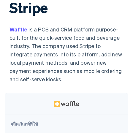
Stripe
มากกว่า 125
ขายและ VAT
แพลตฟอร์ม
การใช้งาน
รายการ
Authorization
อัตโนมัติ
Revenue
แผนงานผลิตภัณฑ์
SaaS
ออกบัตรที่มีสเตเบิลคอยน์
Boost
Recognition
การประชุมประจำปีแบบ
รองรับอยู่
ยกระดับการ
เซสชัน
จัดเตรียมและจัดการ
ระบบ
ยอมรับการ
ตำแหน่งงาน
บริการด้วยเอเจนต์
Waffle
is a POS and CRM platform purpose-
อัตโนมัติ
ชำระเงิน
Link
ห้องข่าว
ตามอุตสาหกรรม
การชำระเงินที่
สำหรับการ
Stripe
Stripe Press
built for the quick-service food and beverage
Sigma
รวดเร็วขึ้น
ทำบัญชี
รายงานที่
industry. The company used Stripe to
บริษัท AI
แหล่งข้อมูล
ออกแบบเอง
แวดวงครีเอเตอร์
integrate payments into its platform, add new
Data
เกม
การติดต่อ
Pipeline
local payment methods, and power new
การบริการ การเดินทาง
การเชื่อมต่อการทำงาน
การซิงค์
และสันทนาการ
แอป
ติดต่อฝ่ายขาย
payment experiences such as mobile ordering
ข้อมูล
ประกันภัย
ตัวอย่างโค้ด
สมัครเป็นพาร์ทเนอร์
สื่อและความบันเทิง
บล็อกของนักพัฒนา
and self-serve kiosks.
องค์กรไม่แสวงผลกำไร
สถานะ API
บริการเฉพาะทาง
ภาครัฐ
เพิ่มเติม
ธุรกิจค้าปลีก
Product roadmap
ดูสิ่งที่กำลังจะมาถึง
Radar
ระบบนิเวศ
การป้องกันการฉ้อโกง
ผลิตภัณฑ์ที่ใช้
Atlas