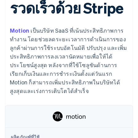
รวดเร็วด้วย Stripe
มากกว่า 125
ขายและ VAT
แพลตฟอร์ม
การใช้งาน
รายการ
Authorization
อัตโนมัติ
Revenue
แผนงานผลิตภัณฑ์
SaaS
ออกบัตรที่มีสเตเบิลคอยน์
Boost
Recognition
การประชุมประจำปีแบบ
รองรับอยู่
ยกระดับการ
เซสชัน
จัดเตรียมและจัดการ
ระบบ
ยอมรับการ
ตำแหน่งงาน
บริการด้วยเอเจนต์
Motion
เป็นบริษัท SaaS ที่เน้นประสิทธิภาพการ
อัตโนมัติ
ชำระเงิน
Link
ห้องข่าว
ตามอุตสาหกรรม
การชำระเงินที่
สำหรับการ
Stripe
Stripe Press
ทำงาน โดยช่วยลดระยะเวลาการดำเนินการของ
Sigma
รวดเร็วขึ้น
ทำบัญชี
รายงานที่
ลูกค้าผ่านการใช้ระบบอัตโนมัติ ปรับปรุง และเพิ่ม
บริษัท AI
แหล่งข้อมูล
ออกแบบเอง
แวดวงครีเอเตอร์
ประสิทธิภาพการลงเวลานัดหมายเพื่อให้ได้
Data
เกม
การติดต่อ
Pipeline
ประโยชน์สูงสุด หลังจากที่ใช้โซลูชันด้านการ
การบริการ การเดินทาง
การเชื่อมต่อการทำงาน
การซิงค์
และสันทนาการ
แอป
ติดต่อฝ่ายขาย
เรียกเก็บเงินและการชำระเงินตั้งแต่วันแรก
ข้อมูล
ประกันภัย
ตัวอย่างโค้ด
สมัครเป็นพาร์ทเนอร์
สื่อและความบันเทิง
บล็อกของนักพัฒนา
Motion ก็สามารถเพิ่มประสิทธิภาพในบริษัทได้
องค์กรไม่แสวงผลกำไร
สถานะ API
สูงสุดและเร่งการเติบโตได้สำเร็จ
บริการเฉพาะทาง
ภาครัฐ
เพิ่มเติม
ธุรกิจค้าปลีก
Product roadmap
ดูสิ่งที่กำลังจะมาถึง
Radar
ระบบนิเวศ
การป้องกันการฉ้อโกง
ผลิตภัณฑ์ที่ใช้
Atlas