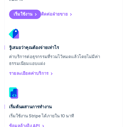
English
สโลวีเนีย
English
Italiano
เริ่มใช้งาน
ติดต่อฝ่ายขาย
สวิตเซอร์แลนด์
Deutsch
Français
Italiano
English
สวีเดน
Svenska
English
สหรัฐอเมริกา
English
Español
简体中文
รู้เสมอว่าคุณต้องจ่ายเท่าไร
สหรัฐอาหรับเอมิเรตส์
ค่าบริการต่อธุรกรรมที่รวมไว้หมดแล้วโดยไม่มีค่า
English
ธรรมเนียมแอบแฝง
สหราชอาณาจักร
English
รายละเอียดค่าบริการ
สาธารณรัฐเช็ก
English
สิงคโปร์
English
简体中文
ออสเตรเลีย
English
เริ่มต้นผสานการทำงาน
ออสเตรีย
เริ่มใช้งาน Stripe ได้ภายใน 10 นาที
Deutsch
English
อิตาลี
ข้อมูลอ้างอิง API