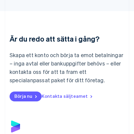
Liechtenstein
Deutsch
English
Litauen
English
Luxemburg
Français
Deutsch
English
Är du redo att sätta i gång?
Malaysia
English
简体中文
Malta
Skapa ett konto och börja ta emot betalningar
English
Mexiko
– inga avtal eller bankuppgifter behövs – eller
Español
English
kontakta oss för att ta fram ett
Nederländerna
specialanpassat paket för ditt företag.
Nederlands
English
Norge
English
Börja nu
Kontakta säljteamet
Nya Zeeland
English
Polen
English
Portugal
Português
English