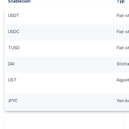
Stablecoin
Typ
USDT
Fiat-s
USDC
Fiat-s
TUSD
Fiat-s
DAI
Stötta
UST
Algori
JPYC
Yen-k