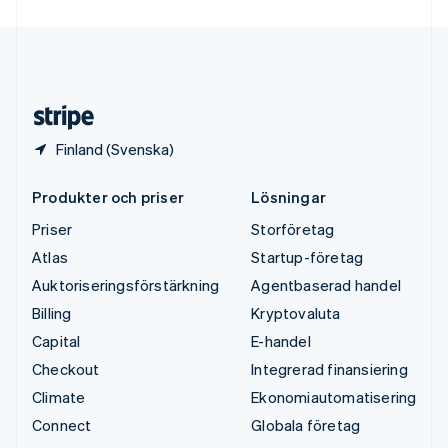
Ungern
English
USA
English
Español
简体中文
Österrike
Deutsch
English
Finland (Svenska)
Produkter och priser
Lösningar
Priser
Storföretag
Atlas
Startup-företag
Auktoriseringsförstärkning
Agentbaserad handel
Billing
Kryptovaluta
Capital
E-handel
Checkout
Integrerad finansiering
Climate
Ekonomiautomatisering
Connect
Globala företag