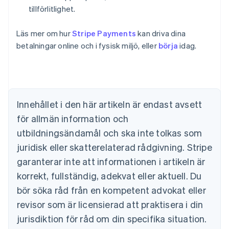
tillförlitlighet.
Australien
Läs mer om hur
Stripe Payments
kan driva dina
English
Belgien
betalningar online och i fysisk miljö, eller
börja
idag.
Nederlands
Français
Deutsch
English
Brasilien
Português
English
Bulgarien
English
Innehållet i den här artikeln är endast avsett
Cypern
för allmän information och
English
Danmark
utbildningsändamål och ska inte tolkas som
English
juridisk eller skatterelaterad rådgivning. Stripe
Estland
English
garanterar inte att informationen i artikeln är
Fastlandskina
korrekt, fullständig, adekvat eller aktuell. Du
简体中文
English
Finland
bör söka råd från en kompetent advokat eller
English
Svenska
revisor som är licensierad att praktisera i din
Frankrike
jurisdiktion för råd om din specifika situation.
Français
English