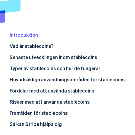
Identitetsverifiering online
Partner
Stripe App Marketplace
Introduktion
Stripe Sessions 2026
Se hur Stripe bygger den ekonomiska inf
Vad är stablecoins?
Titta nu
Senaste utvecklingen inom stablecoins
Japan: JPYC stablecoin lanserades i oktober 2025
Typer av stablecoins och hur de fungerar
Globalt: Juridiska ramverk etableras i flera länder
Fiat-stödd
Huvudsakliga användningsområden för stablecoins
Kryptovalutastödd
Betalningsmetod
Fördelar med att använda stablecoins
Algoritmisk
Överföring av pengar
Risker med att använda stablecoins
Kryptovalutahandel och DeFi
Framtiden för stablecoins
Juridiska utvecklingar
Så kan Stripe hjälpa dig