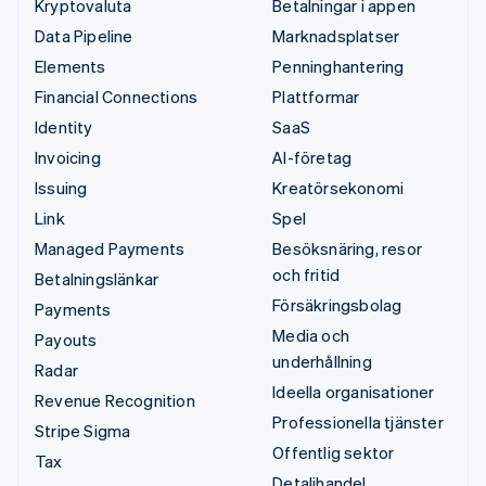
Kryptovaluta
Betalningar i appen
Data Pipeline
Marknadsplatser
Elements
Penninghantering
Financial Connections
Plattformar
Identity
SaaS
Invoicing
AI-företag
Issuing
Kreatörsekonomi
Link
Spel
Managed Payments
Besöksnäring, resor
och fritid
Betalningslänkar
Försäkringsbolag
Payments
Media och
Payouts
underhållning
Radar
Ideella organisationer
Revenue Recognition
Professionella tjänster
Stripe Sigma
Offentlig sektor
Tax
Detaljhandel