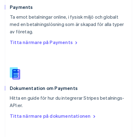
Rumänien
English
Payments
Schweiz
Ta emot betalningar online, i fysisk miljö och globalt
Deutsch
Français
Italiano
English
med en betalningslösning som är skapad för alla typer
Singapore
English
简体中文
av företag.
Slovakien
Titta närmare på Payments
English
Slovenien
English
Italiano
Spanien
Español
English
Storbritannien
English
Dokumentation om Payments
Sverige
Svenska
English
Hitta en guide för hur du integrerar Stripes betalnings-
Thailand
API:er.
ไทย
English
Tjeckien
Titta närmare på dokumentationen
English
Tyskland
Deutsch
English