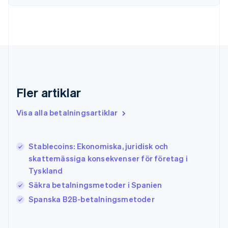
Förenade Arabemiraten
English
Gibraltar
English
Grekland
English
Hongkong SAR, Kina
English
简体中文
Indien
Fler artiklar
English
Irland
Visa alla betalningsartiklar
English
Italien
Italiano
English
Stablecoins: Ekonomiska, juridisk och
Japan
日本語
English
skattemässiga konsekvenser för företag i
Kanada
Tyskland
English
Français
Säkra betalningsmetoder i Spanien
Kroatien
English
Italiano
Spanska B2B-betalningsmetoder
Lettland
English