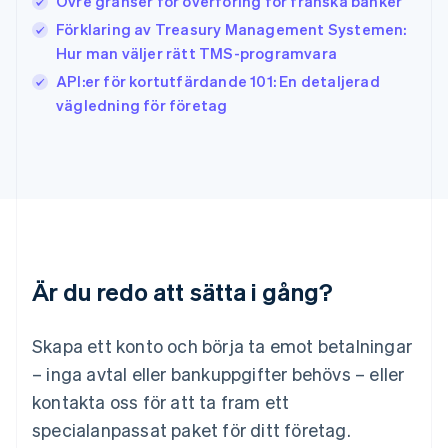
Övre gränser för överföring för franska banker
Italiano
English
Japan
Förklaring av Treasury Management Systemen:
日本語
English
Hur man väljer rätt TMS-programvara
Kanada
API:er för kortutfärdande 101: En detaljerad
English
Français
vägledning för företag
Kroatien
English
Italiano
Lettland
English
Liechtenstein
Deutsch
English
Litauen
English
Luxemburg
Är du redo att sätta i gång?
Français
Deutsch
English
Malaysia
English
简体中文
Skapa ett konto och börja ta emot betalningar
Malta
– inga avtal eller bankuppgifter behövs – eller
English
Mexiko
kontakta oss för att ta fram ett
Español
English
specialanpassat paket för ditt företag.
Nederländerna