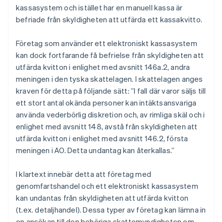
kassasystem och istället har en manuell kassa är
befriade från skyldigheten att utfärda ett kassakvitto.
Företag som använder ett elektroniskt kassasystem
kan dock fortfarande få befrielse från skyldigheten att
utfärda kvitton i enlighet med avsnitt 146a.2, andra
meningen i den tyska skattelagen. I skattelagen anges
kraven för detta på följande sätt: ”I fall där varor säljs till
ett stort antal okända personer kan intäktsansvariga
använda vederbörlig diskretion och, av rimliga skäl och i
enlighet med avsnitt 148, avstå från skyldigheten att
utfärda kvitton i enlighet med avsnitt 146.2, första
meningen i AO. Detta undantag kan återkallas.”
I klartext innebär detta att företag med
genomfartshandel och ett elektroniskt kassasystem
kan undantas från skyldigheten att utfärda kvitton
(t.ex. detaljhandel). Dessa typer av företag kan lämna in
en ansökan till den behöriga skattemyndigheten om