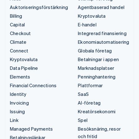
Auktoriseringsförstärkning
Agentbaserad handel
Billing
Kryptovaluta
Capital
E-handel
Checkout
Integrerad finansiering
Climate
Ekonomiautomatisering
Connect
Globala företag
Kryptovaluta
Betalningar i appen
Data Pipeline
Marknadsplatser
Elements
Penninghantering
Financial Connections
Plattformar
Identity
SaaS
Invoicing
AI-företag
Issuing
Kreatörsekonomi
Link
Spel
Managed Payments
Besöksnäring, resor
och fritid
Betalningslänkar