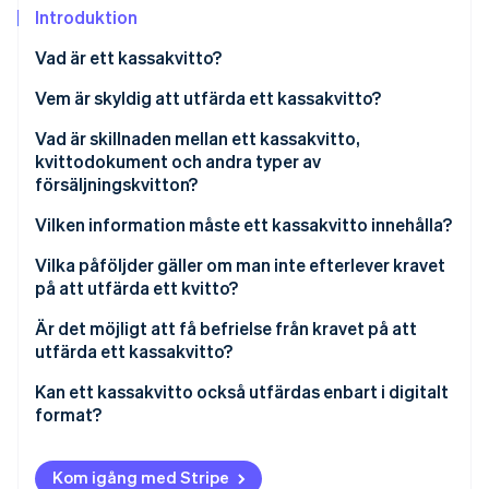
Identitetsverifiering online
Introduktion
Partner
Stripe App Marketplace
Vad är ett kassakvitto?
Vem är skyldig att utfärda ett kassakvitto?
Stripe Sessions 2026
Vad är syftet med att utfärda obligatoriska
Vad är skillnaden mellan ett kassakvitto,
Se hur Stripe bygger den ekonomiska inf
kassakvitton?
kvittodokument och andra typer av
Titta nu
försäljningskvitton?
Finns det några undantag från kravet på att utfärda
ett kassakvitto?
Vilken information måste ett kassakvitto innehålla?
Måste man ändå utfärda ett kvitto om man har en
Vilka påföljder gäller om man inte efterlever kravet
manuell kassa?
på att utfärda ett kvitto?
Vad kan du göra om kunderna inte accepterar ett
Är det möjligt att få befrielse från kravet på att
kassakvitto?
utfärda ett kassakvitto?
Kan ett kassakvitto också utfärdas enbart i digitalt
format?
Hur skapas ett digitalt kassakvitto?
Kom igång med Stripe