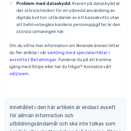
Problem med dataskydd:
Kraven på dataskydd är
det största hindret för en utbredd användning av
digitala kvitton: utfärdande av ett kassakvitto utan
att behöva begära kundens personuppgifter är den
största utmaningen här.
Om du vill ha mer information om liknande ämnen hittar
du fler artiklar i vår
samling med specialartiklar i
avsnittet Betalningar
. Funderar du på att komma
igång med Stripe eller har du frågor? Kontakta vårt
Australien
säljteam
.
English
Belgien
Nederlands
Français
Deutsch
English
Brasilien
Português
English
Bulgarien
Innehållet i den här artikeln är endast avsett
English
för allmän information och
Cypern
English
utbildningsändamål och ska inte tolkas som
Danmark