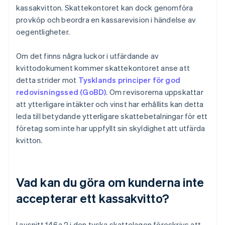
kassakvitton. Skattekontoret kan dock genomföra
provköp och beordra en kassarevision i händelse av
oegentligheter.
Om det finns några luckor i utfärdande av
kvittodokument kommer skattekontoret anse att
detta strider mot
Tysklands principer för god
redovisningssed (GoBD)
. Om revisorerna uppskattar
att ytterligare intäkter och vinst har erhållits kan detta
leda till betydande ytterligare skattebetalningar för ett
företag som inte har uppfyllt sin skyldighet att utfärda
kvitton.
Vad kan du göra om kunderna inte
accepterar ett kassakvitto?
I avsnitt 146a.2 i den tyska skattelagen föreskrivs att