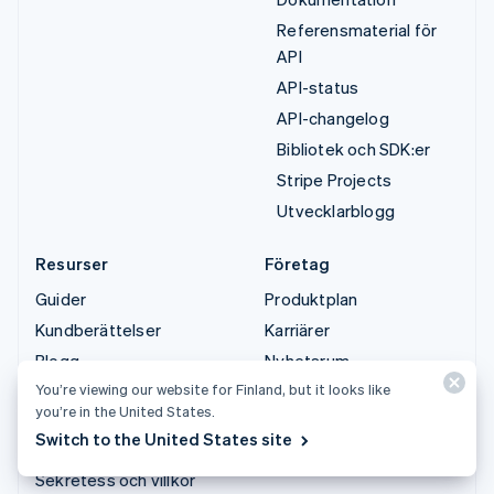
Referensmaterial för
API
API-status
API-changelog
Bibliotek och SDK:er
Stripe Projects
Utvecklarblogg
Resurser
Företag
Guider
Produktplan
Kundberättelser
Karriärer
Blogg
Nyhetsrum
You’re viewing our website for Finland, but it looks like
Community
Stripe Press
you’re in the United States.
Sessions årliga
Kontakta säljteamet
Switch to the United States site
konferens
Sekretess och villkor