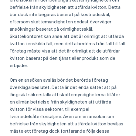
befrielse från skyldigheten att utfärda kvitton. Detta
bör dock inte begäras baserat på kostnadsskäl,
eftersom skattemyndigheten endast överväger
ansökningar baserat på orimlighetsskäl.
Skattekontoret kan anse att det är orimligt att utfärda
kvitton i enskilda fall, men detta bedöms från fall till fall.
Företag måste visa att det är orimligt att de utfärdar
kvitton baserat på den tjänst eller produkt som de
erbjuder.
Om en ansökan avslås bör det berörda företag
överklaga beslutet. Detta är det enda sättet att på
lång sikt säkerställa att skattemyndigheterna tillåter
en allmän befrielse från skyldigheten att utfärda
kvitton för vissa sektorer, till exempel
livsmedelsåterförsäljare. Även om en ansökan om
befrielse från skyldigheten att utfärda kvitton beviljas
måste ett företag dock fortfarande följa dessa