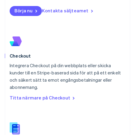
Nederlands
English
Norge
Börja nu
Kontakta säljteamet
English
Nya Zeeland
English
Polen
English
Portugal
Português
English
Checkout
Rumänien
English
Integrera Checkout på din webbplats eller skicka
Schweiz
kunder till en Stripe-baserad sida för att på ett enkelt
Deutsch
Français
Italiano
English
och säkert sätt ta emot engångsbetalningar eller
Singapore
English
简体中文
abonnemang.
Slovakien
Titta närmare på Checkout
English
Slovenien
English
Italiano
Spanien
Español
English
Storbritannien