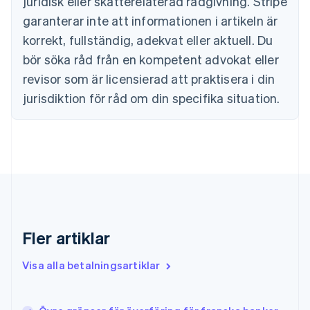
juridisk eller skatterelaterad rådgivning. Stripe
English
Estland
garanterar inte att informationen i artikeln är
English
korrekt, fullständig, adekvat eller aktuell. Du
Fastlandskina
bör söka råd från en kompetent advokat eller
简体中文
English
Finland
revisor som är licensierad att praktisera i din
English
Svenska
jurisdiktion för råd om din specifika situation.
Frankrike
Français
English
Förenade Arabemiraten
English
Gibraltar
English
Grekland
English
Hongkong SAR, Kina
English
简体中文
Fler artiklar
Indien
English
Visa alla betalningsartiklar
Irland
English
Italien