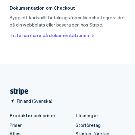
English
Dokumentation om Checkout
Sverige
Svenska
English
Bygg ett kodsnålt betalningsformulär och integrera det
Thailand
på din webbplats eller basera den hos Stripe.
ไทย
English
Tjeckien
Titta närmare på dokumentationen
English
Tyskland
Deutsch
English
Ungern
English
USA
English
Español
简体中文
Österrike
Deutsch
English
Finland (Svenska)
Produkter och priser
Lösningar
Priser
Storföretag
Atlas
Startup-företag