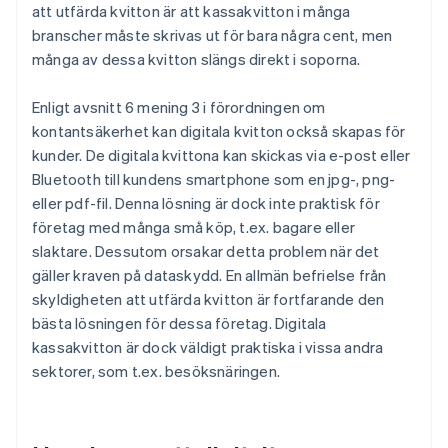
att utfärda kvitton är att kassakvitton i många
branscher måste skrivas ut för bara några cent, men
många av dessa kvitton slängs direkt i soporna.
Enligt avsnitt 6 mening 3 i förordningen om
kontantsäkerhet kan digitala kvitton också skapas för
kunder. De digitala kvittona kan skickas via e-post eller
Bluetooth till kundens smartphone som en jpg-, png-
eller pdf-fil. Denna lösning är dock inte praktisk för
företag med många små köp, t.ex. bagare eller
slaktare. Dessutom orsakar detta problem när det
gäller kraven på dataskydd. En allmän befrielse från
skyldigheten att utfärda kvitton är fortfarande den
bästa lösningen för dessa företag. Digitala
kassakvitton är dock väldigt praktiska i vissa andra
sektorer, som t.ex. besöksnäringen.