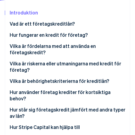
Identitetsverifiering online
Partner
Stripe App Marketplace
Introduktion
Vad är ett företagskreditlån?
Hur fungerar en kredit för företag?
Stripe Sessions 2026
Se hur Stripe bygger den ekonomiska inf
Vilka är fördelarna med att använda en
Titta nu
företagskredit?
Flexibel finansiering
Vilka är riskerna eller utmaningarna med kredit för
företag?
Snabb tillgång till kontanter
Högre räntor och rörliga kostnader
Vilka är behörighetskriterierna för kreditlån?
Revolverande kredit och återanvändbarhet
Frestelsen att spendera för mycket
Hur använder företag krediter för kortsiktiga
Ett lyft för din kreditprofil
behov?
Höga kvalifikationskrav och löpande granskning
Osäkrade alternativ för småföretag
Hur står sig företagskredit jämfört med andra typer
Begränsad upplåningskapacitet
av lån?
Hur Stripe Capital kan hjälpa till