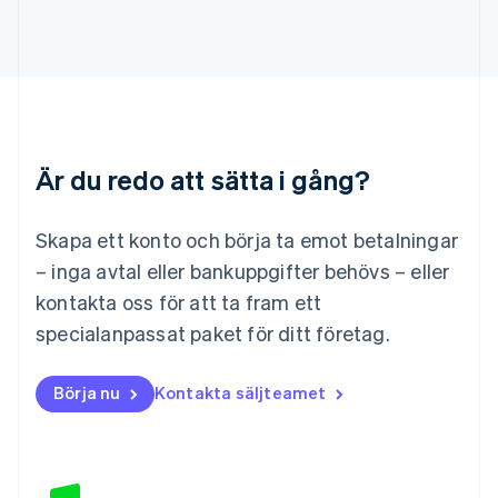
English
Liechtenstein
Deutsch
English
Litauen
English
Luxemburg
Français
Deutsch
English
Är du redo att sätta i gång?
Malaysia
English
简体中文
Malta
Skapa ett konto och börja ta emot betalningar
English
Mexiko
– inga avtal eller bankuppgifter behövs – eller
Español
English
kontakta oss för att ta fram ett
Nederländerna
specialanpassat paket för ditt företag.
Nederlands
English
Norge
English
Börja nu
Kontakta säljteamet
Nya Zeeland
English
Polen
English
Portugal