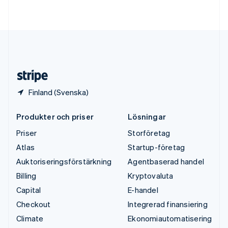
Deutsch
English
Ungern
English
USA
English
Español
简体中文
Österrike
Deutsch
English
Finland (Svenska)
Produkter och priser
Lösningar
Priser
Storföretag
Atlas
Startup-företag
Auktoriseringsförstärkning
Agentbaserad handel
Billing
Kryptovaluta
Capital
E-handel
Checkout
Integrerad finansiering
Climate
Ekonomiautomatisering