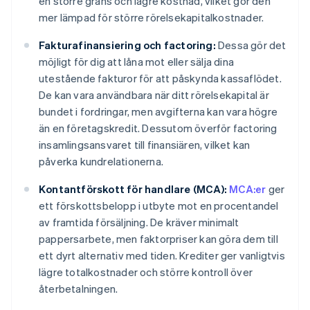
en större gräns och lägre kostnad, vilket gör den
mer lämpad för större rörelsekapitalkostnader.
Fakturafinansiering och factoring:
Dessa gör det
möjligt för dig att låna mot eller sälja dina
utestående fakturor för att påskynda kassaflödet.
De kan vara användbara när ditt rörelsekapital är
bundet i fordringar, men avgifterna kan vara högre
än en företagskredit. Dessutom överför factoring
insamlingsansvaret till finansiären, vilket kan
påverka kundrelationerna.
Kontantförskott för handlare (MCA):
MCA:er
ger
ett förskottsbelopp i utbyte mot en procentandel
av framtida försäljning. De kräver minimalt
pappersarbete, men faktorpriser kan göra dem till
ett dyrt alternativ med tiden. Krediter ger vanligtvis
lägre totalkostnader och större kontroll över
återbetalningen.