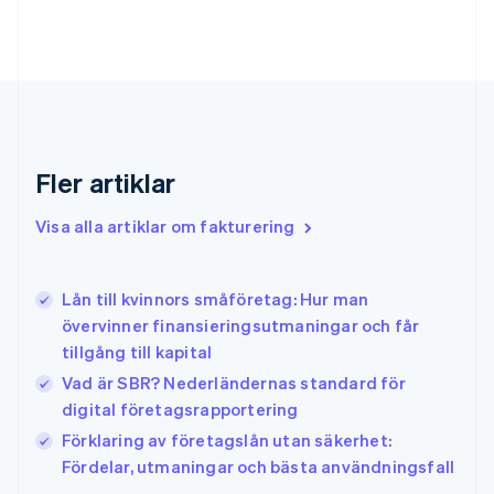
Français
English
Förenade Arabemiraten
English
Gibraltar
English
Grekland
English
Fler artiklar
Hongkong SAR, Kina
English
简体中文
Indien
Visa alla artiklar om fakturering
English
Irland
English
Lån till kvinnors småföretag: Hur man
Italien
övervinner finansieringsutmaningar och får
Italiano
English
tillgång till kapital
Japan
日本語
English
Vad är SBR? Nederländernas standard för
Kanada
digital företagsrapportering
English
Français
Förklaring av företagslån utan säkerhet:
Kroatien
English
Italiano
Fördelar, utmaningar och bästa användningsfall
Lettland