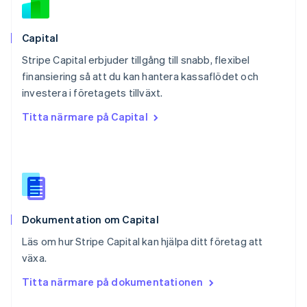
Português
English
Rumänien
English
Capital
Schweiz
Stripe Capital erbjuder tillgång till snabb, flexibel
Deutsch
Français
Italiano
English
finansiering så att du kan hantera kassaflödet och
Singapore
English
简体中文
investera i företagets tillväxt.
Slovakien
Titta närmare på Capital
English
Slovenien
English
Italiano
Spanien
Español
English
Storbritannien
English
Dokumentation om Capital
Sverige
Svenska
English
Läs om hur Stripe Capital kan hjälpa ditt företag att
Thailand
växa.
ไทย
English
Tjeckien
Titta närmare på dokumentationen
English
Tyskland