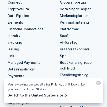
Connect
Globala företag
Kryptovaluta
Betalningar i appen
Data Pipeline
Marknadsplatser
Elements
Penninghantering
Financial Connections
Plattformar
Identity
SaaS
Invoicing
AI-företag
Issuing
Kreatörsekonomi
Link
Spel
Managed Payments
Besöksnäring, resor
och fritid
Betalningslänkar
Försäkringsbolag
Payments
Media och
Payouts
You’re viewing our website for Finland, but it looks like
underhållning
Radar
you’re in the United States.
Ideella organisationer
Switch to the United States site
Revenue Recognition
Professionella tjänster
Stripe Sigma