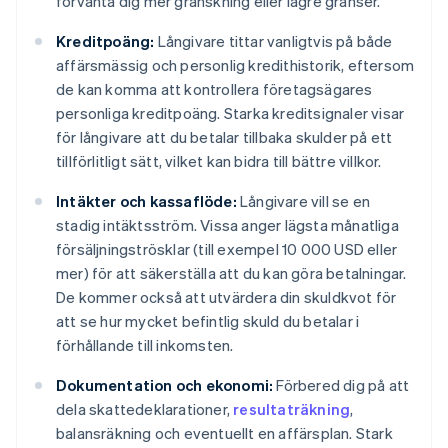
förvänta dig mer granskning eller lägre gränser.
Kreditpoäng:
Långivare tittar vanligtvis på både
affärsmässig och personlig kredithistorik, eftersom
de kan komma att kontrollera företagsägares
personliga kreditpoäng. Starka kreditsignaler visar
för långivare att du betalar tillbaka skulder på ett
tillförlitligt sätt, vilket kan bidra till bättre villkor.
Intäkter och kassaflöde:
Långivare vill se en
stadig intäktsström. Vissa anger lägsta månatliga
försäljningströsklar (till exempel 10 000 USD eller
mer) för att säkerställa att du kan göra betalningar.
De kommer också att utvärdera din skuldkvot för
att se hur mycket befintlig skuld du betalar i
förhållande till inkomsten.
Dokumentation och ekonomi:
Förbered dig på att
dela skattedeklarationer,
resultaträkning
,
balansräkning och eventuellt en affärsplan. Stark