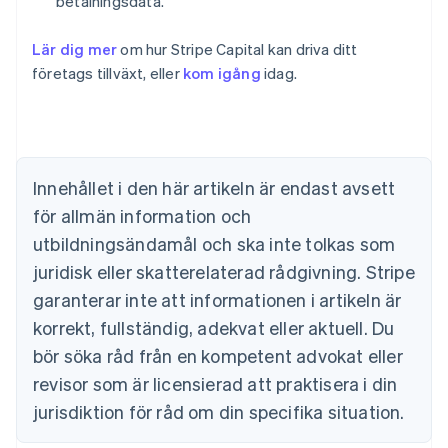
betalningsdata.
Lär dig mer
om hur Stripe Capital kan driva ditt
företags tillväxt, eller
kom igång
idag.
Australien
English
Belgien
Nederlands
Français
Deutsch
English
Brasilien
Português
English
Innehållet i den här artikeln är endast avsett
Bulgarien
för allmän information och
English
Cypern
utbildningsändamål och ska inte tolkas som
English
juridisk eller skatterelaterad rådgivning. Stripe
Danmark
garanterar inte att informationen i artikeln är
English
Estland
korrekt, fullständig, adekvat eller aktuell. Du
English
bör söka råd från en kompetent advokat eller
Fastlandskina
revisor som är licensierad att praktisera i din
简体中文
English
Finland
jurisdiktion för råd om din specifika situation.
English
Svenska
Frankrike