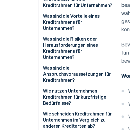
bea
Kreditrahmen für Unternehmen?
wäh
Was sind die Vorteile eines
ges
Kreditrahmens für
Unternehmen?
kön
Flexible Finanzierung
Was sind die Risiken oder
Bev
Herausforderungen eines
Schneller Zugang zu Bargeld
Kreditrahmens für
fun
Unternehmen?
Revolvierender Kredit und
bew
Wiederverwendbarkeit
Höhere Zinssätze und variable
Was sind die
Kosten
Anspruchsvoraussetzungen für
Wor
Steigerung Ihres Kreditprofils
Kreditrahmen?
Versuchung, zu viel auszugeben
Ungesicherte Optionen für
Wie nutzen Unternehmen
kleine Unternehmen
Strenge
Kreditrahmen für kurzfristige
Qualifikationsanforderungen
Bedürfnisse?
und laufende Prüfung
Wie schneiden Kreditrahmen für
Begrenzte Kreditkapazität
Unternehmen im Vergleich zu
anderen Kreditarten ab?