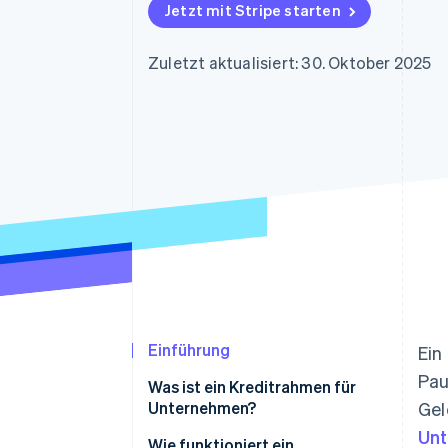
Optimierung der
Datensynchronisier
Jetzt mit Stripe starten
Autorisierungsraten
Link
Beschleunigter Bezahlvorgang
Zuletzt aktualisiert: 30. Oktober 2025
Financial Connections
Verbundene Finanzdaten
Einführung
Ein
Pau
Was ist ein Kreditrahmen für
Unternehmen?
Gel
Un
Wie funktioniert ein