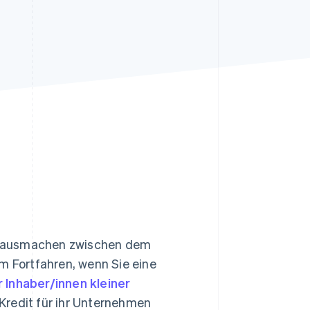
Stripe-Sessions 2026
Erfahren Sie, wie Stripe
Lösungen für die
Wirtschaftsinfrastruktur
für KI aufbaut.
Jetzt ansehen
d ausmachen zwischen dem
m Fortfahren, wenn Sie eine
 Inhaber/innen kleiner
 Kredit für ihr Unternehmen