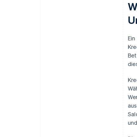
W
U
Ein
Kre
Bet
die
Kre
Wäh
Wen
aus
Sal
und