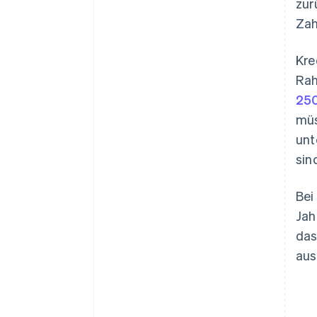
zur
Zah
Kre
Rah
25
müs
unt
sin
Bei
Jah
das
aus