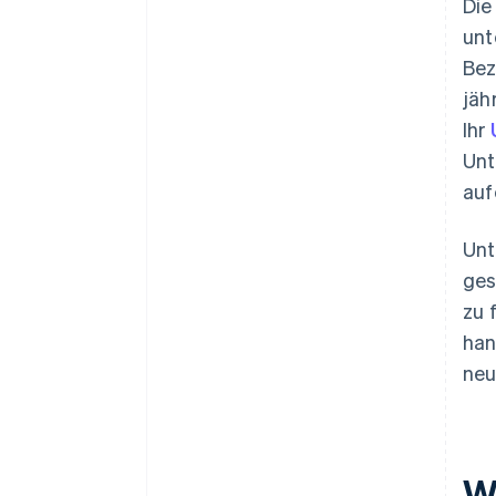
Die
unt
Bez
jäh
Ihr
Unt
auf
Unt
ges
zu 
han
neu
W