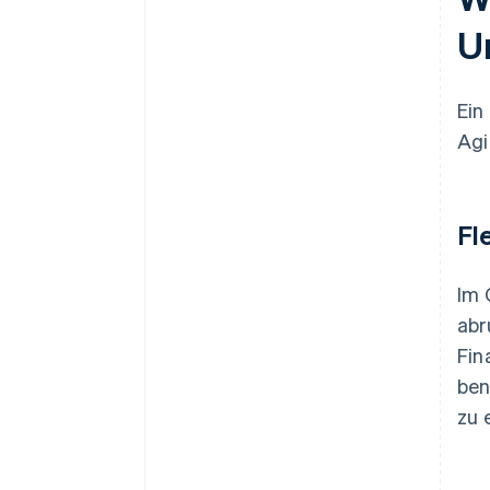
U
Ein
Agi
Fl
Im 
abr
Fin
ben
zu 