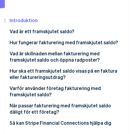
Identitetsverifiering online
Partner
Stripe App Marketplace
Introduktion
Vad är ett framskjutet saldo?
Stripe Sessions 2026
Se hur Stripe bygger den ekonomiska inf
Hur fungerar fakturering med framskjutet saldo?
Titta nu
Vad är skillnaden mellan fakturering med
framskjutet saldo och öppna radposter?
Hur ska ett framskjutet saldo visas på en faktura
eller faktureringsutdrag?
Framskjutet saldo högst upp
Varför använder företag fakturering med
framskjutet saldo?
Specificerade debiteringar för innevarande period
När passar fakturering med framskjutet saldo
Summa att betala
dåligt för ett företag?
Så kan Stripe Financial Connections hjälpa dig