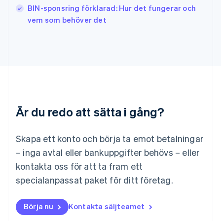
English
Italiano
BIN-sponsring förklarad: Hur det fungerar och
Lettland
vem som behöver det
English
Liechtenstein
Deutsch
English
Litauen
English
Luxemburg
Français
Deutsch
English
Malaysia
Är du redo att sätta i gång?
English
简体中文
Malta
English
Skapa ett konto och börja ta emot betalningar
Mexiko
Español
English
– inga avtal eller bankuppgifter behövs – eller
Nederländerna
kontakta oss för att ta fram ett
Nederlands
English
Norge
specialanpassat paket för ditt företag.
English
Nya Zeeland
Börja nu
Kontakta säljteamet
English
Polen