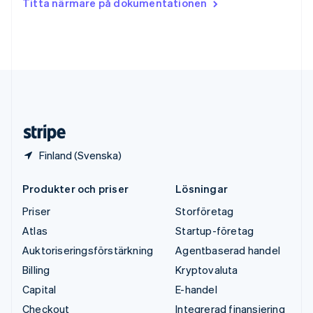
Titta närmare på dokumentationen
English
Tyskland
Deutsch
English
Ungern
English
USA
English
Español
简体中文
Österrike
Deutsch
English
Finland (Svenska)
Produkter och priser
Lösningar
Priser
Storföretag
Atlas
Startup-företag
Auktoriseringsförstärkning
Agentbaserad handel
Billing
Kryptovaluta
Capital
E-handel
Checkout
Integrerad finansiering