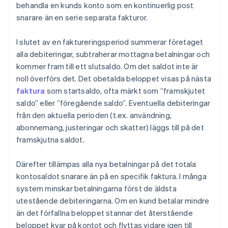
behandla en kunds konto som en kontinuerlig post
snarare än en serie separata fakturor.
I slutet av en faktureringsperiod summerar företaget
alla debiteringar, subtraherar mottagna betalningar och
kommer fram till ett slutsaldo. Om det saldot inte är
noll överförs det. Det obetalda beloppet visas på nästa
faktura
som startsaldo, ofta märkt som ”framskjutet
saldo” eller ”föregående saldo”. Eventuella debiteringar
från den aktuella perioden (t.ex. användning,
abonnemang, justeringar och skatter) läggs till på det
framskjutna saldot.
Därefter tillämpas alla nya betalningar på det totala
kontosaldot snarare än på en specifik faktura. I många
system minskar betalningarna först de äldsta
utestående debiteringarna. Om en kund betalar mindre
än det förfallna beloppet stannar det återstående
beloppet kvar på kontot och flyttas vidare igen till