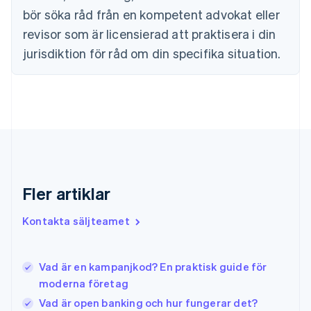
English
Svenska
bör söka råd från en kompetent advokat eller
Frankrike
revisor som är licensierad att praktisera i din
Français
English
Förenade Arabemiraten
jurisdiktion för råd om din specifika situation.
English
Gibraltar
English
Grekland
English
Hongkong SAR, Kina
English
简体中文
Indien
English
Fler artiklar
Irland
English
Kontakta säljteamet
Italien
Italiano
English
Japan
日本語
English
Vad är en kampanjkod? En praktisk guide för
Kanada
moderna företag
English
Français
Vad är open banking och hur fungerar det?
Kroatien