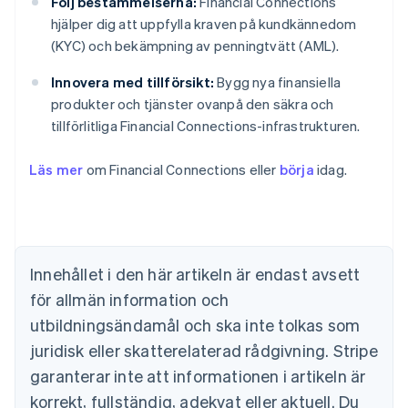
Följ bestämmelserna:
Financial Connections
hjälper dig att uppfylla kraven på kundkännedom
(KYC) och bekämpning av penningtvätt (AML).
Innovera med tillförsikt:
Bygg nya finansiella
produkter och tjänster ovanpå den säkra och
Australien
tillförlitliga Financial Connections-infrastrukturen.
English
Belgien
Nederlands
Français
Deutsch
English
Läs mer
om Financial Connections eller
börja
idag.
Brasilien
Português
English
Bulgarien
English
Cypern
Innehållet i den här artikeln är endast avsett
English
Danmark
för allmän information och
English
utbildningsändamål och ska inte tolkas som
Estland
juridisk eller skatterelaterad rådgivning. Stripe
English
Fastlandskina
garanterar inte att informationen i artikeln är
简体中文
English
korrekt, fullständig, adekvat eller aktuell. Du
Finland