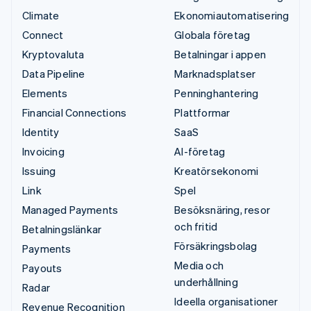
Climate
Ekonomiautomatisering
Connect
Globala företag
Kryptovaluta
Betalningar i appen
Data Pipeline
Marknadsplatser
Elements
Penninghantering
Financial Connections
Plattformar
Identity
SaaS
Invoicing
AI-företag
Issuing
Kreatörsekonomi
Link
Spel
Managed Payments
Besöksnäring, resor
och fritid
Betalningslänkar
Försäkringsbolag
Payments
Media och
Payouts
underhållning
Radar
Ideella organisationer
Revenue Recognition