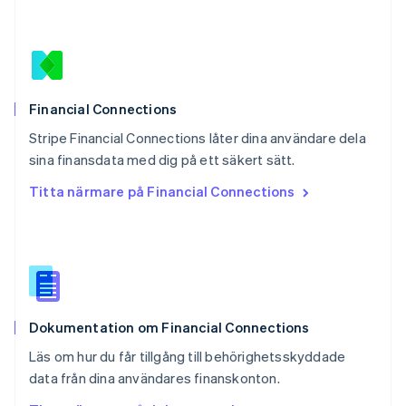
English
Portugal
Português
English
Rumänien
English
Schweiz
Financial Connections
Deutsch
Français
Italiano
English
Stripe Financial Connections låter dina användare dela
Singapore
English
简体中文
sina finansdata med dig på ett säkert sätt.
Slovakien
Titta närmare på Financial Connections
English
Slovenien
English
Italiano
Spanien
Español
English
Storbritannien
English
Dokumentation om Financial Connections
Sverige
Svenska
English
Läs om hur du får tillgång till behörighetsskyddade
Thailand
data från dina användares finanskonton.
ไทย
English
Tjeckien