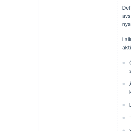
Def
avs
nya
I a
akti