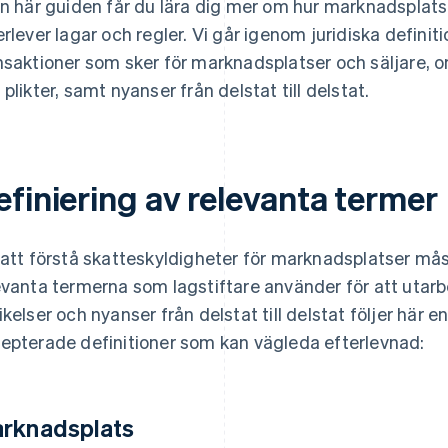
en här guiden får du lära dig mer om hur marknadsplat
erlever lagar och regler. Vi går igenom juridiska definit
nsaktioner som sker för marknadsplatser och säljare, 
 plikter, samt nyanser från delstat till delstat.
efiniering av relevanta termer
 att förstå skatteskyldigheter för marknadsplatser mås
evanta termerna som lagstiftare använder för att utarb
ikelser och nyanser från delstat till delstat följer här
epterade definitioner som kan vägleda efterlevnad:
rknadsplats