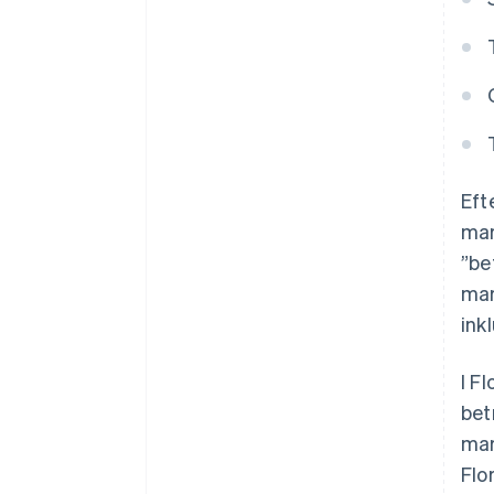
Eft
mar
”be
mar
ink
I F
bet
mar
Flo