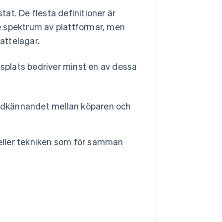
tat. De flesta definitioner är
are spektrum av plattformar, men
kattelagar.
dsplats bedriver minst en av dessa
godkännandet mellan köparen och
k) eller tekniken som för samman