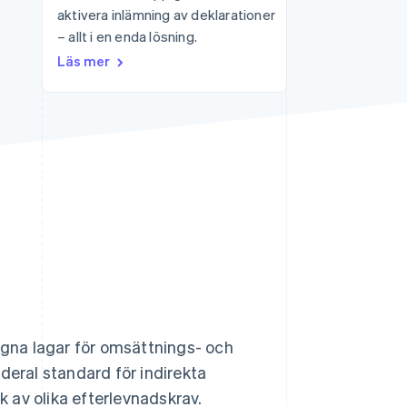
aktivera inlämning av deklarationer
– allt i en enda lösning.
Stripe Sessions 2026
Läs mer
Se hur Stripe bygger den
ekonomiska
infrastrukturen för AI.
Titta nu
 egna lagar för omsättnings- och
deral standard för indirekta
k av olika efterlevnadskrav.