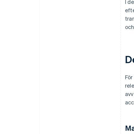
I d
eft
tra
och
D
För
rel
avv
acc
Ma