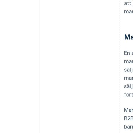
att
mar
Ma
En 
mar
säl
mar
säl
for
Mar
B2B
bar