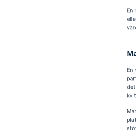
En 
ell
var
Ma
En 
par
det
kvi
Mar
pla
stö