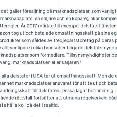
 det gäller försäljning på marknadsplatser, som vanlig
 marknadsplats, en säljare och en köpare), ökar komple
tteregler. År 2017 märkte till exempel delstatstjänste
zon tog ut och betalade omsättningsskatt på sina egn
 produkter som såldes av tredjepartsföretag på deras p
v allt vanligare i olika branscher började delstatsmynd
knadsplatser som förmedlare. Tillsynsmyndigheter 
varig: marknadsplatsen eller säljaren?
e alla delstater i USA tar ut omsättningsskatt. Men de 
mänhet marknadsplatser ansvaret för att ta ut och beta
ändningsskatt till delstaten. Dessa lagar befinner sig i
ående rättsfall fortsätter att utmana regelverken: bå
te hålla koll på det i realtid.