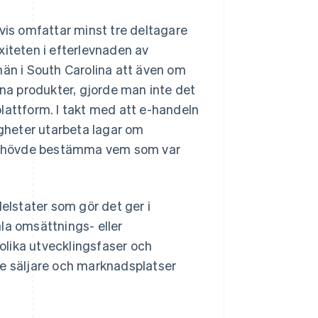
tvis omfattar minst tre deltagare
xiteten i efterlevnaden av
män i South Carolina att även om
a produkter, gjorde man inte det
lattform. I takt med att e-handeln
igheter utarbeta lagar om
behövde bestämma vem som var
delstater som gör det ger i
la omsättnings- eller
 olika utvecklingsfaser och
de säljare och marknadsplatser