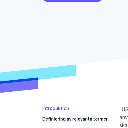
Accelererad kassaprocess
Financial Connections
Länkade finanskontodata
Introduktion
I U
anv
Definiering av relevanta termer
ska