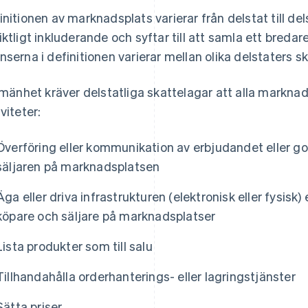
initionen av marknadsplats varierar från delstat till dels
iktligt inkluderande och syftar till att samla ett bred
nserna i definitionen varierar mellan olika delstaters s
llmänhet kräver delstatliga skattelagar att alla markna
viteter:
Överföring eller kommunikation av erbjudandet eller 
säljaren på marknadsplatsen
Äga eller driva infrastrukturen (elektronisk eller fysis
köpare och säljare på marknadsplatser
Lista produkter som till salu
Tillhandahålla orderhanterings- eller lagringstjänster
Sätta priser