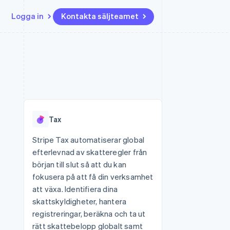
Logga in
Kontakta säljteamet
Resurser
Ecosystem
Kontakt
ch
Mer
er
Appintegrationer
Partner
Kontakta säljteamet
Product roadmap
Kodexempel
Stripe App Marketplace
Bli partner
Se vad som kommer härnäst
Utvecklarblogg
r plattformar
tid
API-status
Radar
 plattformar
Bedrägeribekämpning
nanstjänster
Tax
Atlas
tuella kort
Bolagsbildning för startups
Stripe Tax automatiserar global
efterlevnad av skatteregler från
Climate
Koldioxidinfångning
början till slut så att du kan
fokusera på att få din verksamhet
Identity
Identitetsverifiering online
att växa. Identifiera dina
skattskyldigheter, hantera
registreringar, beräkna och ta ut
rätt skattebelopp globalt samt