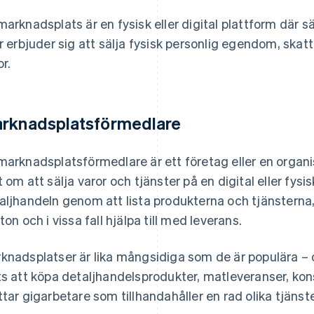
marknadsplats är en fysisk eller digital plattform där s
er erbjuder sig att sälja fysisk personlig egendom, skatte
or.
rknadsplatsförmedlare
marknadsplatsförmedlare är ett företag eller en organ
t om att sälja varor och tjänster på en digital eller fys
aljhandeln genom att lista produkterna och tjänsterna,
tton och i vissa fall hjälpa till med leverans.
knadsplatser är lika mångsidiga som de är populära –
ts att köpa detaljhandelsprodukter, matleveranser, kons
ttar gigarbetare som tillhandahåller en rad olika tjänster