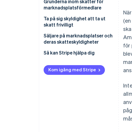
Marknadsplats
Grunderna inom skatter för
marknadsplatsförmedlare
När
Marknadsplatsförmedlare
Registrering för
Ta på sig skyldighet att ta ut
(en
Marknadsplatsens säljare
omsättningsskatt för
skatt frivilligt
ska
marknadsplatsförmedlare
Skatterapporteringskrav
Säljare på marknadsplatser och
Ama
Typer av transaktioner på
deras skatteskyldigheter
för
Ansvar för felaktigt beräknad
marknadsplatser
skatt
Skatteregistrering och
Så kan Stripe hjälpa dig
ble
Bortom omsättnings- och
skatterapportering för säljare
mar
användningsskatt
på marknadsplatser
Kom igång med Stripe
ans
Skyldigheter för insamling av
skatt
Int
Delstatsspecifika nyanser för
all
skatter på marknadsplatser
anv
påg
mås