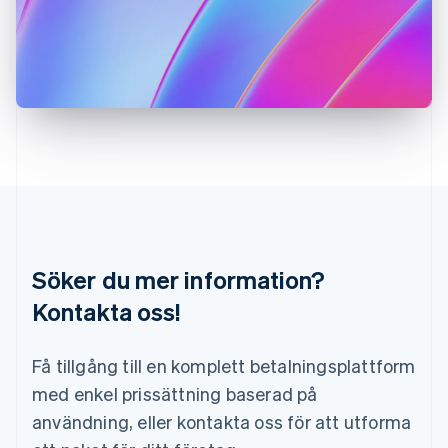
Kroatien
English
Italiano
Lettland
English
Liechtenstein
Deutsch
English
Litauen
English
Luxemburg
Français
Deutsch
English
Malaysia
English
简体中文
Malta
Söker du mer information?
English
Mexiko
Kontakta oss!
Español
English
Nederländerna
Få tillgång till en komplett betalningsplattform
Nederlands
English
Norge
med enkel prissättning baserad på
English
användning, eller kontakta oss för att utforma
Nya Zeeland
English