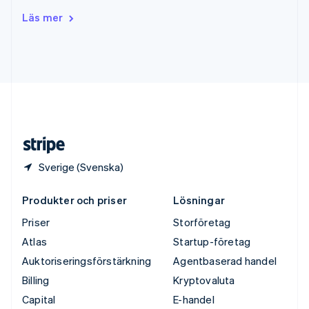
Tjeckien
Läs mer
English
Tyskland
Deutsch
English
Ungern
English
USA
English
Español
简体中文
Österrike
Deutsch
English
Sverige (Svenska)
Produkter och priser
Lösningar
Priser
Storföretag
Atlas
Startup-företag
Auktoriseringsförstärkning
Agentbaserad handel
Billing
Kryptovaluta
Capital
E-handel