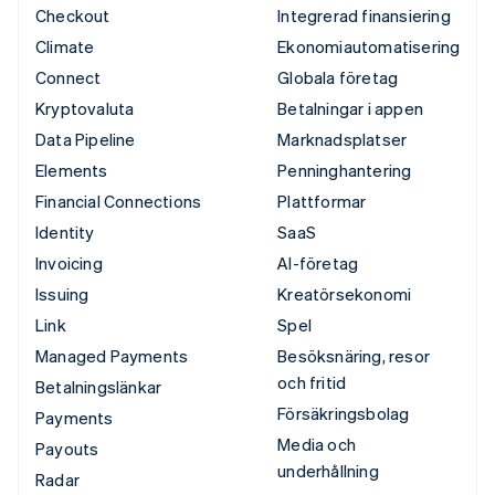
Checkout
Integrerad finansiering
Climate
Ekonomiautomatisering
Connect
Globala företag
Kryptovaluta
Betalningar i appen
Data Pipeline
Marknadsplatser
Elements
Penninghantering
Financial Connections
Plattformar
Identity
SaaS
Invoicing
AI-företag
Issuing
Kreatörsekonomi
Link
Spel
Managed Payments
Besöksnäring, resor
och fritid
Betalningslänkar
Försäkringsbolag
Payments
Media och
Payouts
underhållning
Radar