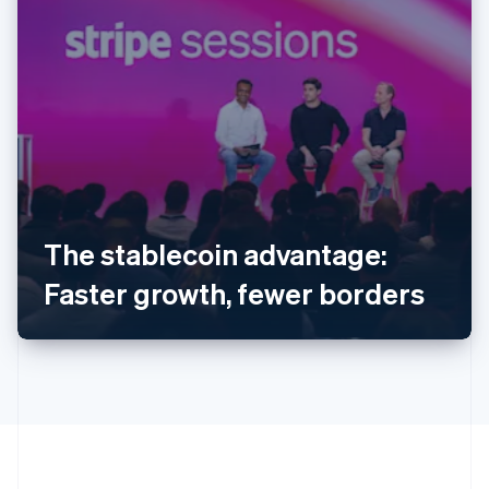
Australien
English
Belgien
Nederlands
Français
Deutsch
English
Brasilien
The stablecoin advantage:
Português
English
Bulgarien
Faster growth, fewer borders
English
Cypern
English
Danmark
English
Estland
English
Fastlandskina
简体中文
English