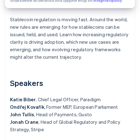
Stripe kommer att behandla dina uppgifter enligt sin
integritetspolicy
Identitetsverifiering online
Partner
Stripe App Marketplace
Stablecoin regulation is moving fast. Around the world,
new rules are emerging for how stablecoins can be
issued, held, and used. Learn how increasing regulatory
Stripe Sessions 2026
clarity is driving adoption, which new use cases are
Se hur Stripe bygger den ekonomiska inf
emerging, and how evolving regulatory frameworks
Titta nu
might alter the current trajectory.
Speakers
Katie Biber
, Chief Legal Officer, Paradigm
Ondřej Kovařík
, Former MEP, European Parliament
John Tullis
, Head of Payments, Gusto
Jonah Crane
, Head of Global Regulatory and Policy
Strategy, Stripe