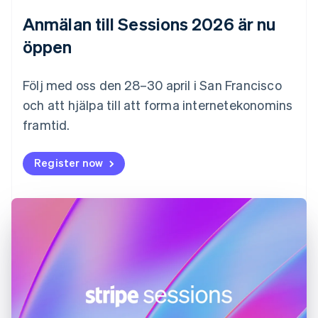
Finland
Anmälan till Sessions 2026 är nu
English
Svenska
Frankrike
öppen
Français
English
Förenade Arabemiraten
English
Följ med oss den 28–30 april i San Francisco
Gibraltar
och att hjälpa till att forma internetekonomins
English
framtid.
Grekland
English
Hongkong SAR, Kina
Register now
English
简体中文
Indien
English
Irland
English
Italien
Italiano
English
Japan
日本語
English
Kanada
English
Français