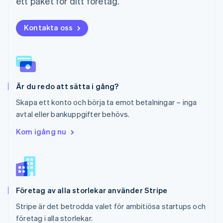
ett paket för ditt företag.
Polen
English
Portugal
Kontakta oss
Português
English
Rumänien
English
Schweiz
Deutsch
Français
Italiano
English
Är du redo att sätta i gång?
Singapore
English
简体中文
Skapa ett konto och börja ta emot betalningar – inga
Slovakien
avtal eller bankuppgifter behövs.
English
Slovenien
Kom igång nu
English
Italiano
Spanien
Español
English
Storbritannien
English
Företag av alla storlekar använder Stripe
Sverige
Svenska
English
Stripe är det betrodda valet för ambitiösa startups och
Thailand
företag i alla storlekar.
ไทย
English