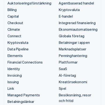
Auktoriseringsförstärkning
Agentbaserad handel
Billing
Kryptovaluta
Capital
E-handel
Checkout
Integrerad finansiering
Climate
Ekonomiautomatisering
Connect
Globala företag
Kryptovaluta
Betalningar i appen
Data Pipeline
Marknadsplatser
Elements
Penninghantering
Financial Connections
Plattformar
Identity
SaaS
Invoicing
AI-företag
Issuing
Kreatörsekonomi
Link
Spel
Managed Payments
Besöksnäring, resor
och fritid
Betalningslänkar