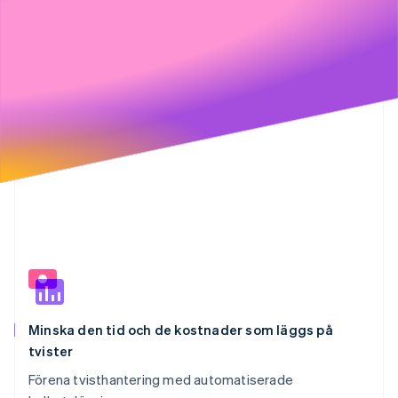
6 000 kr
Identitetsverifiering online
Partner
Stripe App Marketplace
4 000 kr
Stripe Sessions 2026
2 000 kr
Se hur Stripe bygger den ekonomiska inf
Titta nu
0 kr
Minska den tid och de kostnader som läggs på
tvister
Förena tvisthantering med automatiserade