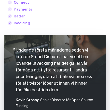
Connect
Payments
Radar
Invoicing
Under de första månaderna sedan vi
Australien
införde Smart Disputes har vi sett en
English
lovande utveckling när det gäller vår
Belgien
förmåga att flytta resurser till andra
Nederlands
Français
Deutsch
English
Brasilien
prioriteringar, utan att behöva oroa oss
Português
English
för att tvister löper ut innan vi hinner
Bulgarien
försöka bestrida dem.
English
Cypern
Kevin Crosby
, Senior Director för Open Source
English
Danmark
Funding
English