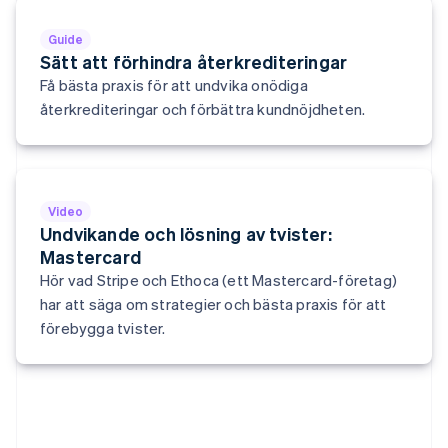
Japan
日本語
English
Guide
Kanada
Sätt att förhindra återkrediteringar
English
Français
Få bästa praxis för att undvika onödiga
Kroatien
återkrediteringar och förbättra kundnöjdheten.
English
Italiano
Lettland
English
Liechtenstein
Deutsch
English
Video
Litauen
Undvikande och lösning av tvister:
English
Mastercard
Luxemburg
Français
Deutsch
English
Hör vad Stripe och Ethoca (ett Mastercard-företag)
har att säga om strategier och bästa praxis för att
Malaysia
English
简体中文
förebygga tvister.
Malta
English
Mexiko
Español
English
Nederländerna
Nederlands
English