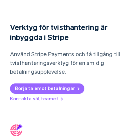
Norge
English
Nya Zeeland
English
Verktyg för tvisthantering är
Polen
inbyggda i Stripe
English
Portugal
Português
English
Använd Stripe Payments och få tillgång till
Rumänien
tvisthanteringsverktyg för en smidig
English
Schweiz
betalningsupplevelse.
Deutsch
Français
Italiano
English
Singapore
English
简体中文
Börja ta emot betalningar
Slovakien
Kontakta säljteamet
English
Slovenien
English
Italiano
Spanien
Español
English
Storbritannien
English