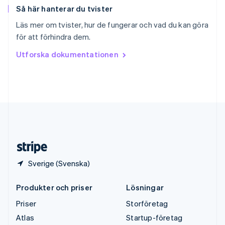
Så här hanterar du tvister
Sverige
Svenska
English
Läs mer om tvister, hur de fungerar och vad du kan göra
Thailand
för att förhindra dem.
ไทย
English
Tjeckien
Utforska dokumentationen
English
Tyskland
Deutsch
English
Ungern
English
USA
English
Español
简体中文
Österrike
Deutsch
English
Sverige (Svenska)
Produkter och priser
Lösningar
Priser
Storföretag
Atlas
Startup-företag