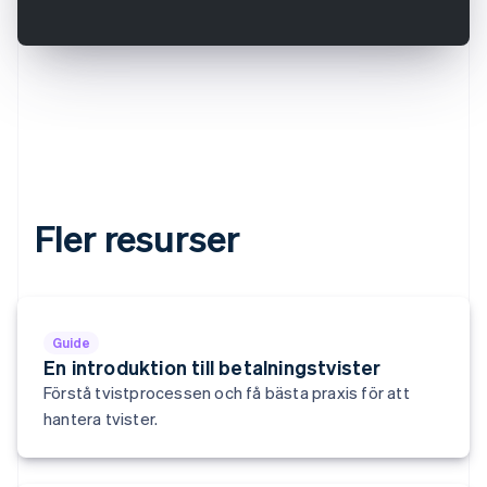
Estland
English
Fastlandskina
简体中文
English
Finland
English
Svenska
Frankrike
Français
English
Förenade Arabemiraten
English
Fler resurser
Gibraltar
English
Grekland
English
Hongkong SAR, Kina
Guide
English
简体中文
En introduktion till betalningstvister
Indien
Förstå tvistprocessen och få bästa praxis för att
English
hantera tvister.
Irland
English
Italien
Italiano
English