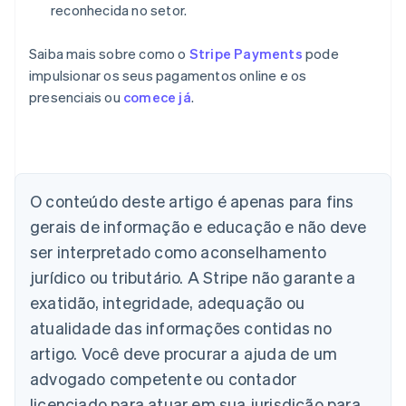
reconhecida no setor.
Saiba mais sobre como o
Stripe Payments
pode
impulsionar os seus pagamentos online e os
presenciais ou
comece já
.
Alemanha
Deutsch
English
Austrália
English
O conteúdo deste artigo é apenas para fins
Áustria
gerais de informação e educação e não deve
Deutsch
English
Bélgica
ser interpretado como aconselhamento
Nederlands
Français
Deutsch
English
jurídico ou tributário. A Stripe não garante a
Brasil
exatidão, integridade, adequação ou
Português
English
Bulgária
atualidade das informações contidas no
English
artigo. Você deve procurar a ajuda de um
Canadá
advogado competente ou contador
English
Français
China continental
licenciado para atuar em sua jurisdição para