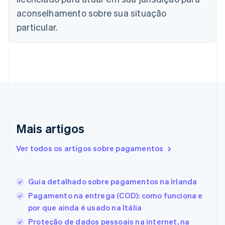
简体中文
English
aconselhamento sobre sua situação
Chipre
English
particular.
Croácia
English
Italiano
Dinamarca
English
Emirados Árabes Unidos
English
Eslováquia
English
Eslovênia
Mais artigos
English
Italiano
Espanha
Ver todos os artigos sobre pagamentos
Español
English
Estados Unidos
English
Español
简体中文
Estônia
Guia detalhado sobre pagamentos na Irlanda
English
Pagamento na entrega (COD): como funciona e
Finlândia
por que ainda é usado na Itália
English
Svenska
França
Proteção de dados pessoais na internet, na