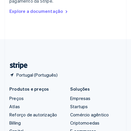
pagamento da Stripe.
English
Romênia
Explore a documentação
English
Singapura
English
简体中文
Suécia
Svenska
English
Suíça
Deutsch
Français
Italiano
English
Tailândia
ไทย
English
Portugal (Português)
Produtos e preços
Soluções
Preços
Empresas
Atlas
Startups
Reforço de autorização
Comércio agêntico
Billing
Criptomoedas
Capital
E-commerce