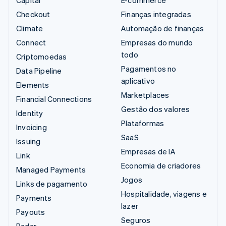
Checkout
Finanças integradas
Climate
Automação de finanças
Connect
Empresas do mundo
todo
Criptomoedas
Pagamentos no
Data Pipeline
aplicativo
Elements
Marketplaces
Financial Connections
Gestão dos valores
Identity
Plataformas
Invoicing
SaaS
Issuing
Empresas de IA
Link
Economia de criadores
Managed Payments
Jogos
Links de pagamento
Hospitalidade, viagens e
Payments
lazer
Payouts
Seguros
Radar