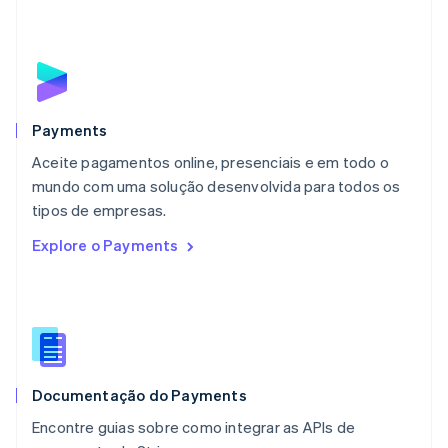
Français
Deutsch
English
Malásia
English
简体中文
Malta
English
México
Español
English
Payments
Noruega
Aceite pagamentos online, presenciais e em todo o
English
mundo com uma solução desenvolvida para todos os
Nova Zelândia
English
tipos de empresas.
Países Baixos
Explore o Payments
Nederlands
English
Polônia
English
Portugal
Português
English
RAE de Hong Kong, China
English
简体中文
Documentação do Payments
Reino Unido
English
Encontre guias sobre como integrar as APIs de
República Tcheca