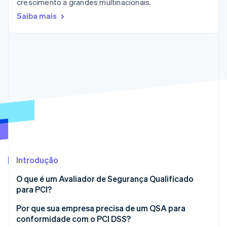
crescimento a grandes multinacionais.
Veja o que está chegando
Saiba mais
Radar
Ecossistema
Prevenção de fraudes
Parceiros
Atlas
Stripe App Marketplace
Incorporação de startups
Climate
Remoção de carbono
Identity
Verificação de identidade
Introdução
Stripe Sessions 2026
Veja como a Stripe está construindo a infraestrutura econ
O que é um Avaliador de Segurança Qualificado
Assista agora
para PCI?
Por que sua empresa precisa de um QSA para
conformidade com o PCI DSS?