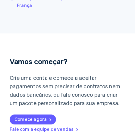
Français
English
França
Gibraltar
English
Grécia
English
Hungria
English
Índia
English
Irlanda
Vamos começar?
English
Itália
Crie uma conta e comece a aceitar
Italiano
English
Japão
pagamentos sem precisar de contratos nem
日本語
English
dados bancários, ou fale conosco para criar
Letônia
English
um pacote personalizado para sua empresa.
Liechtenstein
Deutsch
English
Comece agora
Lituânia
English
Fale com a equipe de vendas
Luxemburgo