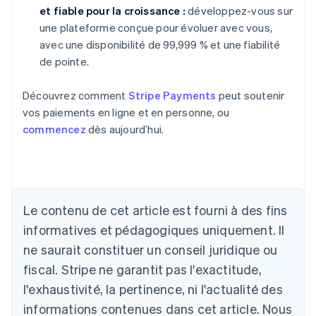
et fiable pour la croissance :
développez-vous sur
une plateforme conçue pour évoluer avec vous,
avec une disponibilité de 99,999 % et une fiabilité
de pointe.
Découvrez comment
Stripe Payments
peut soutenir
vos paiements en ligne et en personne, ou
commencez
dès aujourd’hui.
Allemagne
Deutsch
English
Australie
English
Le contenu de cet article est fourni à des fins
Autriche
informatives et pédagogiques uniquement. Il
Deutsch
English
Belgique
ne saurait constituer un conseil juridique ou
Nederlands
Français
Deutsch
English
fiscal. Stripe ne garantit pas l'exactitude,
Brésil
l'exhaustivité, la pertinence, ni l'actualité des
Português
English
Bulgarie
informations contenues dans cet article. Nous
English