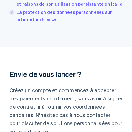
et raisons de son utilisation persistante en Italie
Gibraltar
English
La protection des données personnelles sur
Grèce
internet en France
English
Hongrie
English
Inde
English
Irlande
English
Italie
Italiano
English
Envie de vous lancer ?
Japon
日本語
English
Créez un compte et commencez à accepter
Lettonie
English
des paiements rapidement, sans avoir à signer
Liechtenstein
de contrat ni à fournir vos coordonnées
Deutsch
English
Lituanie
bancaires. N'hésitez pas à nous contacter
English
pour discuter de solutions personnalisées pour
Luxembourg
votre entreprise.
Français
Deutsch
English