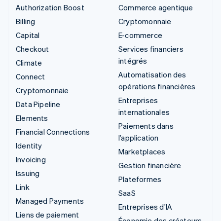
Authorization Boost
Commerce agentique
Billing
Cryptomonnaie
Capital
E-commerce
Checkout
Services financiers
intégrés
Climate
Automatisation des
Connect
opérations financières
Cryptomonnaie
Entreprises
Data Pipeline
internationales
Elements
Paiements dans
Financial Connections
l’application
Identity
Marketplaces
Invoicing
Gestion financière
Issuing
Plateformes
Link
SaaS
Managed Payments
Entreprises d'IA
Liens de paiement
Économie des créateurs