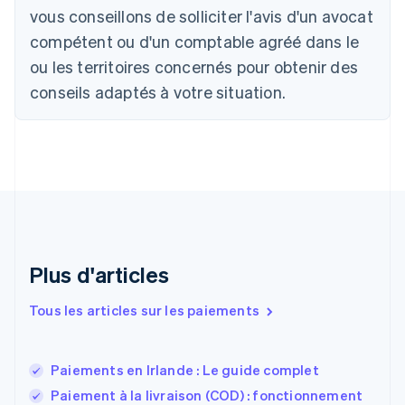
vous conseillons de solliciter l'avis d'un avocat
Canada
English
Français
compétent ou d'un comptable agréé dans le
Chine continentale
ou les territoires concernés pour obtenir des
简体中文
English
Chypre
conseils adaptés à votre situation.
English
Croatie
English
Italiano
Danemark
English
Émirats arabes unis
English
Espagne
Español
English
Plus d'articles
Estonie
English
Tous les articles sur les paiements
États-Unis
English
Español
简体中文
Finlande
English
Svenska
Paiements en Irlande : Le guide complet
France
Paiement à la livraison (COD) : fonctionnement
Français
English