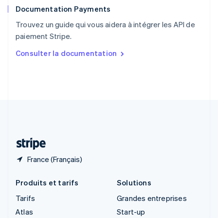
Documentation Payments
Royaume-Uni
English
Trouvez un guide qui vous aidera à intégrer les API de
Singapour
paiement Stripe.
English
简体中文
Slovaquie
Consulter la documentation
English
Slovénie
English
Italiano
Suède
Svenska
English
Suisse
Deutsch
Français
Italiano
English
Thaïlande
ไทย
English
France (Français)
Produits et tarifs
Solutions
Tarifs
Grandes entreprises
Atlas
Start-up