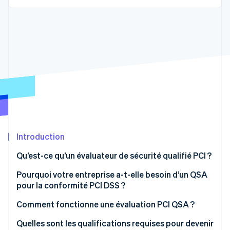
Découvrez les prochaines évolutions
Commerce en ligne
Radar
Prévention de la fraude
Écosystème
Atlas
Constitution de start-up
Partenaires
Climate
Stripe App Marketplace
Élimination du carbone
Identity
Vérification de l'identité
Introduction
Qu’est-ce qu’un évaluateur de sécurité qualifié PCI ?
Stripe Sessions 2026
Pourquoi votre entreprise a-t-elle besoin d’un QSA
Découvrez comment Stripe construit l’infrastructure écono
pour la conformité PCI DSS ?
Regarder la vidéo
Comment fonctionne une évaluation PCI QSA ?
Quelles sont les qualifications requises pour devenir