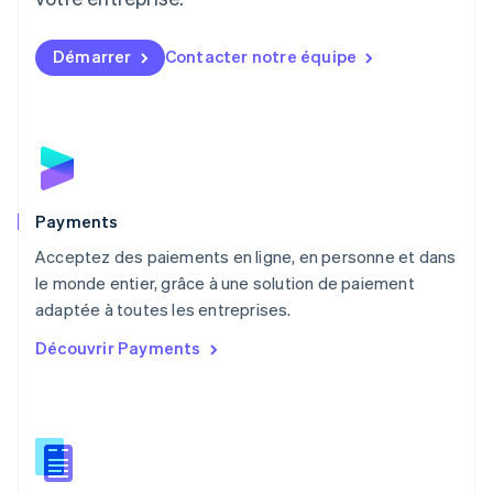
Malaisie
English
简体中文
Démarrer
Contacter notre équipe
Malte
English
Mexique
Español
English
Norvège
English
Nouvelle-Zélande
English
Payments
Pays-Bas
Acceptez des paiements en ligne, en personne et dans
Nederlands
English
le monde entier, grâce à une solution de paiement
Pologne
English
adaptée à toutes les entreprises.
Portugal
Découvrir Payments
Português
English
R.A.S. de Hong Kong, Chine
English
简体中文
République tchèque
English
Roumanie
English