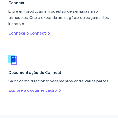
Noruega
Connect
English
Entre em produção em questão de semanas, não
Nova Zelândia
English
trimestres. Crie e expanda um negócio de pagamentos
Países Baixos
lucrativo.
Nederlands
English
Conheça o Connect
Polônia
English
Portugal
Português
English
RAE de Hong Kong, China
English
简体中文
Reino Unido
English
Documentação do Connect
República Tcheca
Saiba como direcionar pagamentos entre várias partes.
English
Romênia
Explore a documentação
English
Singapura
English
简体中文
Suécia
Svenska
English