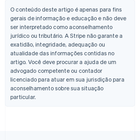
Alemanha
O conteúdo deste artigo é apenas para fins
Deutsch
English
Austrália
gerais de informação e educação e não deve
English
ser interpretado como aconselhamento
Áustria
jurídico ou tributário. A Stripe não garante a
Deutsch
English
Bélgica
exatidão, integridade, adequação ou
Nederlands
Français
Deutsch
English
atualidade das informações contidas no
Brasil
Português
English
artigo. Você deve procurar a ajuda de um
Bulgária
advogado competente ou contador
English
Canadá
licenciado para atuar em sua jurisdição para
English
Français
aconselhamento sobre sua situação
China continental
particular.
简体中文
English
Chipre
English
Croácia
English
Italiano
Dinamarca
English