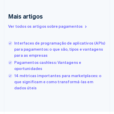
Emirados Árabes Unidos
English
Eslováquia
Mais artigos
English
Eslovênia
Ver todos os artigos sobre pagamentos
English
Italiano
Espanha
Español
English
Interfaces de programação de aplicativos (APIs)
Estados Unidos
para pagamentos: o que são, tipos e vantagens
English
Español
简体中文
Estônia
para as empresas
English
Pagamentos cashless: Vantagens e
Finlândia
oportunidades
English
Svenska
França
14 métricas importantes para marketplaces: o
Français
English
que significam e como transformá-las em
Gibraltar
dados úteis
English
Grécia
English
Hungria
English