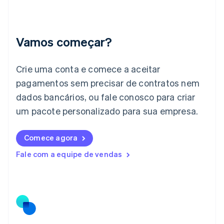
Índia
English
Irlanda
English
Vamos começar?
Itália
Italiano
English
Japão
Crie uma conta e comece a aceitar
日本語
English
pagamentos sem precisar de contratos nem
Letônia
dados bancários, ou fale conosco para criar
English
Liechtenstein
um pacote personalizado para sua empresa.
Deutsch
English
Lituânia
English
Comece agora
Luxemburgo
Fale com a equipe de vendas
Français
Deutsch
English
Malásia
English
简体中文
Malta
English
México
Español
English