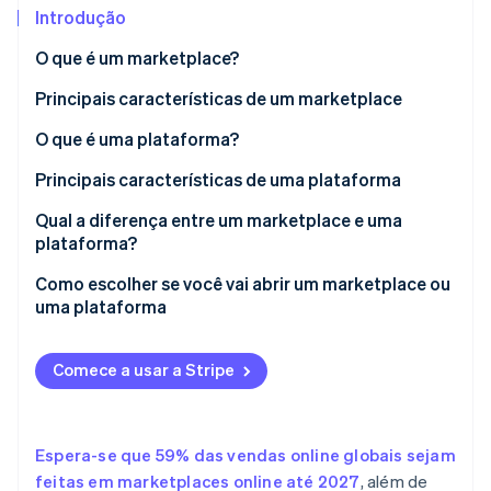
Veja o que está chegando
Introdução
Radar
Ecossistema
O que é um marketplace?
Prevenção de fraudes
Principais características de um marketplace
Parceiros
Atlas
Stripe App Marketplace
Incorporação de startups
O que é uma plataforma?
Climate
Remoção de carbono
Principais características de uma plataforma
Identity
Qual a diferença entre um marketplace e uma
Verificação de identidade
plataforma?
Marketplace
Como escolher se você vai abrir um marketplace ou
uma plataforma
Plataforma
Stripe Sessions 2026
Principais diferenças
Comece a usar a Stripe
Veja como a Stripe está construindo a infraestrutura econ
Assista agora
Espera-se que 59% das vendas online globais sejam
feitas em marketplaces online até 2027
, além de