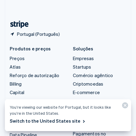
Suíça
Deutsch
Français
Italiano
English
Tailândia
ไทย
English
Portugal (Português)
Produtos e preços
Soluções
Preços
Empresas
Atlas
Startups
Reforço de autorização
Comércio agêntico
Billing
Criptomoedas
Capital
E-commerce
Checkout
Finanças integradas
You’re viewing our website for Portugal, but it looks like
Climate
Automação de finanças
you’re in the United States.
Connect
Empresas do mundo
Switch to the United States site
todo
Criptomoedas
Pagamentos no
Data Pipeline