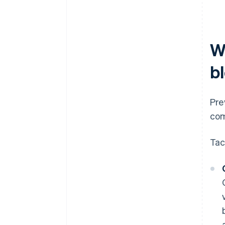
W
b
Pre
com
Tac