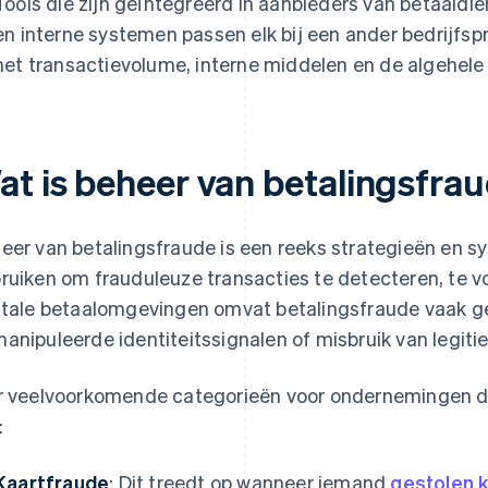
Tools die zijn geïntegreerd in aanbieders van betaaldi
en interne systemen passen elk bij een ander bedrijfspr
het transactievolume, interne middelen en de algehele 
at is beheer van betalingsfra
eer van betalingsfraude is een reeks strategieën en
ruiken om frauduleuze transacties te detecteren, te v
itale betaalomgevingen omvat betalingsfraude vaak g
anipuleerde identiteitssignalen of misbruik van legit
r veelvoorkomende categorieën voor ondernemingen di
:
Kaartfraude
: Dit treedt op wanneer iemand
gestolen 