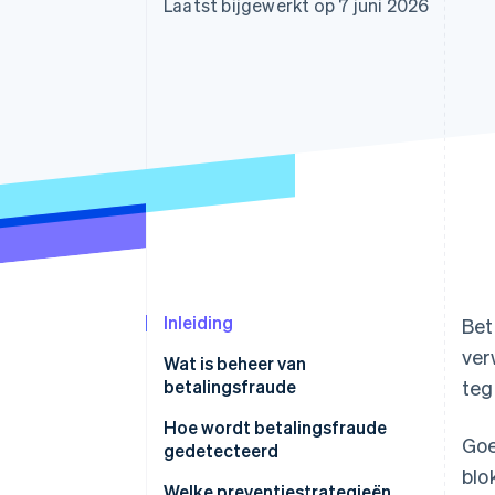
Laatst bijgewerkt op 7 juni 2026
Link
Versneld afrekenen
Financial Connections
Data gekoppelde rekeningen
Inleiding
Bet
ver
Wat is beheer van
betalingsfraude
te
Hoe wordt betalingsfraude
Goe
gedetecteerd
blo
Welke preventiestrategieën