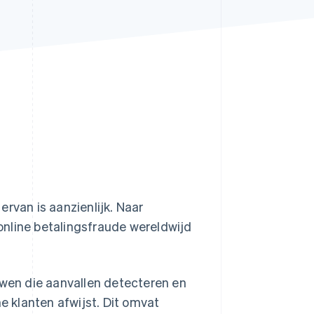
Stripe Sessions 2026
Ontdek hoe Stripe de
economische
infrastructuur voor AI
bouwt.
Nu bekijken
rvan is aanzienlijk. Naar
online betalingsfraude wereldwijd
wen die aanvallen detecteren en
me klanten afwijst. Dit omvat