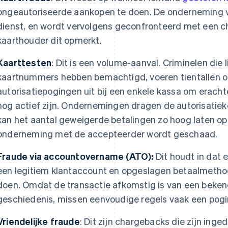
ongeautoriseerde aankopen te doen. De onderneming v
dienst, en wordt vervolgens geconfronteerd met een 
kaarthouder dit opmerkt.
Kaarttesten
: Dit is een volume-aanval. Criminelen die 
kaartnummers hebben bemachtigd, voeren tientallen o
autorisatiepogingen uit bij een enkele kassa om erach
nog actief zijn. Ondernemingen dragen de autorisatie
kan het aantal geweigerde betalingen zo hoog laten opl
onderneming met de accepteerder wordt geschaad.
Fraude via accountovername (ATO):
Dit houdt in dat e
een legitiem klantaccount en opgeslagen betaalmetho
doen. Omdat de transactie afkomstig is van een beke
geschiedenis, missen eenvoudige regels vaak een pog
Vriendelijke fraude
: Dit zijn chargebacks die zijn ing