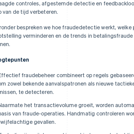
aagde controles, afgestemde detectie en feedbackloo
p van de tijd verbeteren.
ronder bespreken we hoe fraudedetectie werkt, welke 
otstelling verminderen en de trends in betalingsfrau
nen.
ogtepunten
Effectief fraudebeheer combineert op regels gebasee
om zowel bekende aanvalspatronen als nieuwe tactieke
missen, te detecteren.
Naarmate het transactievolume groeit, worden automa
basis van fraude-operaties. Handmatig controleren wo
twijfelachtige gevallen.