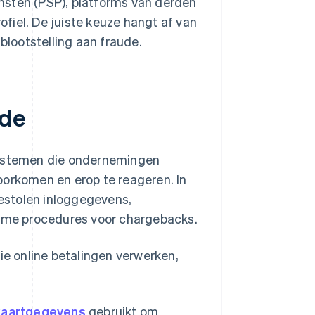
ensten (PSP), platforms van derden
ofiel. De juiste keuze hangt af van
blootstelling aan fraude.
ude
 systemen die ondernemingen
oorkomen en erop te reageren. In
estolen inloggegevens,
ieme procedures voor chargebacks.
e online betalingen verwerken,
kaartgegevens
gebruikt om