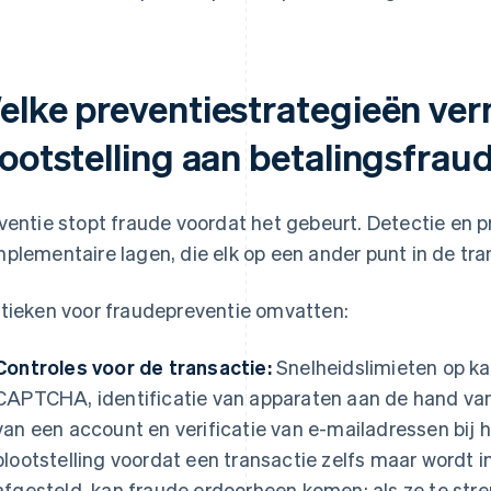
elke preventiestrategieën ve
lootstelling aan betalingsfrau
ventie stopt fraude voordat het gebeurt. Detectie en p
plementaire lagen, die elk op een ander punt in de tr
tieken voor fraudepreventie omvatten:
Controles voor de transactie:
Snelheidslimieten op ka
CAPTCHA, identificatie van apparaten aan de hand va
van een account en verificatie van e-mailadressen bij
blootstelling voordat een transactie zelfs maar wordt i
afgesteld, kan fraude erdoorheen komen; als ze te stren