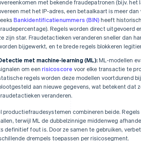
overeenkomen met bekende fraudepatronen (bijv. het l
overeen met het IP-adres, een betaalkaart is meer dan vi
reeks
Bankidentificatienummers (BIN)
heeft historisc
fraudepercentage). Regels worden direct uitgevoerd en
ze zijn star. Fraudetactieken veranderen sneller dan 
worden bijgewerkt, en te brede regels blokkeren legiti
Detectie met machine-learning (ML):
ML-modellen eva
signalen om een
risicoscore
voor elke transactie te pr
statische regels worden deze modellen voortdurend b
blootgesteld aan nieuwe gegevens, wat betekent dat 
fraudetactieken veranderen.
l productiefraudesystemen combineren beide. Regels 
allen, terwijl ML de dubbelzinnige middenweg afhandelt
ts definitief fout is. Door ze samen te gebruiken, verb
schillende drempels toepassen per risicosegment.