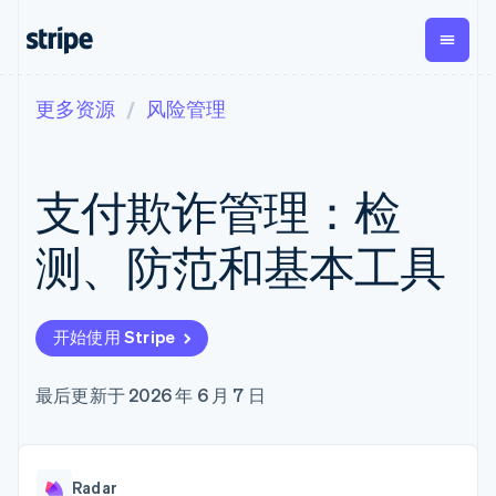
更多资源
风险管理
按企业阶段
文档
学习
支付
营收
资金管理
平台
易市
大型企业
Stripe 文档
博客
Payments
Billing
Treasury
初创企业
API 参考文档
客户案例
支付欺诈管理：检
在线支付
经常性收入
Con
库与 SDK
指南
企业财务
Managed
Metronome
Stripe Apps
Payments
按用量计费
Global
平台
测、防范和基本工具
备案商家解决
Payouts
Subscriptions
Capi
按应用场景
方案
平
支持
向第三方
订阅管理
Payment links
客户
指南
智能体商务
打款
Invoicing
Trea
加密货币
获取支持
无代码支付
一次性或定期
Capital
开始使用 Stripe
平
电子商务
接受线上付款
托管支持方案
企业融资
Checkout
账单
嵌入
嵌入式金融
实施预置结账流程
专业服务
预构建支付界
Crypto
Tax
融服
财务自动化
构建平台或交易市场
最后更新于 2026 年 6 月 7 日
钱包、稳
面
销售税和增值
Iss
全球化企业
管理订阅
定币发行
Elements
税自动化
实体
应用内支付
提供按用量计费
灵活的 UI 组件
和发卡基
Crypto
Revenue
虚拟
交易市场
发行稳定币支持的支付卡
Onramp
Payment
Recognition
础设施
公司
资金管理
通过智能体配置和管理服
可嵌入的
methods
会计自动化
Radar
平台
务