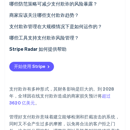
哪些防范策略可减少支付欺诈的风险暴露？
初创企业注册
Climate
商家应该关注哪些支付欺诈趋势？
碳移除
支付欺诈管理在大规模情况下是如何运作的？
Identity
在线身份验证
哪些工具支持支付欺诈风险管理？
Stripe Radar 如何提供帮助
开始使用 Stripe
Stripe Sessions 2026
了解 Stripe 如何为 AI 构建经济基础设施。
立即观看
支付欺诈有多种形式，其财务影响是巨大的。到 2028
年，全球因在线支付欺诈造成的商家损失预计将
超过
3620 亿美元
。
管理好支付欺诈意味着建立能够检测和拦截攻击的系统，
同时又不会产生过多的摩擦，以免将合法的客户拒之门