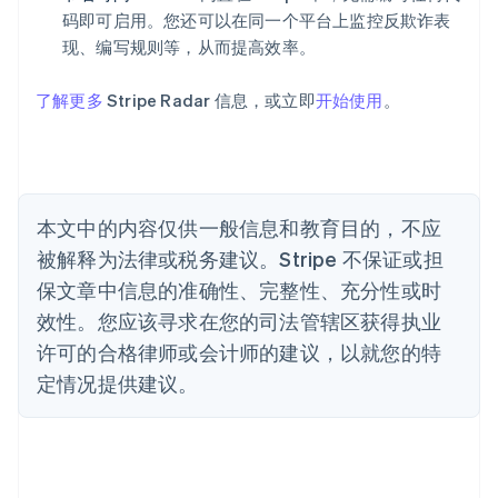
澳大利亚
码即可启用。您还可以在同一个平台上监控反欺诈表
English
巴西
现、编写规则等，从而提高效率。
Português
English
保加利亚
了解更多
Stripe Radar 信息，或立即
开始使用
。
English
比利时
Nederlands
Français
Deutsch
English
波兰
English
丹麦
本文中的内容仅供一般信息和教育目的，不应
English
被解释为法律或税务建议。Stripe 不保证或担
德国
保文章中信息的准确性、完整性、充分性或时
Deutsch
English
法国
效性。您应该寻求在您的司法管辖区获得执业
Français
English
许可的合格律师或会计师的建议，以就您的特
芬兰
定情况提供建议。
English
Svenska
荷兰
Nederlands
English
加拿大
English
Français