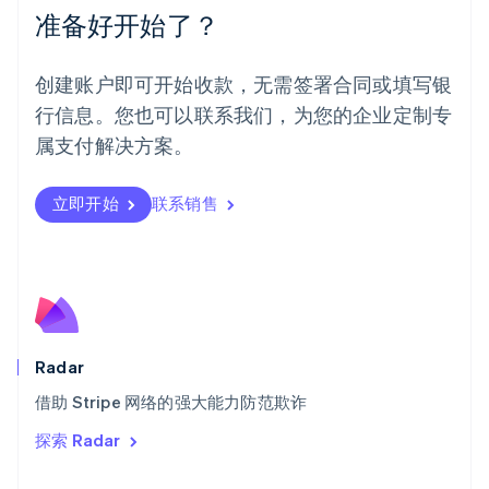
挪威
准备好开始了？
English
葡萄牙
Português
English
创建账户即可开始收款，无需签署合同或填写银
日本
行信息。您也可以联系我们，为您的企业定制专
日本語
English
瑞典
属支付解决方案。
Svenska
English
瑞士
Deutsch
Français
Italiano
English
立即开始
联系销售
塞浦路斯
English
斯洛伐克
English
斯洛文尼亚
English
Italiano
泰国
Radar
ไทย
English
希腊
借助 Stripe 网络的强大能力防范欺诈
English
探索 Radar
西班牙
Español
English