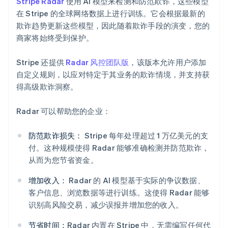
Stripe Radar
使用 AI 模型来检测和防范欺诈，这些模型
在 Stripe 的全球网络数据上进行训练。它会根据最新的
欺诈趋势更新这些模型，因此随着欺诈手段的演变，您的
商家将始终受到保护。
Stripe 还提供
Radar 风控团队版
，该版本允许用户添加
自定义规则，以应对特定于其业务的欺诈情境，并支持获
得高级欺诈洞察。
Radar 可以帮助您的企业：
防范欺诈损失：
Stripe 每年处理超过 1 万亿美元的支
阿联酋
付。这种规模使得 Radar 能够准确检测并防范欺诈，
English
从而为您节省资金。
爱尔兰
English
增加收入：
Radar 的 AI 模型基于实际的争议数据、
爱沙尼亚
客户信息、浏览数据等进行训练。这使得 Radar 能够
English
识别高风险交易，减少误报并增加您的收入。
奥地利
Deutsch
English
节省时间：
Radar 内置在 Stripe 中，无需编写任何代