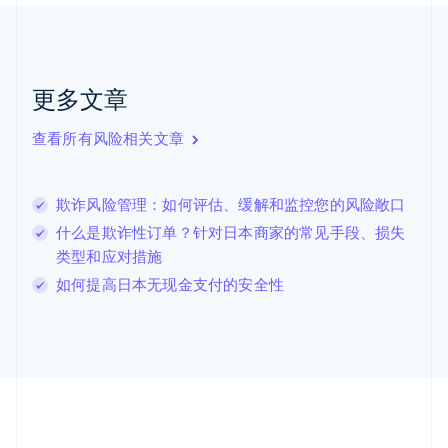
捷克
English
克罗地亚
English
Italiano
拉脱维亚
更多文章
English
立陶宛
查看所有风险相关文章
English
列支敦士登
Deutsch
English
卢森堡
欺诈风险管理：如何评估、缓解和监控您的风险敞口
Français
Deutsch
English
什么是欺诈性订单？针对日本商家的常见手段、损失
罗马尼亚
类型和应对措施
English
马尔他
如何提高日本无现金支付的安全性
English
马来西亚
English
简体中文
美国
English
Español
简体中文
墨西哥
Español
English