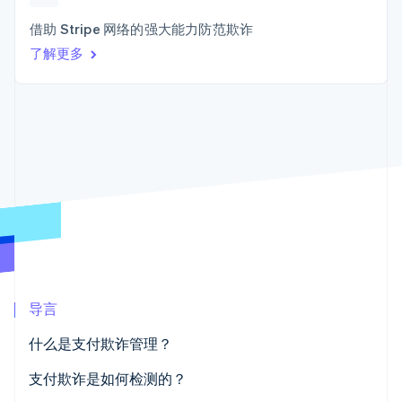
接入 125+ 种支
加密货币
Stripe Sigma
产品路线图
SaaS
付方式
自定义报告
购买
Sessions 年度大会
借助 Stripe 网络的强大能力防范欺诈
Terminal
Data Pipeline
招聘
了解更多
线下支付
数据同步
资讯中心
Authorization
资源
Stripe Press
Boost
按行业
支付成功率优
应用集成
化
AI 企业
代码示例
Link
创作者经济
开发者博客
联系
加速结账
游戏
API 状态
Financial
酒店、旅游与休闲
联系销售
Connections
保险
成为合作伙伴
关联金融账户
媒体与娱乐
数据
非营利组织
专业服务
公共部门
零售
更多
导言
Product roadmap
了解未来规划
生态系统
什么是支付欺诈管理？
Radar
合作伙伴
欺诈防范
支付欺诈是如何检测的？
Stripe App Marketplace
Atlas