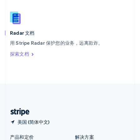
新加坡
English
简体中文
新西兰
English
匈牙利
English
Radar 文档
意大利
用 Stripe Radar 保护您的业务，远离欺诈。
Italiano
English
印度
探索文档
English
英国
English
直布罗陀
English
中国内地
简体中文
English
中国香港特别行政区
English
简体中文
美国 (简体中文)
产品和定价
解决方案