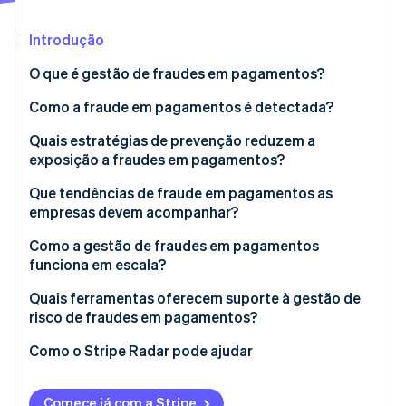
Veja o que está chegando
Introdução
Radar
Ecossistema
Prevenção de fraudes
O que é gestão de fraudes em pagamentos?
Parceiros
Atlas
Stripe App Marketplace
Incorporação de startups
Como a fraude em pagamentos é detectada?
Climate
Quais estratégias de prevenção reduzem a
Remoção de carbono
exposição a fraudes em pagamentos?
Identity
Verificação de identidade
Que tendências de fraude em pagamentos as
empresas devem acompanhar?
Como a gestão de fraudes em pagamentos
funciona em escala?
Stripe Sessions 2026
Quais ferramentas oferecem suporte à gestão de
Veja como a Stripe está construindo a infraestrutura econ
risco de fraudes em pagamentos?
Assista agora
Como o Stripe Radar pode ajudar
Comece já com a Stripe