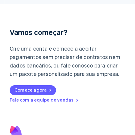
Índia
English
Irlanda
English
Itália
Vamos começar?
Italiano
English
Japão
日本語
English
Crie uma conta e comece a aceitar
Letônia
pagamentos sem precisar de contratos nem
English
Liechtenstein
dados bancários, ou fale conosco para criar
Deutsch
English
um pacote personalizado para sua empresa.
Lituânia
English
Luxemburgo
Comece agora
Français
Deutsch
English
Malásia
Fale com a equipe de vendas
English
简体中文
Malta
English
México
Español
English