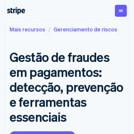
Mais recursos
Gerenciamento de riscos
Por estágio
Documentação
Aprenda
Pagamentos
Receita​
Gestão dos
valores
Empresas
Documentação da
Blog
Payments
Billing
Startups
Stripe
Histórias de clientes
Gestão de fraudes
Pagamentos
Receita
Global
Referência da API
Guias
online
recorrente
Payouts
Bibliotecas e SDKs
Managed
Metronome
Repasses para
Stripe Apps
em pagamentos:
Payments
Cobrança por
terceiros
Por caso de uso
Solução do
uso
Crypto
Suporte​
Comerciante
Assinaturas​
Carteira,
detecção, prevenção
Comércio agêntico
responsável
Payment links
​Gerenciamento​
emissão de
Guias
Criptomoedas
Obter suporte
de​ assinaturas​
stablecoin e
Rampa de
E-commerce
Planos de suporte
Pagamentos
e ferramentas
Invoicing
acesso de
infraestrutura
Finanças integradas
Aceitar pagamentos
gerenciado
sem código
Única ou
criptomoedas
de cartões
Automação de finanças
online
Serviços profissionais
Checkout
recorrente
essenciais
Implementar um
UIs de
Compras de
Tax
Empresas do mundo
checkout pré-
pagamento
Automação de
cripto
todo
construído
pré-
Elements
impostos
incorporáveis
Pagamentos no
Criar uma plataforma
Componentes
construídas
Revenue
Empresa
aplicativo
ou marketplace