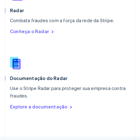
Noruega
English
Radar
Nova Zelândia
English
Combata fraudes com a força da rede da Stripe.
Países Baixos
Conheça o Radar
Nederlands
English
Polônia
English
Portugal
Português
English
RAE de Hong Kong, China
English
简体中文
Documentação do Radar
Reino Unido
English
Use o Stripe Radar para proteger sua empresa contra
República Tcheca
fraudes.
English
Romênia
Explore a documentação
English
Singapura
English
简体中文
Suécia
Svenska
English