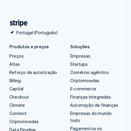
Suíça
Deutsch
Français
Italiano
English
Tailândia
ไทย
English
Portugal (Português)
Produtos e preços
Soluções
Preços
Empresas
Atlas
Startups
Reforço de autorização
Comércio agêntico
Billing
Criptomoedas
Capital
E-commerce
Checkout
Finanças integradas
Climate
Automação de finanças
Connect
Empresas do mundo
todo
Criptomoedas
Pagamentos no
Data Pipeline