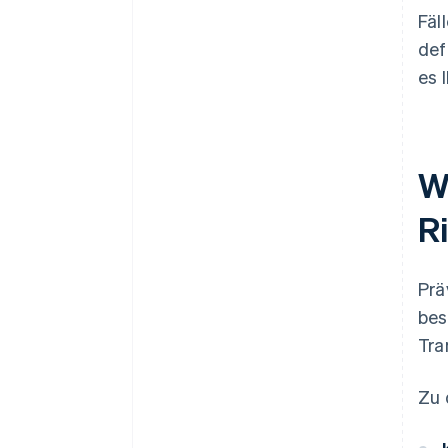
Fäl
def
es 
W
R
Prä
bes
Tra
Zu 