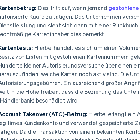
Kartenbetrug:
Dies tritt auf, wenn jemand
gestohlene
autorisierte Käufe zu tätigen. Das Unternehmen versen
Dienstleistung und sieht sich dann mit einer Rückbuch
rechtmäßige Karteninhaber dies bemerkt.
Kartentests:
Hierbei handelt es sich um einen Volumena
Besitz von Listen mit gestohlenen Kartennummern gela
Hunderte kleiner Autorisierungsversuche über einen e
herauszufinden, welche Karten noch aktiv sind. Die Un
Autorisierungsgebühren. Ein ausreichend großer Angri
weit in die Höhe treiben, dass die Beziehung des Unt
(Händlerbank) beschädigt wird.
Account Takeover (ATO)-Betrug:
Hierbei erlangt ein A
legitimes Kundenkonto und verwendet gespeicherte 
tätigen. Da die Transaktion von einem bekannten Kont