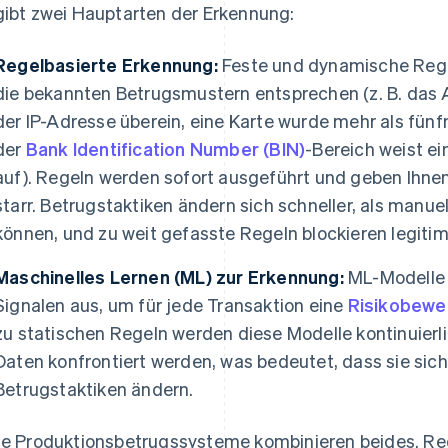
gibt zwei Hauptarten der Erkennung:
Regelbasierte Erkennung:
Feste und dynamische Rege
die bekannten Betrugsmustern entsprechen (z. B. das
der IP-Adresse überein, eine Karte wurde mehr als fün
der
Bank Identification Number (BIN)
-Bereich weist e
auf). Regeln werden sofort ausgeführt und geben Ihnen 
starr. Betrugstaktiken ändern sich schneller, als manue
können, und zu weit gefasste Regeln blockieren legit
Maschinelles Lernen (ML) zur Erkennung:
ML-Modelle 
Signalen aus, um für jede Transaktion eine
Risikobewe
zu statischen Regeln werden diese Modelle kontinuierli
Daten konfrontiert werden, was bedeutet, dass sie sic
Betrugstaktiken ändern.
le Produktionsbetrugssysteme kombinieren beides. Re