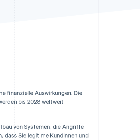
Stripe-Sessions 2026
Erfahren Sie, wie Stripe
Lösungen für die
Wirtschaftsinfrastruktur
für KI aufbaut.
Jetzt ansehen
he finanzielle Auswirkungen. Die
erden bis 2028 weltweit
bau von Systemen, die Angriffe
n, dass Sie legitime Kundinnen und