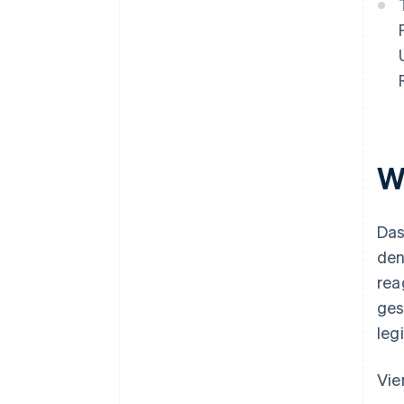
W
Das
den
rea
ges
leg
Vie