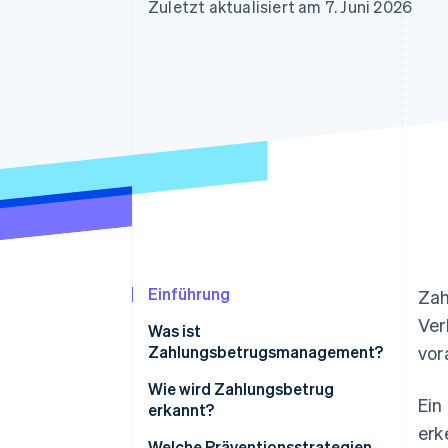
Optimierung der
Datensynchronisier
Zuletzt aktualisiert am 7. Juni 2026
Autorisierungsraten
Link
Beschleunigter Bezahlvorgang
Financial Connections
Verbundene Finanzdaten
Einführung
Zah
Ver
Was ist
Zahlungsbetrugsmanagement?
vor
Wie wird Zahlungsbetrug
Ein
erkannt?
erk
Welche Präventionsstrategien