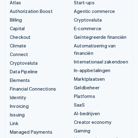
Atlas
Start-ups
Authorization Boost
Agentic commerce
Billing
Cryptovaluta
Capital
E-commerce
Checkout
Geïntegreerde financiën
Climate
Automatisering van
financiën
Connect
Internationaal zakendoen
Cryptovaluta
In-appbetalingen
Data Pipeline
Marktplaatsen
Elements
Geldbeheer
Financial Connections
Platforms
Identity
SaaS
Invoicing
AI-bedrijven
Issuing
Creator economy
Link
Gaming
Managed Payments