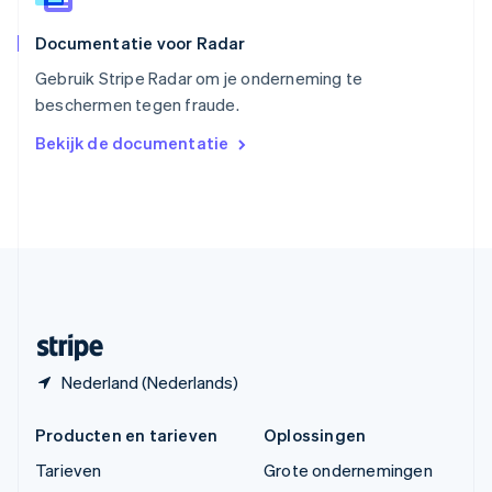
ไทย
English
Documentatie voor Radar
Tsjechië
English
Gebruik Stripe Radar om je onderneming te
Vasteland van China
beschermen tegen fraude.
简体中文
English
Verenigd Koninkrijk
Bekijk de documentatie
English
Verenigde Arabische Emiraten
English
Verenigde Staten
English
Español
简体中文
Zweden
Svenska
English
Zwitserland
Deutsch
Français
Italiano
English
Nederland (Nederlands)
Producten en tarieven
Oplossingen
Tarieven
Grote ondernemingen