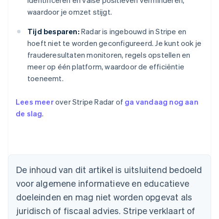
identificeren en valse positieven verminderen,
waardoor je omzet stijgt.
Tijd besparen:
Radar is ingebouwd in Stripe en
hoeft niet te worden geconfigureerd. Je kunt ook je
frauderesultaten monitoren, regels opstellen en
meer op één platform, waardoor de efficiëntie
toeneemt.
Lees meer
over Stripe Radar of
ga vandaag nog aan
de slag
.
Australië
English
België
Nederlands
Français
Deutsch
English
Brazilië
De inhoud van dit artikel is uitsluitend bedoeld
Português
English
Bulgarije
voor algemene informatieve en educatieve
English
doeleinden en mag niet worden opgevat als
Canada
juridisch of fiscaal advies. Stripe verklaart of
English
Français
Cyprus