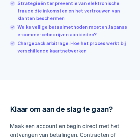
Strategieën ter preventie van elektronische
English
fraude die inkomsten en het vertrouwen van
Italië
klanten beschermen
Italiano
English
Japan
Welke veilige betaalmethoden moeten Japanse
日本語
English
e-commercebedrijven aanbieden?
Kroatië
Chargeback arbitrage: Hoe het proces werkt bij
English
Italiano
Letland
verschillende kaartnetwerken
English
Liechtenstein
Deutsch
English
Litouwen
English
Luxemburg
Français
Deutsch
English
Maleisië
Klaar om aan de slag te gaan?
English
简体中文
Malta
English
Maak een account en begin direct met het
Mexico
ontvangen van betalingen. Contracten of
Español
English
Nederland