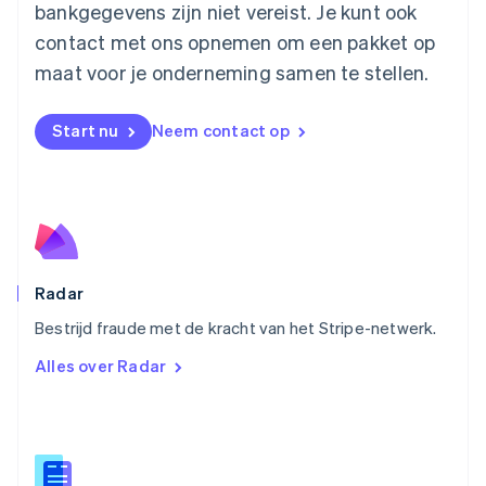
bankgegevens zijn niet vereist. Je kunt ook
Nederlands
English
contact met ons opnemen om een pakket op
Nieuw-Zeeland
English
maat voor je onderneming samen te stellen.
Noorwegen
English
Oostenrijk
Start nu
Neem contact op
Deutsch
English
Polen
English
Portugal
Português
English
Roemenië
English
Radar
Singapore
English
简体中文
Bestrijd fraude met de kracht van het Stripe-netwerk.
Slovenië
Alles over Radar
English
Italiano
Slowakije
English
Spanje
Español
English
Thailand