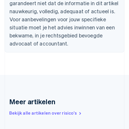
garandeert niet dat de informatie in dit artikel
English
nauwkeurig, volledig, adequaat of actueel is.
Denemarken
English
Voor aanbevelingen voor jouw specifieke
Duitsland
situatie moet je het advies inwinnen van een
Deutsch
English
Estland
bekwame, in je rechtsgebied bevoegde
English
advocaat of accountant.
Finland
English
Svenska
Frankrijk
Français
English
Gibraltar
English
Griekenland
English
Hongarije
Meer artikelen
English
Hongkong SAR, China
English
简体中文
Bekijk alle artikelen over risico's
Ierland
English
India