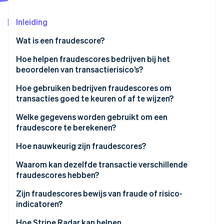
Oprichting van een start-up
Inleiding
Climate
Ecosysteem
CO₂-verwijdering
Wat is een fraudescore?
Partners
Identity
Stripe App Marketplace
Online identiteitsverificatie
Hoe helpen fraudescores bedrijven bij het
beoordelen van transactierisico’s?
Hoe gebruiken bedrijven fraudescores om
transacties goed te keuren of af te wijzen?
Stripe Sessions 2026
Welke gegevens worden gebruikt om een
Ontdek hoe Stripe de economische infrastructuu
fraudescore te berekenen?
Nu bekijken
Hoe nauwkeurig zijn fraudescores?
Waarom kan dezelfde transactie verschillende
fraudescores hebben?
Zijn fraudescores bewijs van fraude of risico-
indicatoren?
Hoe Stripe Radar kan helpen