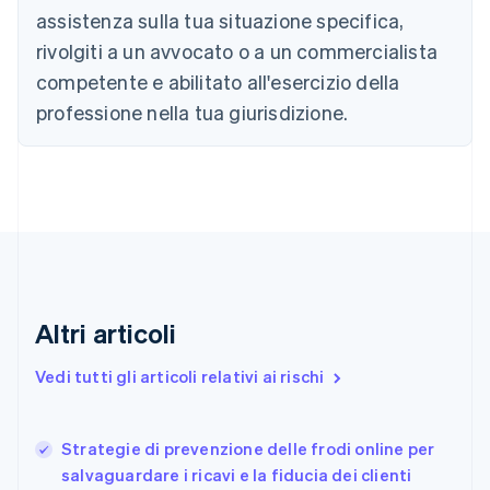
Canada
assistenza sulla tua situazione specifica,
English
Français
Cina continentale
rivolgiti a un avvocato o a un commercialista
简体中文
English
competente e abilitato all'esercizio della
Cipro
professione nella tua giurisdizione.
English
Croazia
English
Italiano
Danimarca
English
Emirati Arabi Uniti
English
Estonia
English
Finlandia
Altri articoli
English
Svenska
Francia
Vedi tutti gli articoli relativi ai rischi
Français
English
Germania
Deutsch
English
Strategie di prevenzione delle frodi online per
Giappone
日本語
English
salvaguardare i ricavi e la fiducia dei clienti