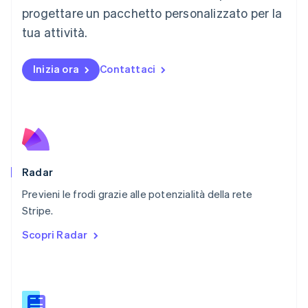
Messico
progettare un pacchetto personalizzato per la
Español
English
Norvegia
tua attività.
English
Nuova Zelanda
Inizia ora
Contattaci
English
Paesi Bassi
Nederlands
English
Polonia
English
Portogallo
Português
English
RAS di Hong Kong, Cina
Radar
English
简体中文
Previeni le frodi grazie alle potenzialità della rete
Regno Unito
English
Stripe.
Repubblica Ceca
Scopri Radar
English
Romania
English
Singapore
English
简体中文