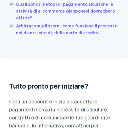
Gibilterra
Quali sono i metodi di pagamento sicuri che le
English
attività di e-commerce giapponesi dovrebbero
Grecia
offrire?
English
India
Arbitrato sugli storni: come funziona il processo
English
nei diversi circuiti delle carte di credito
Irlanda
English
Italia
Italiano
English
Lettonia
English
Liechtenstein
Deutsch
English
Lituania
Tutto pronto per iniziare?
English
Lussemburgo
Crea un account e inizia ad accettare
Français
Deutsch
English
Malaysia
pagamenti senza la necessità di stipulare
English
简体中文
contratti o di comunicare le tue coordinate
Malta
English
bancarie. In alternativa, contattaci per