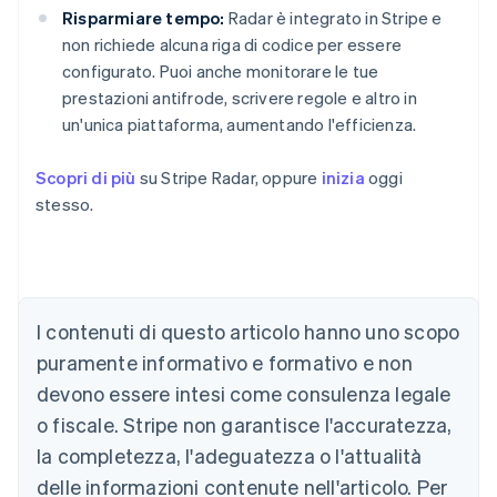
Risparmiare tempo:
Radar è integrato in Stripe e
non richiede alcuna riga di codice per essere
configurato. Puoi anche monitorare le tue
prestazioni antifrode, scrivere regole e altro in
un'unica piattaforma, aumentando l'efficienza.
Scopri di più
su Stripe Radar, oppure
inizia
oggi
stesso.
Australia
English
Austria
I contenuti di questo articolo hanno uno scopo
Deutsch
English
puramente informativo e formativo e non
Belgio
devono essere intesi come consulenza legale
Nederlands
Français
Deutsch
English
Brasile
o fiscale. Stripe non garantisce l'accuratezza,
Português
English
la completezza, l'adeguatezza o l'attualità
Bulgaria
English
delle informazioni contenute nell'articolo. Per