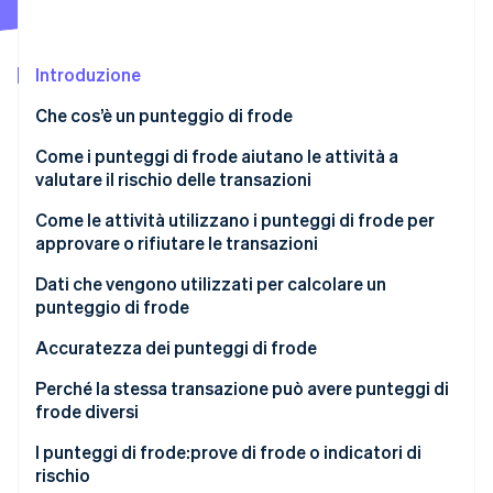
Scopri cosa ti aspetta
Radar
Ecosistema
Prevenzione delle frodi
Introduzione
Partner
Atlas
Che cos’è un punteggio di frode
Stripe App Marketplace
Costituzione di start-up
Come i punteggi di frode aiutano le attività a
Climate
Rimozione del carbonio
valutare il rischio delle transazioni
Identity
Come le attività utilizzano i punteggi di frode per
Verifica online dell'identità
approvare o rifiutare le transazioni
Dati che vengono utilizzati per calcolare un
punteggio di frode
Accuratezza dei punteggi di frode
Stripe Sessions 2026
Scopri come Stripe sta costruendo l'infrastruttura economi
Perché la stessa transazione può avere punteggi di
Guarda ora
frode diversi
I punteggi di frode:prove di frode o indicatori di
rischio