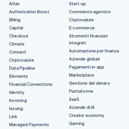
Atlas
Start-up
Authorization Boost
Commercio agentico
Billing
Criptovalute
Capital
E-commerce
Checkout
Strumenti finanziari
integrati
Climate
Automazione per finanza
Connect
Aziende globali
Criptovalute
Pagamenti in-app
Data Pipeline
Marketplace
Elements
Gestione del denaro
Financial Connections
Piattaforme
Identity
SaaS
Invoicing
Aziende di IA
Issuing
Creator economy
Link
Gaming
Managed Payments