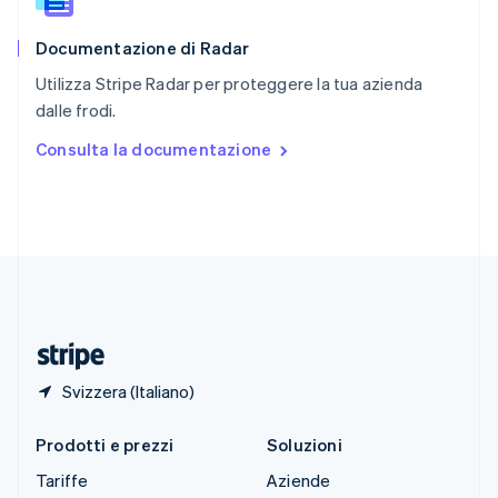
Slovacchia
English
Documentazione di Radar
Slovenia
English
Italiano
Utilizza Stripe Radar per proteggere la tua azienda
Spagna
dalle frodi.
Español
English
Stati Uniti
Consulta la documentazione
English
Español
简体中文
Svezia
Svenska
English
Svizzera
Deutsch
Français
Italiano
English
Thailandia
ไทย
English
Ungheria
English
Svizzera (Italiano)
Prodotti e prezzi
Soluzioni
Tariffe
Aziende