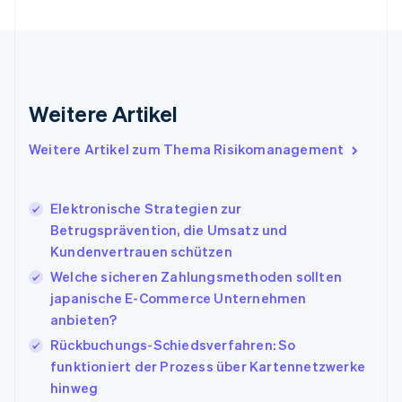
Français
English
Gibraltar
English
Griechenland
English
Indien
Weitere Artikel
English
Irland
Weitere Artikel zum Thema Risikomanagement
English
Italien
Italiano
English
Japan
Elektronische Strategien zur
日本語
English
Betrugsprävention, die Umsatz und
Kanada
Kundenvertrauen schützen
English
Français
Welche sicheren Zahlungsmethoden sollten
Kroatien
English
Italiano
japanische E-Commerce Unternehmen
Lettland
anbieten?
English
Rückbuchungs-Schiedsverfahren: So
Liechtenstein
funktioniert der Prozess über Kartennetzwerke
Deutsch
English
Litauen
hinweg