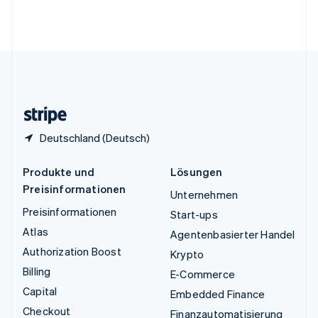
Vereinigte Arabische Emirate
English
Vereinigte Staaten
English
Español
简体中文
Vereinigtes Königreich
English
Zypern
English
Deutschland (Deutsch)
Produkte und
Lösungen
Preisinformationen
Unternehmen
Preisinformationen
Start-ups
Atlas
Agentenbasierter Handel
Authorization Boost
Krypto
Billing
E-Commerce
Capital
Embedded Finance
Checkout
Finanzautomatisierung