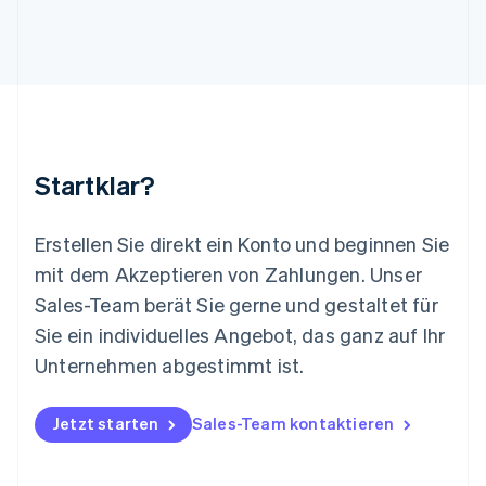
English
Luxemburg
Français
Deutsch
English
Malaysia
English
简体中文
Malta
English
Mexiko
Startklar?
Español
English
Neuseeland
English
Erstellen Sie direkt ein Konto und beginnen Sie
Niederlande
mit dem Akzeptieren von Zahlungen. Unser
Nederlands
English
Norwegen
Sales-Team berät Sie gerne und gestaltet für
English
Sie ein individuelles Angebot, das ganz auf Ihr
Österreich
Deutsch
English
Unternehmen abgestimmt ist.
Polen
English
Portugal
Jetzt starten
Sales-Team kontaktieren
Português
English
Rumänien