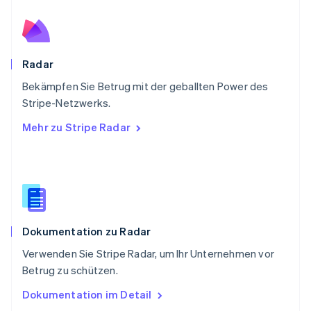
English
Schweden
Svenska
English
Schweiz
Deutsch
Français
Italiano
English
Radar
Singapur
English
简体中文
Bekämpfen Sie Betrug mit der geballten Power des
Slowakei
Stripe-Netzwerks.
English
Mehr zu Stripe Radar
Slowenien
English
Italiano
Sonderverwaltungsregion Hongkong,
China
English
简体中文
Spanien
Español
English
Dokumentation zu Radar
Thailand
ไทย
English
Verwenden Sie Stripe Radar, um Ihr Unternehmen vor
Tschechische Republik
Betrug zu schützen.
English
Ungarn
Dokumentation im Detail
English