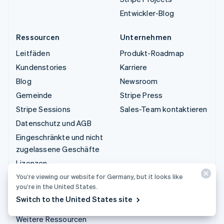
Entwickler-Blog
Ressourcen
Unternehmen
Leitfäden
Produkt-Roadmap
Kundenstories
Karriere
Blog
Newsroom
Gemeinde
Stripe Press
Stripe Sessions
Sales-Team kontaktieren
Datenschutz und AGB
Eingeschränkte und nicht
zugelassene Geschäfte
Lizenzen
Sitemap
You’re viewing our website for Germany, but it looks like
you’re in the United States.
Cookie-Einstellungen
Switch to the United States site
Impressum
Weitere Ressourcen