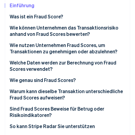
Betrugsprävention
Ecosystem
Einführung
Atlas
Was ist ein Fraud Score?
Start-up-Gründung
Partner
Stripe App-Marktplatz
Climate
Wie können Unternehmen das Transaktionsrisiko
CO₂-Entnahme
anhand von Fraud Scores bewerten?
Identity
Wie nutzen Unternehmen Fraud Scores, um
Online-Identitätsprüfung
Transaktionen zu genehmigen oder abzulehnen?
Welche Daten werden zur Berechnung von Fraud
Scores verwendet?
Wie genau sind Fraud Scores?
Stripe-Sessions 2026
Erfahren Sie, wie Stripe Lösungen für die W
Warum kann dieselbe Transaktion unterschiedliche
Jetzt ansehen
Fraud Scores aufweisen?
Sind Fraud Scores Beweise für Betrug oder
Risikoindikatoren?
So kann Stripe Radar Sie unterstützen