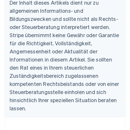
Der Inhalt dieses Artikels dient nur zu
allgemeinen Informations- und
Bildungszwecken und sollte nicht als Rechts-
Australien
oder Steuerberatung interpretiert werden.
English
Belgien
Stripe übernimmt keine Gewähr oder Garantie
Nederlands
Français
Deutsch
English
für die Richtigkeit, Vollständigkeit,
Brasilien
Português
English
Angemessenheit oder Aktualität der
Bulgarien
Informationen in diesem Artikel. Sie sollten
English
Dänemark
den Rat eines in Ihrem steuerlichen
English
Zuständigkeitsbereich zugelassenen
Deutschland
kompetenten Rechtsbeistands oder von einer
Deutsch
English
Estland
Steuerberatungsstelle einholen und sich
English
hinsichtlich Ihrer speziellen Situation beraten
Festlandchina
lassen.
简体中文
English
Finnland
English
Svenska
Frankreich