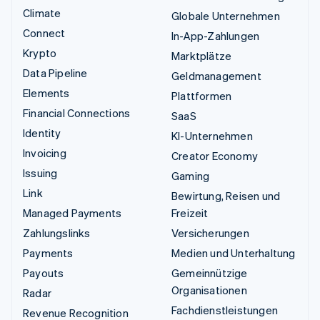
Climate
Globale Unternehmen
Connect
In-App-Zahlungen
Krypto
Marktplätze
Data Pipeline
Geldmanagement
Elements
Plattformen
Financial Connections
SaaS
Identity
KI-Unternehmen
Invoicing
Creator Economy
Issuing
Gaming
Link
Bewirtung, Reisen und
Managed Payments
Freizeit
Zahlungslinks
Versicherungen
Payments
Medien und Unterhaltung
Payouts
Gemeinnützige
Organisationen
Radar
Fachdienstleistungen
Revenue Recognition