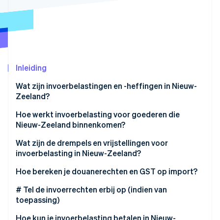
Oprichting van een start-up
Climate
Ecosysteem
CO₂-verwijdering
Partners
Identity
Stripe App Marketplace
Online identiteitsverificatie
Inleiding
Wat zijn invoerbelastingen en -heffingen in Nieuw-
Zeeland?
Stripe Sessions 2026
Douanerechten
Hoe werkt invoerbelasting voor goederen die
Ontdek hoe Stripe de economische infrastructuu
Nieuw-Zeeland binnenkomen?
GST
Nu bekijken
Een zending komt aan
Wat zijn de drempels en vrijstellingen voor
invoerbelasting in Nieuw-Zeeland?
De douane bepaalt de waarde
De drempel van 1.000 NZD
Hoe bereken je douanerechten en GST op import?
Belastingen en heffingen worden berekend
De drempel van 60.000 NZD voor verkopers
Begin met de douanewaarde
# Tel de invoerrechten erbij op (indien van
Je betaalt en de goederen worden vrijgegeven
toepassing)
Andere beperkte vrijstellingen
Bereken GST
Hoe kun je invoerbelasting betalen in Nieuw-