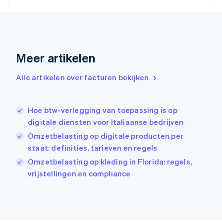
Finland
English
Svenska
Frankrijk
Français
English
Gibraltar
Meer artikelen
English
Griekenland
Alle artikelen over facturen bekijken
English
Hongarije
English
Hoe btw-verlegging van toepassing is op
Hongkong SAR, China
digitale diensten voor Italiaanse bedrijven
English
简体中文
Ierland
Omzetbelasting op digitale producten per
English
staat: definities, tarieven en regels
India
Omzetbelasting op kleding in Florida: regels,
English
Italië
vrijstellingen en compliance
Italiano
English
Japan
日本語
English
Kroatië
English
Italiano