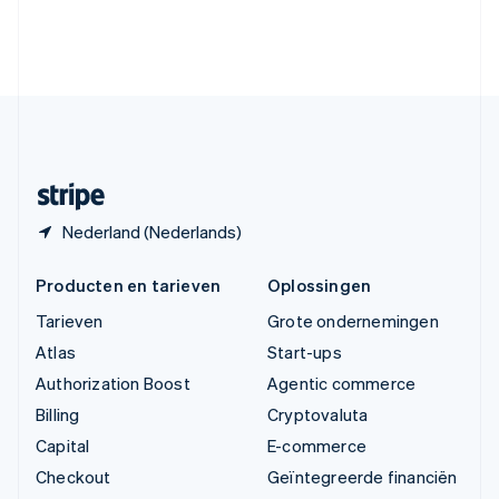
Verenigde Arabische Emiraten
English
Verenigde Staten
English
Español
简体中文
Zweden
Svenska
English
Zwitserland
Deutsch
Français
Italiano
English
Nederland (Nederlands)
Producten en tarieven
Oplossingen
Tarieven
Grote ondernemingen
Atlas
Start-ups
Authorization Boost
Agentic commerce
Billing
Cryptovaluta
Capital
E-commerce
Checkout
Geïntegreerde financiën