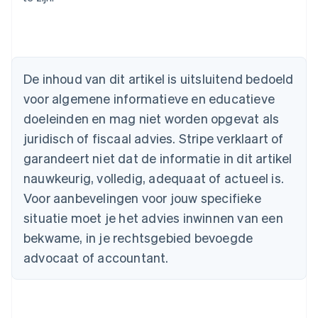
Australië
De inhoud van dit artikel is uitsluitend bedoeld
English
voor algemene informatieve en educatieve
België
doeleinden en mag niet worden opgevat als
Nederlands
Français
Deutsch
English
Brazilië
juridisch of fiscaal advies. Stripe verklaart of
Português
English
garandeert niet dat de informatie in dit artikel
Bulgarije
nauwkeurig, volledig, adequaat of actueel is.
English
Canada
Voor aanbevelingen voor jouw specifieke
English
Français
situatie moet je het advies inwinnen van een
Cyprus
English
bekwame, in je rechtsgebied bevoegde
Denemarken
advocaat of accountant.
English
Duitsland
Deutsch
English
Estland
English