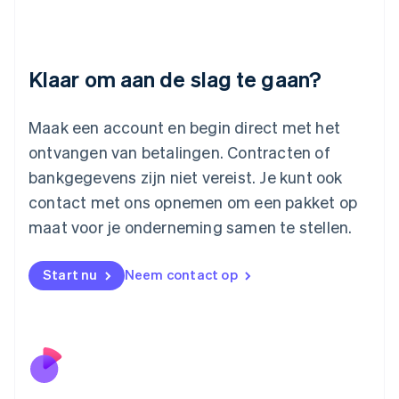
Letland
English
Liechtenstein
Deutsch
English
Klaar om aan de slag te gaan?
Litouwen
English
Luxemburg
Maak een account en begin direct met het
Français
Deutsch
English
ontvangen van betalingen. Contracten of
Maleisië
bankgegevens zijn niet vereist. Je kunt ook
English
简体中文
contact met ons opnemen om een pakket op
Malta
English
maat voor je onderneming samen te stellen.
Mexico
Español
English
Nederland
Start nu
Neem contact op
Nederlands
English
Nieuw-Zeeland
English
Noorwegen
English
Oostenrijk
Deutsch
English