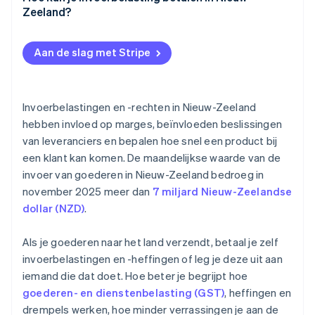
Zeeland?
Voeg vaste kosten toe
Importeren via een koeriersdienst
Maak een eindafrekening
Aan de slag met Stripe
Commercieel importeren
Een paar tips voor bedrijven
Invoerbelastingen en -rechten in Nieuw-Zeeland
hebben invloed op marges, beïnvloeden beslissingen
van leveranciers en bepalen hoe snel een product bij
een klant kan komen. De maandelijkse waarde van de
invoer van goederen in Nieuw-Zeeland bedroeg in
november 2025 meer dan
7 miljard Nieuw-Zeelandse
dollar (NZD)
.
Als je goederen naar het land verzendt, betaal je zelf
invoerbelastingen en -heffingen of leg je deze uit aan
iemand die dat doet. Hoe beter je begrijpt hoe
goederen- en dienstenbelasting (GST)
, heffingen en
drempels werken, hoe minder verrassingen je aan de