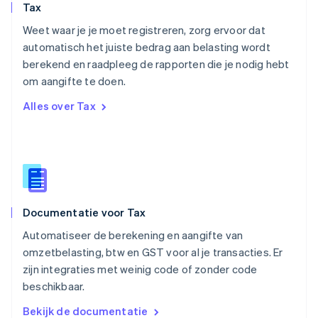
Tax
Polen
English
Weet waar je je moet registreren, zorg ervoor dat
Portugal
automatisch het juiste bedrag aan belasting wordt
Português
English
berekend en raadpleeg de rapporten die je nodig hebt
Roemenië
om aangifte te doen.
English
Singapore
Alles over Tax
English
简体中文
Slovenië
English
Italiano
Slowakije
English
Spanje
Español
English
Documentatie voor Tax
Thailand
ไทย
English
Automatiseer de berekening en aangifte van
Tsjechië
omzetbelasting, btw en GST voor al je transacties. Er
English
zijn integraties met weinig code of zonder code
Vasteland van China
beschikbaar.
简体中文
English
Verenigd Koninkrijk
Bekijk de documentatie
English