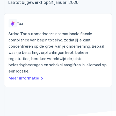
Toegang tot meer
Data Pipeline
Bedrijf
Laatst bijgewerkt op 31 januari 2026
Marktplaatsen
Gegevenssynchronisatie
dan 125
Geldbeheer
Facturatie naar gebruik
Terminal
Productroadmap
Platforms
bieden
Fysieke betalingen
Jaarlijks congres
SaaS
Betaalkaarten uitgeven
Authorization
Sessions
die door stablecoins
Tax
Boost
Vacatures
worden gedekt
Optimaliseer de
Stripe Newsroom
Diensten voorzien en
Stripe Tax automatiseert internationale fiscale
acceptatie
Stripe Press
beheren met agents
Per branche
compliance van begin tot eind, zodat jij je kunt
Link
Versneld afrekenen
concentreren op de groei van je onderneming. Bepaal
Financial
AI-bedrijven
waar je belastingverplichtingen hebt, beheer
Connections
Creator economy
Contact
Bronnen
registraties, bereken wereldwijd de juiste
Data gekoppelde
Gaming
rekeningen
Horeca, reizen en vrije
belastingbedragen en schakel aangiftes in, allemaal op
Neem contact op
tijd
App-integraties
Partner worden
één locatie.
Verzekering
Voorbeelden van code
Media en entertainment
Developerblog
Meer informatie
API-status
Meer
Non-profitorganisaties
Product roadmap
Ontdek wat er in het verschiet ligt
Professionele
dienstverlening
Radar
Publieke sector
Fraudepreventie
Detailhandel
Atlas