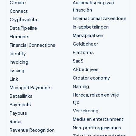
Climate
Automatisering van
financiën
Connect
Internationaal zakendoen
Cryptovaluta
In-appbetalingen
Data Pipeline
Marktplaatsen
Elements
Geldbeheer
Financial Connections
Platforms
Identity
SaaS
Invoicing
AI-bedrijven
Issuing
Creator economy
Link
Gaming
Managed Payments
Horeca, reizen en vrije
Betaallinks
tijd
Payments
Verzekering
Payouts
Media en entertainment
Radar
Non-profitorganisaties
Revenue Recognition
Zakelijke dienstverlening