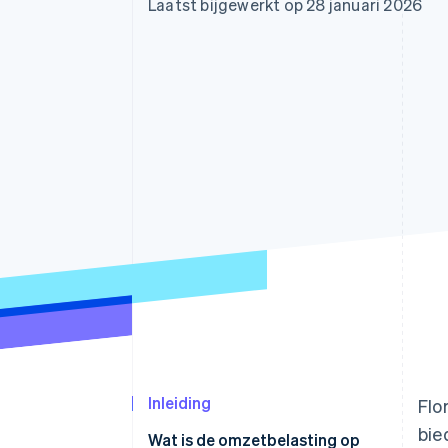
Laatst bijgewerkt op 28 januari 2026
Link
Versneld afrekenen
Financial Connections
Data gekoppelde rekeningen
Inleiding
Flo
bie
Wat is de omzetbelasting op