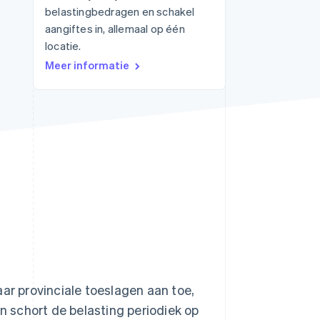
belastingbedragen en schakel
aangiftes in, allemaal op één
locatie.
Stripe Sessions 2026
Meer informatie
Ontdek hoe Stripe de
economische
infrastructuur voor AI
bouwt.
Nu bekijken
ar provinciale toeslagen aan toe,
en schort de belasting periodiek op