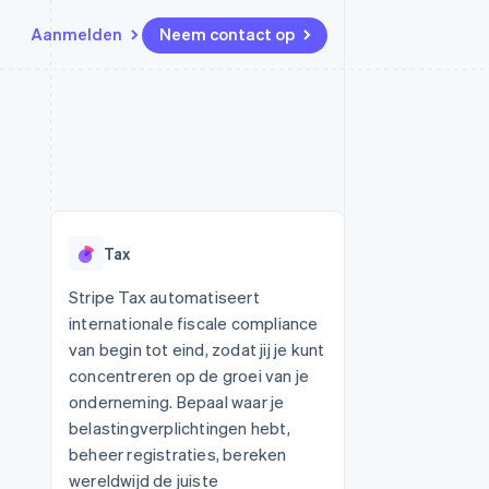
Aanmelden
Neem contact op
Bronnen
Ecosysteem
Contact
marktplaatsen
Meer
App-integraties
Partners
Neem contact op
Product roadmap
Voorbeelden van code
Stripe App Marketplace
Partner worden
Ontdek wat er in het verschiet
or platforms
Developerblog
ligt
r platforms
API-status
financiële
Radar
Tax
Fraudepreventie
tuele kaarten
Atlas
ing
Stripe Tax automatiseert
Oprichting van een start-up
internationale fiscale compliance
Climate
van begin tot eind, zodat jij je kunt
CO₂-verwijdering
concentreren op de groei van je
Identity
onderneming. Bepaal waar je
Online identiteitsverificatie
belastingverplichtingen hebt,
beheer registraties, bereken
wereldwijd de juiste