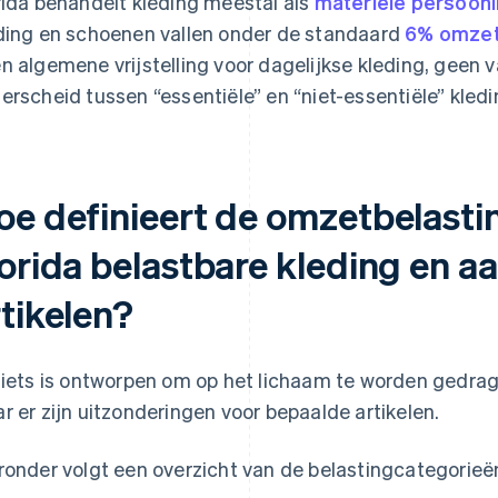
rida behandelt kleding meestal als
materiële persoon
ding en schoenen vallen onder de standaard
6% omzet
n algemene vrijstelling voor dagelijkse kleding, geen 
erscheid tussen “essentiële” en “niet-essentiële” kledi
oe definieert de omzetbelast
lorida belastbare kleding en 
tikelen?
 iets is ontworpen om op het lichaam te worden gedrage
r er zijn uitzonderingen voor bepaalde artikelen.
ronder volgt een overzicht van de belastingcategorieë