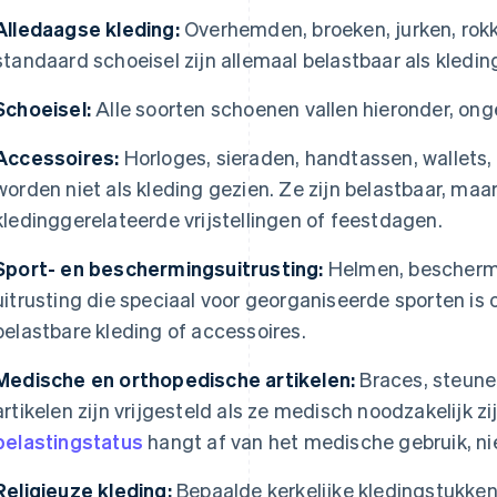
Alledaagse kleding:
Overhemden, broeken, jurken, rokk
standaard schoeisel zijn allemaal belastbaar als kledin
Schoeisel:
Alle soorten schoenen vallen hieronder, ongeac
Accessoires:
Horloges, sieraden, handtassen, wallets,
worden niet als kleding gezien. Ze zijn belastbaar, ma
kledinggerelateerde vrijstellingen of feestdagen.
Sport- en beschermingsuitrusting:
Helmen, bescherme
uitrusting die speciaal voor georganiseerde sporten is
belastbare kleding of accessoires.
Medische en orthopedische artikelen:
Braces, steune
artikelen zijn vrijgesteld als ze medisch noodzakelijk z
belastingstatus
hangt af van het medische gebruik, ni
Religieuze kleding:
Bepaalde kerkelijke kledingstukken