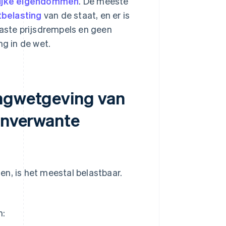
lijke eigendommen
. De meeste
belasting
van de staat, en er is
vaste prijsdrempels en geen
ng in de wet.
ingwetgeving van
aanverwante
n, is het meestal belastbaar.
n: