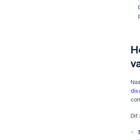
H
v
Naa
dis
com
Dit