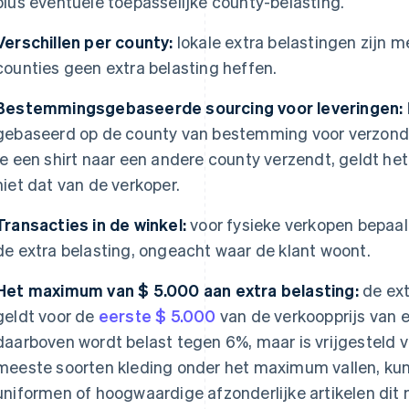
plus eventuele toepasselijke county-belasting.
Verschillen per county:
lokale extra belastingen zijn 
counties geen extra belasting heffen.
Bestemmingsgebaseerde sourcing voor leveringen:
gebaseerd op de county van bestemming voor verzonde
je een shirt naar een andere county verzendt, geldt het
niet dat van de verkoper.
Transacties in de winkel:
voor fysieke verkopen bepaalt
de extra belasting, ongeacht waar de klant woont.
Het maximum van $ 5.000 aan extra belasting:
de ext
geldt voor de
eerste $ 5.000
van de verkoopprijs van e
daarboven wordt belast tegen 6%, maar is vrijgesteld v
meeste soorten kleding onder het maximum vallen, kun
uniformen of hoogwaardige afzonderlijke artikelen di