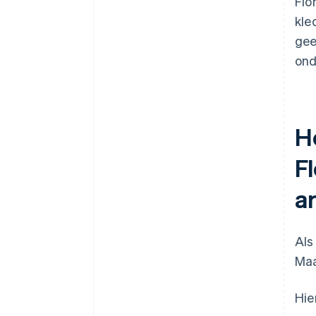
Flo
kle
gee
ond
H
F
ar
Als
Maa
Hie