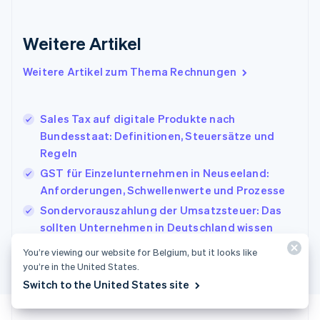
Gibraltar
English
Griechenland
Weitere Artikel
English
Indien
Weitere Artikel zum Thema Rechnungen
English
Irland
English
Sales Tax auf digitale Produkte nach
Italien
Bundesstaat: Definitionen, Steuersätze und
Italiano
English
Japan
Regeln
日本語
English
GST für Einzelunternehmen in Neuseeland:
Kanada
Anforderungen, Schwellenwerte und Prozesse
English
Français
Kroatien
Sondervorauszahlung der Umsatzsteuer: Das
English
Italiano
sollten Unternehmen in Deutschland wissen
Lettland
English
You’re viewing our website for Belgium, but it looks like
Liechtenstein
you’re in the United States.
Deutsch
English
Switch to the United States site
Litauen
English