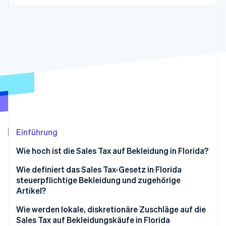
Betrugsprävention
Ecosystem
Atlas
Start-up-Gründung
Partner
Stripe App-Marktplatz
Climate
CO₂-Entnahme
Identity
Online-Identitätsprüfung
Einführung
Stripe-Sessions 2026
Erfahren Sie, wie Stripe Lösungen für die Wirts
Wie hoch ist die Sales Tax auf Bekleidung in Florida?
Jetzt ansehen
Wie definiert das Sales Tax-Gesetz in Florida
steuerpflichtige Bekleidung und zugehörige
Artikel?
Wie werden lokale, diskretionäre Zuschläge auf die
Sales Tax auf Bekleidungskäufe in Florida