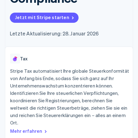
Data Pipeline
Geldmanagement
Marktplatz auf
Zugriff auf mehr als
Datensynchronisierung
Produkt-Roadmap
Plattformen
Grundlagen der
125
Stripe Sessions
SaaS
Abonnementverwaltung
Jetzt mit Stripe starten
Terminal
Karriere
Zahlungen vor Ort
Newsroom
So setzen Sie
Authorization
Stripe Press
nutzungsbasierte
Letzte Aktualisierung: 28. Januar 2026
Boost
Abrechnung um
Nach Branche
Optimierung der
Stablecoin-gestützte
Autorisierungsraten
Karten ausgeben: So
Link
KI-Unternehmen
Kontakt
geht´s
Beschleunigter
Tax
Creator Economy
Bereitstellung und
Bezahlvorgang
Gaming
Verwaltung von
Sales-Team
Financial
Bewirtung, Reisen und
Stripe Tax automatisiert Ihre globale Steuerkonformität
Diensten mit Agenten
kontaktieren
Connections
Freizeit
Partner werden
von Anfang bis Ende, sodass Sie sich ganz auf Ihr
Verbundene
Versicherungen
Unternehmenswachstum konzentrieren können.
Medien und
Finanzdaten
Unterhaltung
Identifizieren Sie Ihre steuerlichen Verpflichtungen,
Ressourcen
Gemeinnützige
koordinieren Sie Registrierungen, berechnen Sie
Organisationen
weltweit die richtigen Steuerbeträge, ziehen Sie sie ein
Fachdienstleistungen
App-Integrationen
Mehr
Öffentlicher Sektor
Code-Beispiele
und reichen Sie Steuererklärungen ein – alles an einem
Product roadmap
Einzelhandel
Entwickler-Blog
Ort.
Ausblick
API-Status
Mehr erfahren
Radar