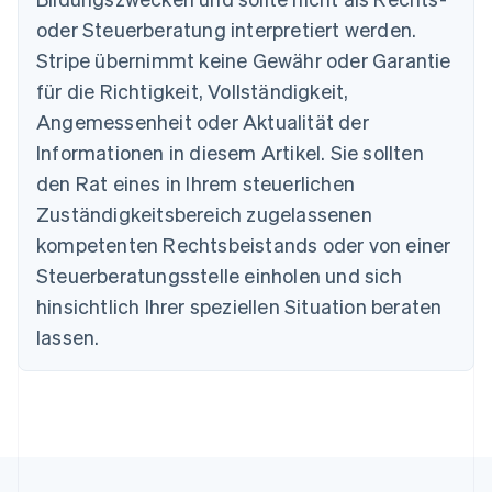
oder Steuerberatung interpretiert werden.
Australien
Stripe übernimmt keine Gewähr oder Garantie
English
für die Richtigkeit, Vollständigkeit,
Belgien
Angemessenheit oder Aktualität der
Nederlands
Français
Deutsch
English
Brasilien
Informationen in diesem Artikel. Sie sollten
Português
English
den Rat eines in Ihrem steuerlichen
Bulgarien
Zuständigkeitsbereich zugelassenen
English
Dänemark
kompetenten Rechtsbeistands oder von einer
English
Steuerberatungsstelle einholen und sich
Deutschland
Deutsch
English
hinsichtlich Ihrer speziellen Situation beraten
Estland
lassen.
English
Festlandchina
简体中文
English
Finnland
English
Svenska
Frankreich
Français
English