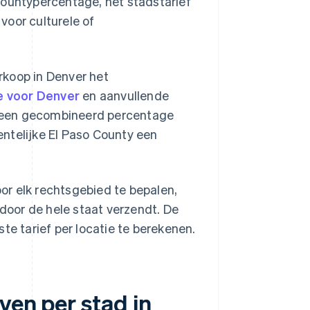
countypercentage, het stadstarief
 voor culturele of
rkoop in Denver het
e voor Denver
en aanvullende
op een gecombineerd percentage
ntelijke El Paso County een
or elk rechtsgebied te bepalen,
 door de hele staat verzendt. De
ste tarief per locatie te berekenen.
ven per stad in