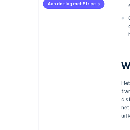
Aan de slag met Stripe
W
He
tra
dis
het
uit