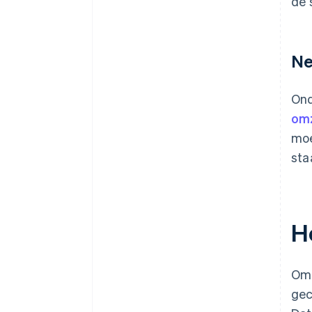
de 
Ne
Ond
omz
moe
sta
H
Om 
gec