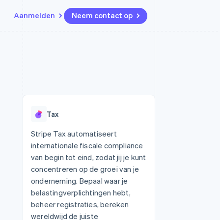
Aanmelden
Neem contact op
Bronnen
Ecosysteem
Contact
marktplaatsen
Meer
App-integraties
Partners
Neem contact op
Product roadmap
Voorbeelden van code
Stripe App Marketplace
Partner worden
Ontdek wat er in het verschiet
or platforms
Developerblog
ligt
r platforms
API-status
financiële
Radar
Tax
Fraudepreventie
tuele kaarten
Atlas
ing
Stripe Tax automatiseert
Oprichting van een start-up
internationale fiscale compliance
Climate
van begin tot eind, zodat jij je kunt
CO₂-verwijdering
concentreren op de groei van je
Identity
onderneming. Bepaal waar je
Online identiteitsverificatie
belastingverplichtingen hebt,
beheer registraties, bereken
wereldwijd de juiste