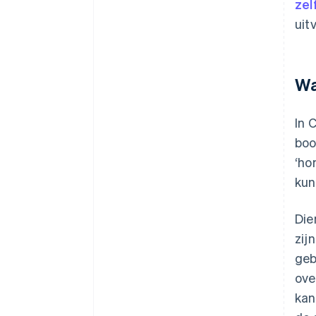
zel
uit
Wa
In 
boo
‘ho
kun
Die
zij
geb
ove
kan