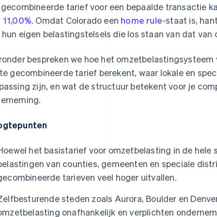
 gecombineerde tarief voor een bepaalde transactie k
 11,00%
. Omdat Colorado een
home rule
-staat is, ha
 hun eigen belastingstelsels die los staan van dat van 
ronder bespreken we hoe het omzetbelastingsysteem v
ste gecombineerde tarief berekent, waar lokale en spec
passing zijn, en wat de structuur betekent voor je com
erneming.
ogtepunten
Hoewel het basistarief voor omzetbelasting in de hele 
belastingen van counties, gemeenten en speciale distr
gecombineerde tarieven veel hoger uitvallen.
Zelfbesturende steden zoals Aurora, Boulder en Denve
omzetbelasting onafhankelijk en verplichten ondernemin