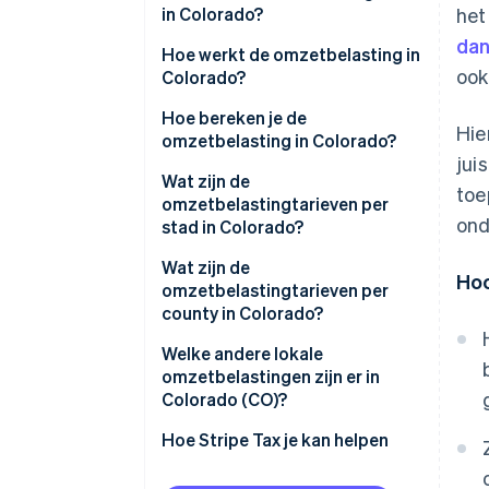
in Colorado?
het
dan
Hoe werkt de omzetbelasting in
ook
Colorado?
Wie int de belastingen
Hoe bereken je de
Hie
omzetbelasting in Colorado?
Wat is belastbaar?
jui
Wat zijn de
toe
Nexus-drempels
omzetbelastingtarieven per
ond
stad in Colorado?
Wat zijn de
Ho
omzetbelastingtarieven per
county in Colorado?
Welke andere lokale
omzetbelastingen zijn er in
Colorado (CO)?
Omzetbelasting in Colorado in
Hoe Stripe Tax je kan helpen
2026