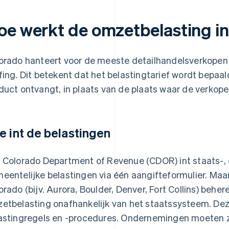
oe werkt de omzetbelasting i
orado hanteert voor de meeste detailhandelsverkope
fing. Dit betekent dat het belastingtarief wordt bepaa
duct ontvangt, in plaats van de plaats waar de verkope
e int de belastingen
 Colorado Department of Revenue (CDOR) int staats-
eentelijke belastingen via één aangifteformulier. Maar
orado (bijv. Aurora, Boulder, Denver, Fort Collins) behe
etbelasting onafhankelijk van het staatssysteem. De
astingregels en -procedures. Ondernemingen moeten zi