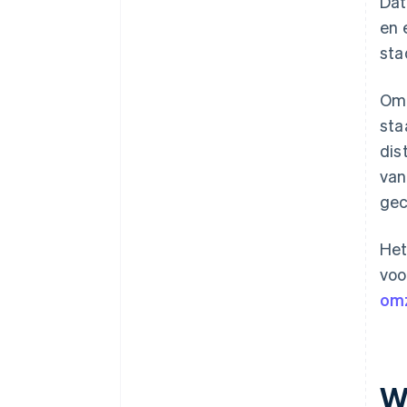
Dat
en 
sta
Om 
sta
dis
van
gec
Het
voo
omz
W