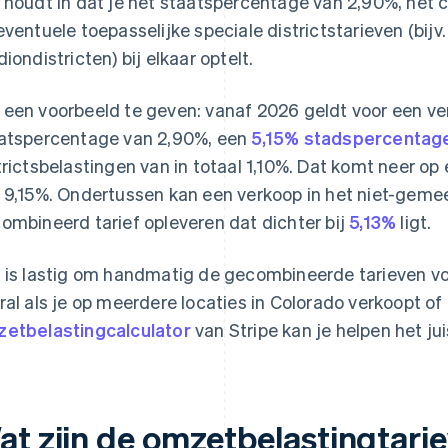
 houdt in dat je het staatspercentage van 2,90%, het 
eventuele toepasselijke speciale districtstarieven (bijv.
diondistricten) bij elkaar optelt.
een voorbeeld te geven: vanaf 2026 geldt voor een ve
atspercentage van 2,90%, een
5,15% stadspercentag
trictsbelastingen van in totaal 1,10%. Dat komt neer 
 9,15%. Ondertussen kan een verkoop in het niet-gemee
ombineerd tarief opleveren dat dichter bij
5,13%
ligt.
 is lastig om handmatig de gecombineerde tarieven vo
ral als je op meerdere locaties in Colorado verkoopt of
etbelastingcalculator
van Stripe kan je helpen het jui
at zijn de omzetbelastingtarie