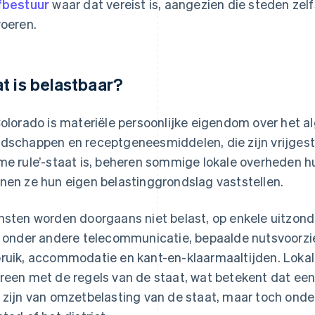
fbestuur
waar dat vereist is, aangezien die steden zel
voeren.
t is belastbaar?
Colorado is materiële persoonlijke eigendom over het
dschappen en receptgeneesmiddelen, die zijn vrijges
me rule’-staat is, beheren sommige lokale overheden 
nen ze hun eigen belastinggrondslag vaststellen.
nsten worden doorgaans niet belast, op enkele uitzond
n onder andere telecommunicatie, bepaalde nutsvoorz
ruik, accommodatie en kant-en-klaarmaaltijden. Lokale 
reen met de regels van de staat, wat betekent dat een 
 zijn van omzetbelasting van de staat, maar toch onde