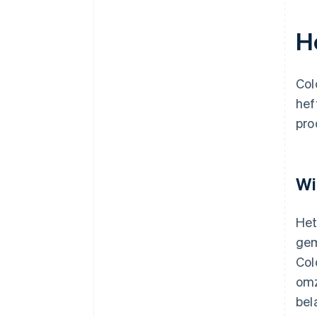
H
Col
hef
pro
Wi
Het
gem
Col
omz
bel