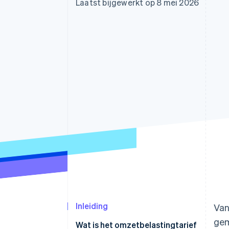
Laatst bijgewerkt op 8 mei 2026
Link
Versneld afrekenen
Financial Connections
Data gekoppelde rekeningen
Inleiding
Van
gem
Wat is het omzetbelastingtarief