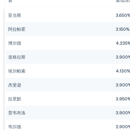
县
最低综合
亚当斯
3.650
阿拉帕霍
3.150%
博尔德
4.235
道格拉斯
3.900
埃尔帕索
4.130
杰斐逊
3.900
拉里默
3.950
普韦布洛
3.900
韦尔德
2.900