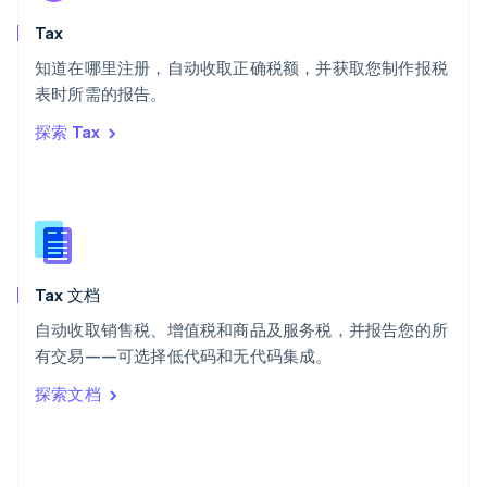
English
斯洛文尼亚
Tax
English
Italiano
知道在哪里注册，自动收取正确税额，并获取您制作报税
泰国
ไทย
English
表时所需的报告。
希腊
探索 Tax
English
西班牙
Español
English
新加坡
English
简体中文
新西兰
English
Tax 文档
匈牙利
English
自动收取销售税、增值税和商品及服务税，并报告您的所
意大利
有交易——可选择低代码和无代码集成。
Italiano
English
印度
探索文档
English
英国
English
直布罗陀