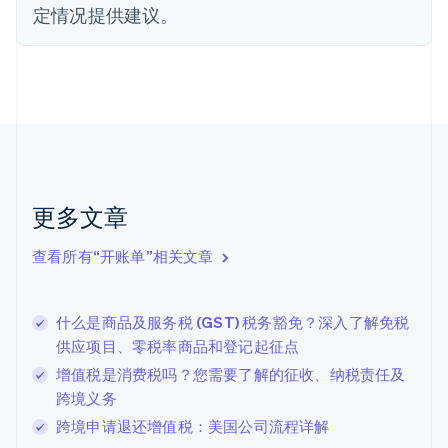
Deutsch
English
定情况提供建议。
法国
Français
English
芬兰
English
Svenska
荷兰
Nederlands
English
加拿大
English
Français
捷克
更多文章
English
克罗地亚
English
Italiano
查看所有“开账单”相关文章
拉脱维亚
English
立陶宛
什么是商品及服务税 (GST) 税务豁免？深入了解免税
English
供应项目、零税率商品和登记起征点
列支敦士登
Deutsch
English
增值税是消费税吗？您需要了解的征收、纳税责任及
卢森堡
跨境义务
Français
Deutsch
English
跨境申请退还增值税：美国公司流程详解
罗马尼亚