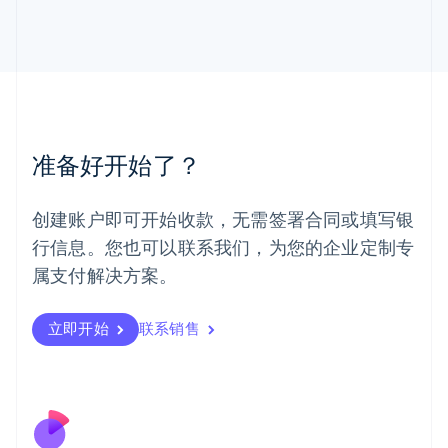
English
马尔他
English
马来西亚
English
简体中文
美国
English
Español
简体中文
墨西哥
准备好开始了？
Español
English
挪威
English
创建账户即可开始收款，无需签署合同或填写银
葡萄牙
行信息。您也可以联系我们，为您的企业定制专
Português
English
日本
属支付解决方案。
日本語
English
瑞典
立即开始
联系销售
Svenska
English
瑞士
Deutsch
Français
Italiano
English
塞浦路斯
English
斯洛伐克