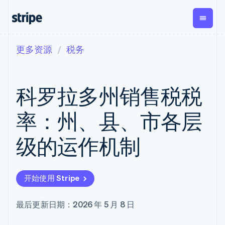
更多资源
税务
按企业阶段
文档
学习
支付
营收
资金管
平台
理
易市
大型企业
Stripe 文档
博客
Payments
Billing
初创企业
API 参考文档
客户案例
科罗拉多州销售税税
在线支付
经常性收入
Global
Conn
库与 SDK
指南
Managed
Metronome
Payouts
Stripe Apps
Payments
按用量计费
平台
率：州、县、市各层
备案商家解决
Subscriptions
向第三
按应用场景
方案
方打款
支持
订阅管理
Payment links
Crypto
级的运作机制
指南
智能体商务
Invoicing
钱包、
加密货币
获取支持
无代码支付
一次性或定期
稳定币
电子商务
接受线上付款
托管支持方案
Checkout
账单
发行和
嵌入式金融
实施预置结账流程
专业服务
预构建支付界
Tax
发卡基
开始使用 Stripe
财务自动化
构建平台或交易市场
面
销售税和增值
础设施
全球化企业
管理订阅
Elements
税自动化
应用内支付
提供按用量计费
灵活的 UI 组件
Revenue
最后更新日期：2026 年 5 月 8 日
交易市场
发行稳定币支持的支付卡
Payment
Recognition
公司
资金管理
通过智能体配置和管理服
methods
会计自动化
平台
务