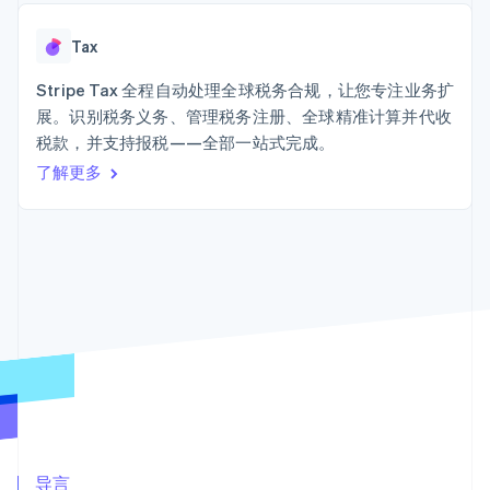
接入 125+ 种支
Stripe Sigma
产品路线图
SaaS
付方式
自定义报告
Sessions 年度大会
Terminal
Data Pipeline
Tax
招聘
线下支付
数据同步
资讯中心
Authorization
资源
Stripe Tax 全程自动处理全球税务合规，让您专注业务扩
Stripe Press
Boost
按行业
展。识别税务义务、管理税务注册、全球精准计算并代收
支付成功率优
应用集成
税款，并支持报税——全部一站式完成。
化
AI 企业
代码示例
Link
创作者经济
开发者博客
了解更多
联系
加速结账
游戏
API 状态
酒店、旅游与休闲
联系销售
保险
成为合作伙伴
媒体与娱乐
非营利组织
更多
专业服务
Product roadmap
公共部门
了解未来规划
零售
Radar
欺诈防范
Atlas
生态系统
初创企业注册
合作伙伴
Climate
Stripe App Marketplace
碳移除
导言