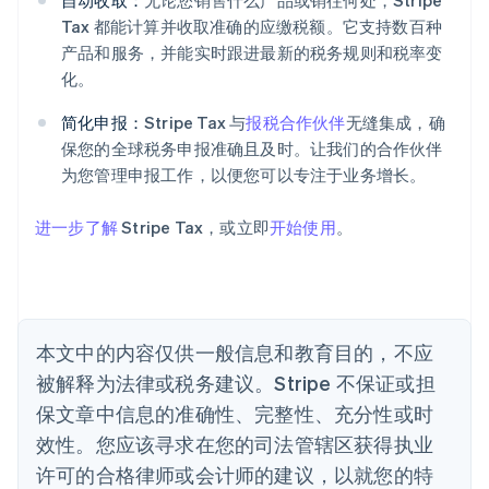
自动收取：
无论您销售什么产品或销往何处，Stripe
Tax 都能计算并收取准确的应缴税额。它支持数百种
阿联酋
产品和服务，并能实时跟进最新的税务规则和税率变
English
爱尔兰
化。
English
爱沙尼亚
简化申报：
Stripe Tax 与
报税合作伙伴
无缝集成，确
English
保您的全球税务申报准确且及时。让我们的合作伙伴
奥地利
为您管理申报工作，以便您可以专注于业务增长。
Deutsch
English
澳大利亚
进一步了解
Stripe Tax，或立即
开始使用
。
English
巴西
Português
English
保加利亚
English
比利时
本文中的内容仅供一般信息和教育目的，不应
Nederlands
Français
Deutsch
English
被解释为法律或税务建议。Stripe 不保证或担
波兰
English
保文章中信息的准确性、完整性、充分性或时
丹麦
效性。您应该寻求在您的司法管辖区获得执业
English
德国
许可的合格律师或会计师的建议，以就您的特