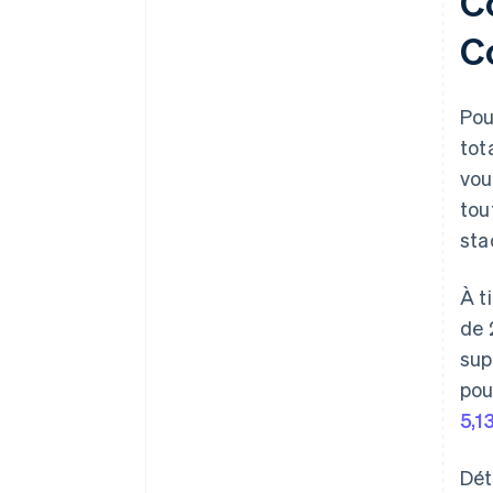
C
C
Pou
tot
vou
tou
sta
À t
de 
sup
pou
5,1
Dét