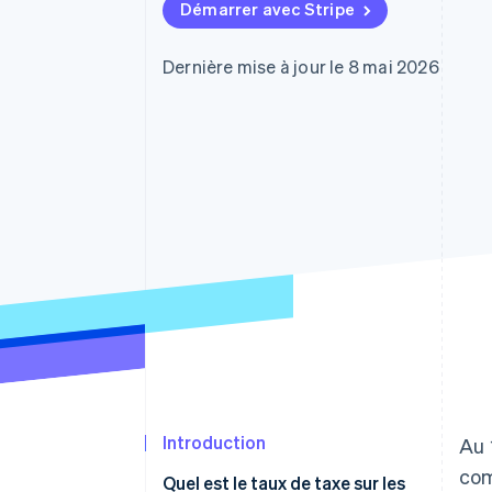
Authorization Boost
Démarrer avec Stripe
Acceptation optimisée
Link
Paiements accélérés
Dernière mise à jour le 8 mai 2026
Financial Connections
Comptes financiers associés
Introduction
Au 
com
Quel est le taux de taxe sur les