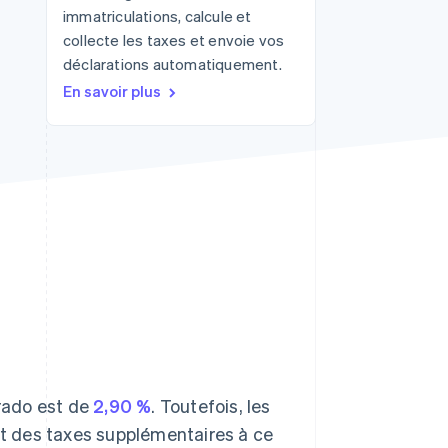
immatriculations, calcule et
collecte les taxes et envoie vos
déclarations automatiquement.
Stripe Sessions 2026
En savoir plus
Découvrez comment
Stripe construit
l’infrastructure
économique de l’IA.
Regarder la vidéo
orado est de
2,90 %
. Toutefois, les
ent des taxes supplémentaires à ce