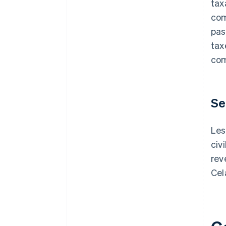
tax
com
pas
tax
com
Se
Les
civ
rev
Cel