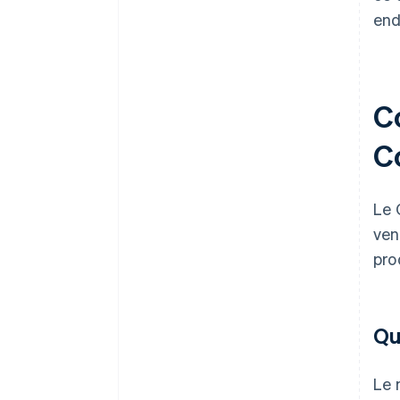
end
C
C
Le 
ven
pro
Qu
Le 