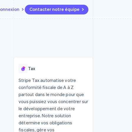
onnexion
Contacter notre équipe
Ressources
Écosystème
Contact
t marketplaces
Plus
Intégrations d'applications
Partenaires
Contacter notre équipe
Product roadmap
elle
Exemples de code
Stripe App Marketplace
Devenir partenaire
Découvrez les prochaines
r les
Blog des développeurs
évolutions
rs
État de l'API
 platforms
Radar
ciers intégrés
Tax
Prévention de la fraude
ratif
es et virtuelles
Atlas
Stripe Tax automatise votre
Constitution de start-up
conformité fiscale de A à Z
Climate
partout dans le monde pour que
Élimination du carbone
vous puissiez vous concentrer sur
Identity
le développement de votre
Vérification de l'identité
entreprise. Notre solution
détermine vos obligations
fiscales, gère vos