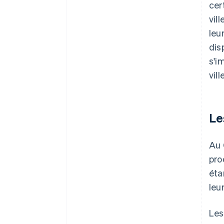
cer
vil
leu
dis
s'i
vil
Le
Au 
pro
éta
leu
Les