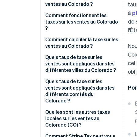
ventes au Colorado ?
tau
à
p
Comment fonctionnent les
de 
taxes sur les ventes au Colorado
?
l'Ét
Qui collecte les taxes
Comment calculer la taxe sur les
Nou
ventes au Colorado ?
Les éléments taxables
Col
Quels taux de taxe sur les
Seuils de lien fiscal
cel
ventes sont appliqués dans les
différentes villes du Colorado ?
obl
Quels taux de taxe sur les
Poi
ventes sont appliqués dans les
différents comtés du
Colorado ?
Quelles sont les autres taxes
locales sur les ventes au
Colorado (CO) ?
Fourchette de taxe sur les
Comment Stripe Tax peut vous