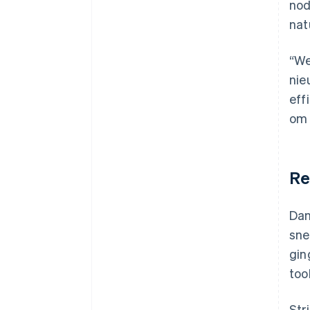
nod
nat
“We
nie
eff
om 
Re
Dan
sne
gin
too
Str