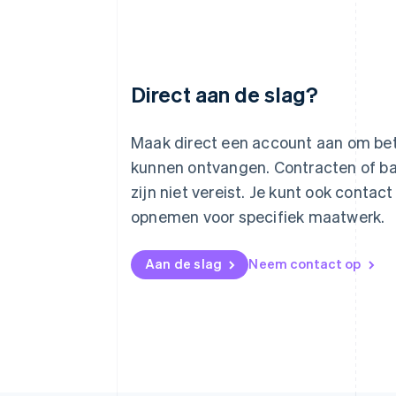
Direct aan de slag?
Australië
English
België
Maak direct een account aan om bet
Nederlands
Français
Deutsch
English
kunnen ontvangen. Contracten of 
Brazilië
Português
English
zijn niet vereist. Je kunt ook contac
Bulgarije
opnemen voor specifiek maatwerk.
English
Canada
English
Français
Aan de slag
Neem contact op
Cyprus
English
Denemarken
English
Duitsland
Deutsch
English
Estland
English