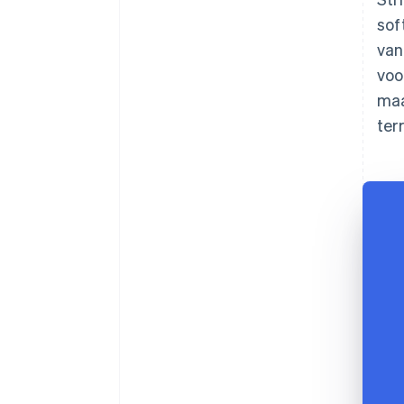
sof
van
voo
maa
ter