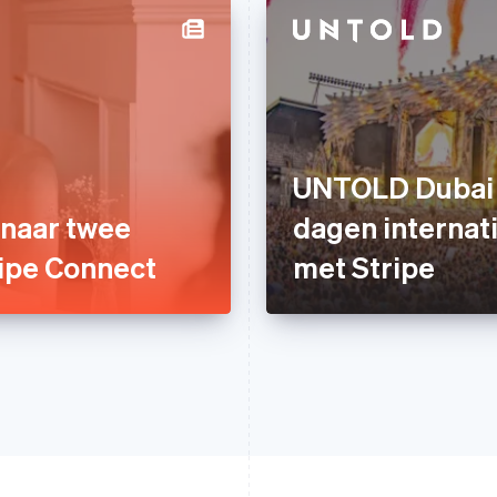
UNTOLD Dubai s
 naar twee
dagen internat
ipe Connect
met Stripe