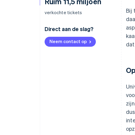
Ruim 11,5 miljoen
Bij
verkochte tickets
daa
asp
Direct aan de slag?
kaa
Neem contact op
dat
Op
Uni
voo
zij
dus
int
opz