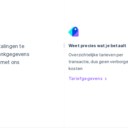
Griekenland
Maleisië
English
English
简体中文
Hongarije
Malta
alingen te
Weet precies wat je betaalt
English
English
bankgegevens
Hongkong SAR, China
Mexico
Overzichtelijke tarieven per
English
简体中文
Español
English
t met ons
transactie, dus geen verborg
Ierland
Nederland
kosten
English
Nederlands
English
India
Nieuw-Zeeland
Tariefgegevens
English
English
Italië
Noorwegen
Italiano
English
English
Japan
Oostenrijk
日本語
English
Deutsch
English
Kroatië
Polen
English
Italiano
English
Letland
Portugal
English
Português
English