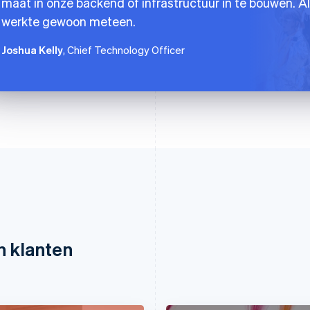
maat in onze backend of infrastructuur in te bouwen. Al
werkte gewoon meteen.
Joshua Kelly
, Chief Technology Officer
n klanten