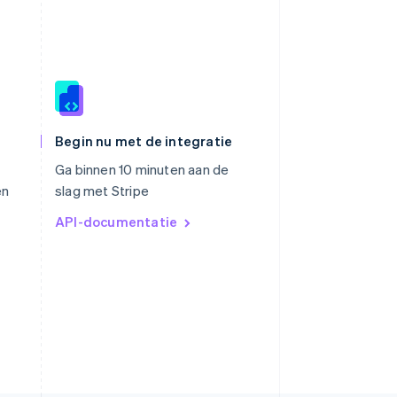
Slowakije
English
Spanje
Begin nu met de integratie
Español
English
Thailand
Ga binnen 10 minuten aan de
ไทย
English
en
slag met Stripe
Tsjechië
API-documentatie
English
Vasteland van China
简体中文
English
Verenigd Koninkrijk
English
Verenigde Arabische Emiraten
English
Verenigde Staten
English
Español
简体中文
Zweden
Svenska
English