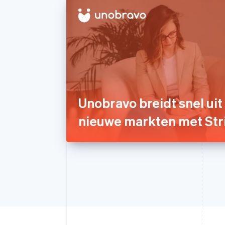
Unobravo breidt snel uit
nieuwe markten met Str