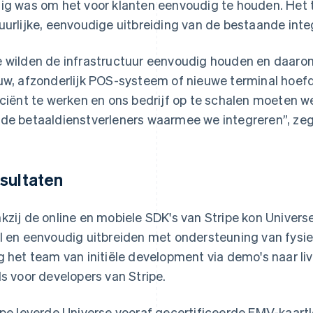
ig was om het voor klanten eenvoudig te houden. Het t
uurlijke, eenvoudige uitbreiding van de bestaande inte
 wilden de infrastructuur eenvoudig houden en daaro
uw, afzonderlijk POS-systeem of nieuwe terminal hoef
iciënt te werken en ons bedrijf op te schalen moeten we
de betaaldienstverleners waarmee we integreren”, zegt
sultaten
kzij de online en mobiele SDK's van Stripe kon Univers
l en eenvoudig uitbreiden met ondersteuning van fysie
g het team van initiële development via demo's naar li
ls voor developers van Stripe.
ipe leverde Universe vooraf gecertificeerde EMV-kaart