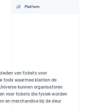
Platform
Stripe Sessions 2026
Ontdek hoe Stripe de
economische
infrastructuur voor AI
bouwt.
Nu bekijken
bieden van tickets voor
ke tools waarmee klanten de
Universe kunnen organisatoren
n voor tickets die fysiek worden
gen en merchandise bij de deur