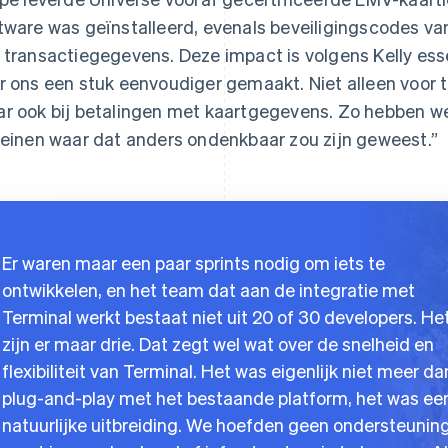
tware was geïnstalleerd, evenals beveiligingscodes va
 transactiegegevens. Deze impact is volgens Kelly esse
r ons een stuk eenvoudiger gemaakt. Niet alleen voor 
r ook bij betalingen met kaartgegevens. Zo hebben we
reinen waar dat anders ondenkbaar zou zijn geweest.”
Er waren maar een paar sprints nodig om iets te
ontwikkelen, en het team dat aan de integratie met
Terminal werkt bestaat niet uit 20 of 30 developers. He
zijn er maar drie. Dat zegt wel wat over de snelheid en
flexibiliteit van Terminal. Het was eigenlijk niet meer da
plug-and-play met het bestaande platform, het was ee
natuurlijke uitbreiding. We hoefden geen ondersteunin