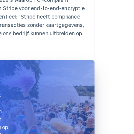
n Stripe voor end-to-end-encryptie
ntieel: “Stripe heeft compliance
transacties zonder kaartgegevens,
 ons bedrijf kunnen uitbreiden op
t
n
n
g op