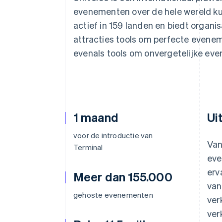
Link
evenementen over de hele wereld ku
Versneld afrekenen
actief in 159 landen en biedt organ
Financial Connections
Data gekoppelde rekeningen
attracties tools om perfecte evene
evenals tools om onvergetelijke ev
1 maand
Ui
voor de introductie van
Van
Terminal
eve
erv
Meer dan 155.000
van
gehoste evenementen
ver
ver