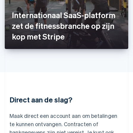
Japan
日本語
English
Kroatië
Internationaal SaaS-platform
English
Italiano
zet de fitnessbranche op zijn
Letland
English
kop met Stripe
Liechtenstein
Deutsch
English
Litouwen
English
Luxemburg
Français
Deutsch
English
Maleisië
English
简体中文
Malta
English
Direct aan de slag?
Mexico
Español
English
Nederland
Maak direct een account aan om betalingen
Nederlands
English
Nieuw-Zeeland
te kunnen ontvangen. Contracten of
English
bankgegevens zijn niet vereist. Je kunt ook