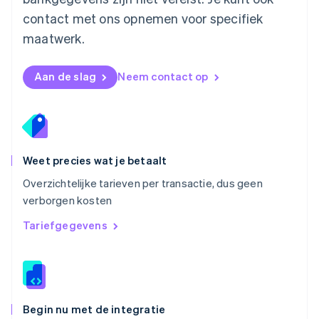
Noorwegen
contact met ons opnemen voor specifiek
English
Oostenrijk
maatwerk.
Deutsch
English
Polen
English
Aan de slag
Neem contact op
Portugal
Português
English
Roemenië
English
Singapore
English
简体中文
Weet precies wat je betaalt
Slovenië
Overzichtelijke tarieven per transactie, dus geen
English
Italiano
verborgen kosten
Slowakije
English
Tariefgegevens
Spanje
Español
English
Thailand
ไทย
English
Tsjechië
English
Begin nu met de integratie