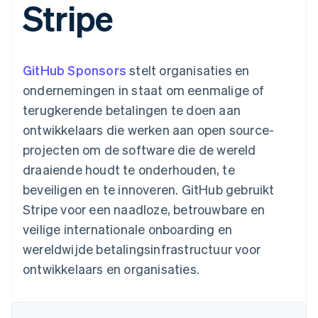
Stripe
Toegang tot meer
Data Pipeline
Bedrijf
Marktplaatsen
Gegevenssynchronisatie
dan 125
Geldbeheer
Facturatie naar gebruik
Terminal
Productroadmap
Platforms
bieden
Fysieke betalingen
Jaarlijks congres
SaaS
Betaalkaarten uitgeven
Authorization
Sessions
die door stablecoins
GitHub Sponsors
stelt organisaties en
Boost
Vacatures
worden gedekt
Optimaliseer de
Stripe Newsroom
Diensten voorzien en
ondernemingen in staat om eenmalige of
acceptatie
Stripe Press
beheren met agents
Per branche
terugkerende betalingen te doen aan
Link
Versneld afrekenen
ontwikkelaars die werken aan open source-
Financial
AI-bedrijven
projecten om de software die de wereld
Connections
Creator economy
Contact
Bronnen
Data gekoppelde
Gaming
draaiende houdt te onderhouden, te
rekeningen
Horeca, reizen en vrije
Neem contact op
tijd
App-integraties
beveiligen en te innoveren. GitHub gebruikt
Partner worden
Verzekering
Voorbeelden van code
Stripe voor een naadloze, betrouwbare en
Media en entertainment
Developerblog
API-status
veilige internationale onboarding en
Meer
Non-profitorganisaties
wereldwijde betalingsinfrastructuur voor
Product roadmap
Ontdek wat er in het verschiet ligt
Professionele
ontwikkelaars en organisaties.
dienstverlening
Radar
Publieke sector
Fraudepreventie
Detailhandel
Atlas