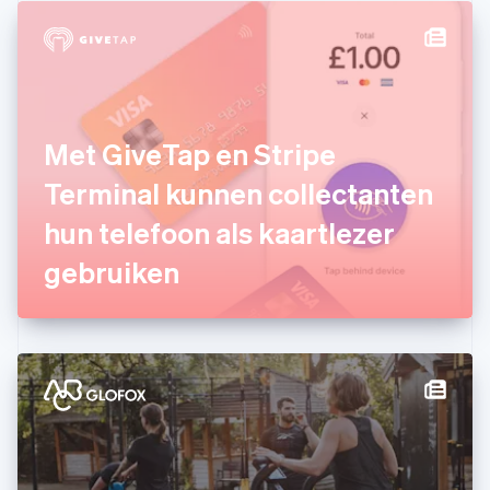
Duitsland
Deutsch
English
Estland
English
Finland
English
Svenska
Frankrijk
Met GiveTap en Stripe
Français
English
Gibraltar
Terminal kunnen collectanten
English
hun telefoon als kaartlezer
Griekenland
English
gebruiken
Hongarije
English
Hongkong SAR, China
English
简体中文
Ierland
English
India
English
Italië
Italiano
English