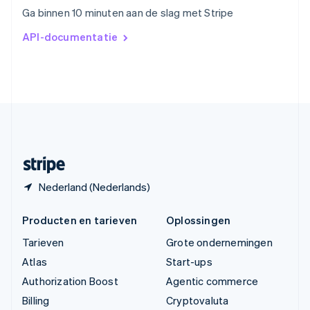
Vasteland van China
Ga binnen 10 minuten aan de slag met Stripe
简体中文
English
Verenigd Koninkrijk
API-documentatie
English
Verenigde Arabische Emiraten
English
Verenigde Staten
English
Español
简体中文
Zweden
Svenska
English
Zwitserland
Deutsch
Français
Italiano
English
Nederland (Nederlands)
Producten en tarieven
Oplossingen
Tarieven
Grote ondernemingen
Atlas
Start-ups
Authorization Boost
Agentic commerce
Billing
Cryptovaluta