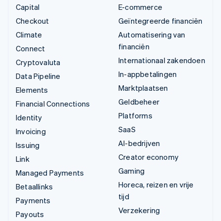
Capital
E-commerce
Checkout
Geïntegreerde financiën
Climate
Automatisering van
financiën
Connect
Internationaal zakendoen
Cryptovaluta
In-appbetalingen
Data Pipeline
Marktplaatsen
Elements
Geldbeheer
Financial Connections
Platforms
Identity
SaaS
Invoicing
AI-bedrijven
Issuing
Creator economy
Link
Gaming
Managed Payments
Horeca, reizen en vrije
Betaallinks
tijd
Payments
Verzekering
Payouts