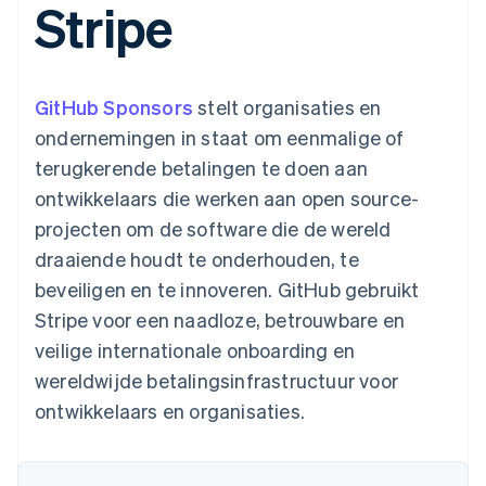
Stripe
Toegang tot meer
Data Pipeline
Bedrijf
Marktplaatsen
Gegevenssynchronisatie
dan 125
Geldbeheer
Facturatie naar gebruik
Terminal
Productroadmap
Platforms
bieden
Fysieke betalingen
Jaarlijks congres
SaaS
Betaalkaarten uitgeven
Authorization
Sessions
die door stablecoins
GitHub Sponsors
stelt organisaties en
Boost
Vacatures
worden gedekt
Optimaliseer de
Stripe Newsroom
Diensten voorzien en
ondernemingen in staat om eenmalige of
acceptatie
Stripe Press
beheren met agents
Per branche
terugkerende betalingen te doen aan
Link
Versneld afrekenen
ontwikkelaars die werken aan open source-
Financial
AI-bedrijven
projecten om de software die de wereld
Connections
Creator economy
Contact
Bronnen
Data gekoppelde
Gaming
draaiende houdt te onderhouden, te
rekeningen
Horeca, reizen en vrije
Neem contact op
tijd
App-integraties
beveiligen en te innoveren. GitHub gebruikt
Partner worden
Verzekering
Voorbeelden van code
Stripe voor een naadloze, betrouwbare en
Media en entertainment
Developerblog
API-status
veilige internationale onboarding en
Meer
Non-profitorganisaties
wereldwijde betalingsinfrastructuur voor
Product roadmap
Ontdek wat er in het verschiet ligt
Professionele
ontwikkelaars en organisaties.
dienstverlening
Radar
Publieke sector
Fraudepreventie
Detailhandel
Atlas