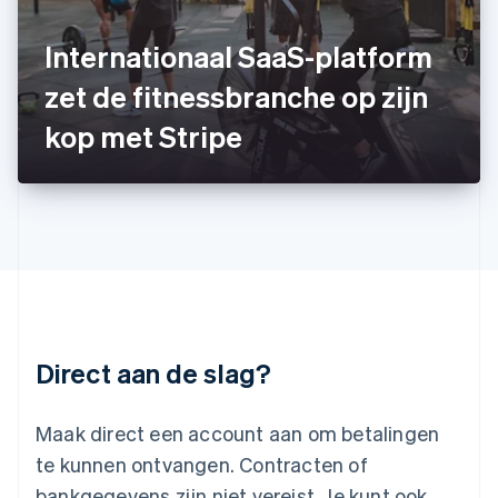
Japan
日本語
English
Kroatië
Internationaal SaaS-platform
English
Italiano
zet de fitnessbranche op zijn
Letland
English
kop met Stripe
Liechtenstein
Deutsch
English
Litouwen
English
Luxemburg
Français
Deutsch
English
Maleisië
English
简体中文
Malta
English
Direct aan de slag?
Mexico
Español
English
Nederland
Maak direct een account aan om betalingen
Nederlands
English
Nieuw-Zeeland
te kunnen ontvangen. Contracten of
English
bankgegevens zijn niet vereist. Je kunt ook