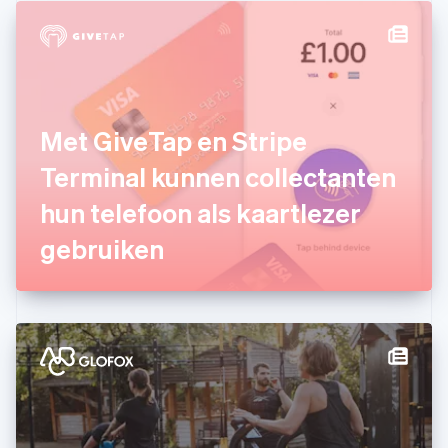
Duitsland
Deutsch
English
Estland
English
Finland
English
Svenska
Frankrijk
Met GiveTap en Stripe
Français
English
Gibraltar
Terminal kunnen collectanten
English
hun telefoon als kaartlezer
Griekenland
English
gebruiken
Hongarije
English
Hongkong SAR, China
English
简体中文
Ierland
English
India
English
Italië
Italiano
English