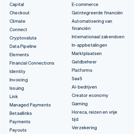
Capital
E-commerce
Checkout
Geïntegreerde financiën
Climate
Automatisering van
financiën
Connect
Internationaal zakendoen
Cryptovaluta
In-appbetalingen
Data Pipeline
Marktplaatsen
Elements
Geldbeheer
Financial Connections
Platforms
Identity
SaaS
Invoicing
AI-bedrijven
Issuing
Creator economy
Link
Gaming
Managed Payments
Horeca, reizen en vrije
Betaallinks
tijd
Payments
Verzekering
Payouts