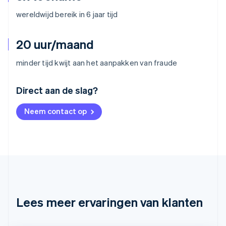
wereldwijd bereik in 6 jaar tijd
20 uur/maand
minder tijd kwijt aan het aanpakken van fraude
Australië
Direct aan de slag?
English
België
Neem contact op
Nederlands
Français
Deutsch
English
Brazilië
Português
English
Bulgarije
English
Canada
English
Français
Cyprus
English
Lees meer ervaringen van klanten
Denemarken
English