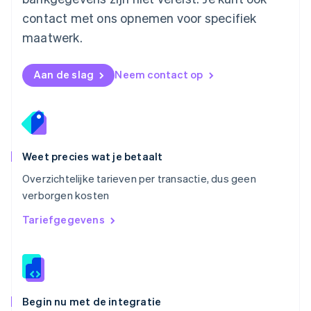
Noorwegen
contact met ons opnemen voor specifiek
English
Oostenrijk
maatwerk.
Deutsch
English
Polen
English
Aan de slag
Neem contact op
Portugal
Português
English
Roemenië
English
Singapore
English
简体中文
Weet precies wat je betaalt
Slovenië
Overzichtelijke tarieven per transactie, dus geen
English
Italiano
verborgen kosten
Slowakije
English
Tariefgegevens
Spanje
Español
English
Thailand
ไทย
English
Tsjechië
English
Begin nu met de integratie