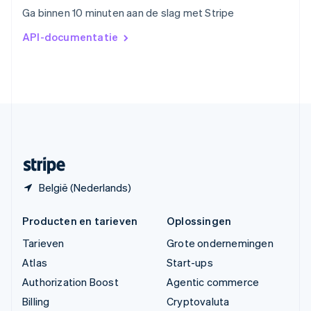
Vasteland van China
Ga binnen 10 minuten aan de slag met Stripe
简体中文
English
Verenigd Koninkrijk
API-documentatie
English
Verenigde Arabische Emiraten
English
Verenigde Staten
English
Español
简体中文
Zweden
Svenska
English
Zwitserland
Deutsch
Français
Italiano
English
België (Nederlands)
Producten en tarieven
Oplossingen
Tarieven
Grote ondernemingen
Atlas
Start-ups
Authorization Boost
Agentic commerce
Billing
Cryptovaluta