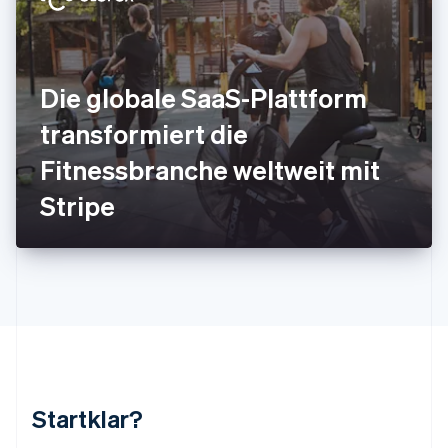
English
Français
Kroatien
English
Italiano
Lettland
English
Die globale SaaS-Plattform
Liechtenstein
Deutsch
English
transformiert die
Litauen
Fitnessbranche weltweit mit
English
Luxemburg
Stripe
Français
Deutsch
English
Malaysia
English
简体中文
Malta
English
Mexiko
Español
English
Neuseeland
English
Niederlande
Nederlands
English
Startklar?
Norwegen