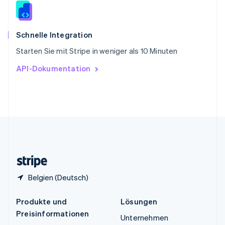
Spanien
Español
English
Thailand
ไทย
English
Schnelle Integration
Tschechische Republik
Starten Sie mit Stripe in weniger als 10 Minuten
English
Ungarn
API-Dokumentation
English
Vereinigte Arabische Emirate
English
Vereinigte Staaten
English
Español
简体中文
Vereinigtes Königreich
English
Zypern
English
Belgien (Deutsch)
Produkte und
Lösungen
Preisinformationen
Unternehmen