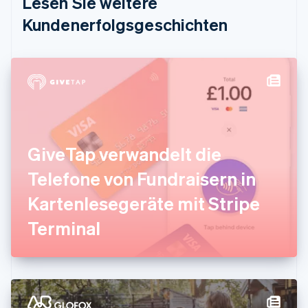
Lesen Sie weitere
Deutsch
English
Estland
Kundenerfolgsgeschichten
English
Festlandchina
简体中文
English
Finnland
English
Svenska
Frankreich
Français
English
Gibraltar
English
GiveTap verwandelt die
Griechenland
English
Telefone von Fundraisern in
Indien
Kartenlesegeräte mit Stripe
English
Irland
Terminal
English
Italien
Italiano
English
Japan
日本語
English
Kanada