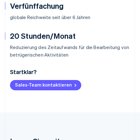
Verfünffachung
globale Reichweite seit über 6 Jahren
20 Stunden/Monat
Reduzierung des Zeitaufwands für die Bearbeitung von
betrügerischen Aktivitäten
Startklar?
Australien
English
Belgien
Sales-Team kontaktieren
Nederlands
Français
Deutsch
English
Brasilien
Português
English
Bulgarien
English
Dänemark
English
Deutschland