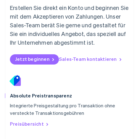
English
Österreich
Erstellen Sie direkt ein Konto und beginnen Sie
Deutsch
English
mit dem Akzeptieren von Zahlungen. Unser
Polen
Sales-Team berät Sie gerne und gestaltet für
English
Portugal
Sie ein individuelles Angebot, das speziell auf
Português
English
Ihr Unternehmen abgestimmt ist.
Rumänien
English
Schweden
Jetzt beginnen
Sales-Team kontaktieren
Svenska
English
Schweiz
Deutsch
Français
Italiano
English
Singapur
English
简体中文
Slowakei
Absolute Preistransparenz
English
Integrierte Preisgestaltung pro Transaktion ohne
Slowenien
versteckte Transaktionsgebühren
English
Italiano
Sonderverwaltungsregion Hongkong,
Preisübersicht
China
English
简体中文