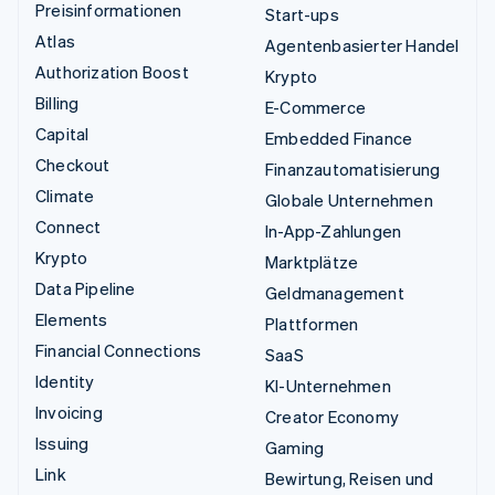
Preisinformationen
Start-ups
Atlas
Agentenbasierter Handel
Authorization Boost
Krypto
Billing
E-Commerce
Capital
Embedded Finance
Checkout
Finanzautomatisierung
Climate
Globale Unternehmen
Connect
In-App-Zahlungen
Krypto
Marktplätze
Data Pipeline
Geldmanagement
Elements
Plattformen
Financial Connections
SaaS
Identity
KI-Unternehmen
Invoicing
Creator Economy
Issuing
Gaming
Link
Bewirtung, Reisen und