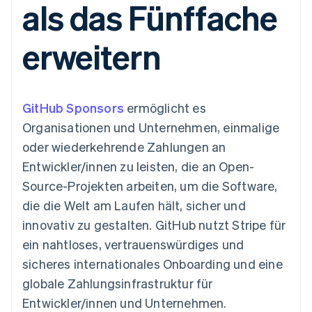
als das Fünffache
Data Pipeline
Geldmanagement
Marktplatz auf
Zugriff auf mehr als
Datensynchronisierung
Produkt-Roadmap
Plattformen
Grundlagen der
125
Stripe Sessions
SaaS
Abonnementverwaltung
erweitern
Terminal
Karriere
Zahlungen vor Ort
Newsroom
So setzen Sie
Authorization
Stripe Press
nutzungsbasierte
Boost
Abrechnung um
Nach Branche
Optimierung der
Stablecoin-gestützte
GitHub Sponsors
Autorisierungsraten
ermöglicht es
Karten ausgeben: So
Link
KI-Unternehmen
Kontakt
geht´s
Organisationen und Unternehmen, einmalige
Beschleunigter
Creator Economy
Bereitstellung und
oder wiederkehrende Zahlungen an
Bezahlvorgang
Gaming
Verwaltung von
Sales-Team
Financial
Bewirtung, Reisen und
Diensten mit Agenten
kontaktieren
Entwickler/innen zu leisten, die an Open-
Connections
Freizeit
Partner werden
Verbundene
Versicherungen
Source-Projekten arbeiten, um die Software,
Medien und
Finanzdaten
die die Welt am Laufen hält, sicher und
Unterhaltung
Ressourcen
Gemeinnützige
innovativ zu gestalten. GitHub nutzt Stripe für
Organisationen
ein nahtloses, vertrauenswürdiges und
Fachdienstleistungen
App-Integrationen
Mehr
Öffentlicher Sektor
Code-Beispiele
sicheres internationales Onboarding und eine
Product roadmap
Einzelhandel
Entwickler-Blog
globale Zahlungsinfrastruktur für
Ausblick
API-Status
Entwickler/innen und Unternehmen.
Radar