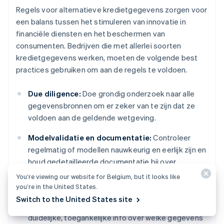
Regels voor alternatieve kredietgegevens zorgen voor
een balans tussen het stimuleren van innovatie in
financiële diensten en het beschermen van
consumenten. Bedrijven die met allerlei soorten
kredietgegevens werken, moeten de volgende best
practices gebruiken om aan de regels te voldoen.
Due diligence:
Doe grondig onderzoek naar alle
gegevensbronnen om er zeker van te zijn dat ze
voldoen aan de geldende wetgeving.
Modelvalidatie en documentatie:
Controleer
regelmatig of modellen nauwkeurig en eerlijk zijn en
houd gedetailleerde documentatie bij over
gegevensgebruik, modelontwikkeling en
You’re viewing our website for Belgium, but it looks like
besluitvormingsprocessen.
you’re in the United States.
Switch to the United States site
Transparantie voor consumenten:
Geef klanten
duidelijke, toegankelijke info over welke gegevens