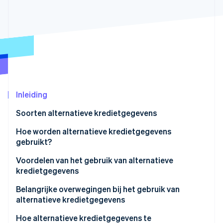
Oprichting van een start-up
Climate
Ecosysteem
CO₂-verwijdering
Partners
Identity
Stripe App Marketplace
Online identiteitsverificatie
Inleiding
Soorten alternatieve kredietgegevens
Stripe Sessions 2026
Ontdek hoe Stripe de economische infrastructuu
Hoe worden alternatieve kredietgegevens
Nu bekijken
gebruikt?
Kredietwaardigheid beoordelen
Voordelen van het gebruik van alternatieve
kredietgegevens
Kredietproducten en -voorwaarden personaliseren
Belangrijke overwegingen bij het gebruik van
Risico’s beheren
alternatieve kredietgegevens
Fraude opsporen
Kwaliteit en nauwkeurigheid van gegevens
Hoe alternatieve kredietgegevens te