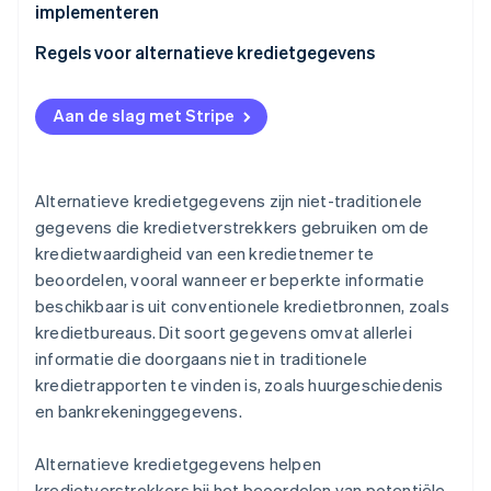
implementeren
Wettelijke compliance
Bepaal je doelen en behoeften
Regels voor alternatieve kredietgegevens
Ethische overwegingen
Kies een gegevensleverancier
Fair Credit Reporting Act (FCRA)
Technische integratie
Aan de slag met Stripe
Data integreren in systemen
Equal Credit Opportunity Act (ECOA)
Kosten-batenanalyse
Ontwikkel risicomodellen en -strategieën
Regelgeving op staatsniveau
Alternatieve kredietgegevens zijn niet-traditionele
Monitoren en verfijnen
Algemene verordening gegevensbescherming
gegevens die kredietverstrekkers gebruiken om de
(AVG)
kredietwaardigheid van een kredietnemer te
Wereldwijde wetten voor gegevensbescherming
beoordelen, vooral wanneer er beperkte informatie
beschikbaar is uit conventionele kredietbronnen, zoals
kredietbureaus. Dit soort gegevens omvat allerlei
informatie die doorgaans niet in traditionele
kredietrapporten te vinden is, zoals huurgeschiedenis
en bankrekeninggegevens.
Alternatieve kredietgegevens helpen
kredietverstrekkers bij het beoordelen van potentiële