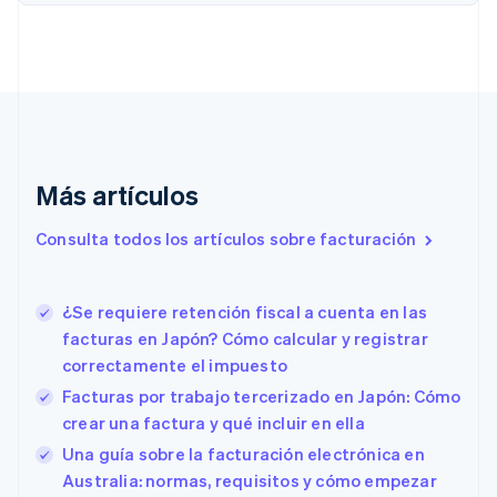
English
Croacia
English
Italiano
Dinamarca
English
Emiratos Árabes Unidos
English
Eslovaquia
Más artículos
English
Eslovenia
Consulta todos los artículos sobre facturación
English
Italiano
España
Español
English
¿Se requiere retención fiscal a cuenta en las
Estados Unidos
English
Español
简体中文
facturas en Japón? Cómo calcular y registrar
Estonia
correctamente el impuesto
English
Facturas por trabajo tercerizado en Japón: Cómo
Finlandia
crear una factura y qué incluir en ella
English
Svenska
Francia
Una guía sobre la facturación electrónica en
Français
English
Australia: normas, requisitos y cómo empezar
Gibraltar