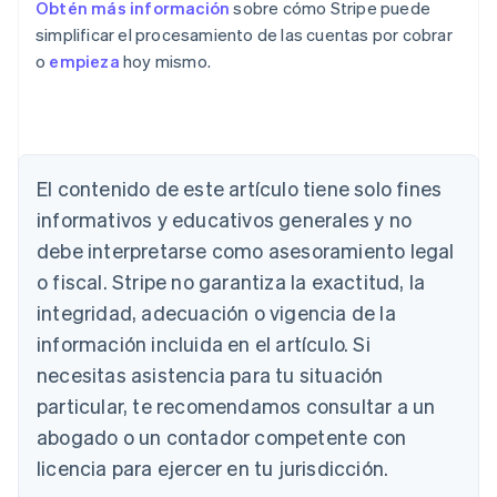
Obtén más información
sobre cómo Stripe puede
simplificar el procesamiento de las cuentas por cobrar
o
empieza
hoy mismo.
Alemania
Deutsch
English
Australia
El contenido de este artículo tiene solo fines
English
informativos y educativos generales y no
Austria
debe interpretarse como asesoramiento legal
Deutsch
English
Bélgica
o fiscal. Stripe no garantiza la exactitud, la
Nederlands
Français
Deutsch
English
integridad, adecuación o vigencia de la
Brasil
Português
English
información incluida en el artículo. Si
Bulgaria
necesitas asistencia para tu situación
English
Canadá
particular, te recomendamos consultar a un
English
Français
abogado o un contador competente con
China continental
licencia para ejercer en tu jurisdicción.
简体中文
English
Chipre