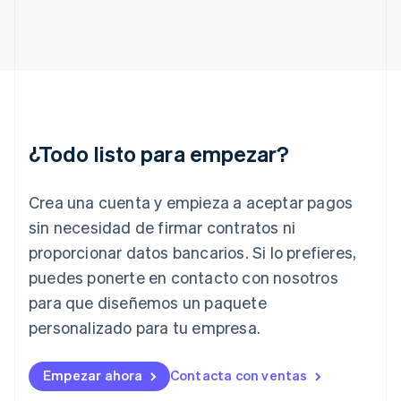
English
Grecia
English
Hungría
English
India
English
Irlanda
¿Todo listo para empezar?
English
Italia
Crea una cuenta y empieza a aceptar pagos
Italiano
English
Japón
sin necesidad de firmar contratos ni
日本語
English
proporcionar datos bancarios. Si lo prefieres,
Letonia
English
puedes ponerte en contacto con nosotros
Liechtenstein
para que diseñemos un paquete
Deutsch
English
Lituania
personalizado para tu empresa.
English
Luxemburgo
Empezar ahora
Contacta con ventas
Français
Deutsch
English
Malasia