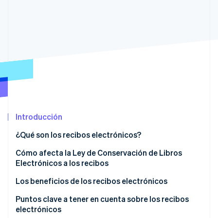
Ecosistema
Sesiones de Stripe 2026
Socios
Descubre cómo Stripe construye la infraestructura económi
Stripe App Marketplace
Mirar ahora
Introducción
¿Qué son los recibos electrónicos?
Cómo afecta la Ley de Conservación de Libros
Electrónicos a los recibos
Formato en papel
Los beneficios de los recibos electrónicos
Formato electrónico
Están exentos del impuesto sobre sellos
Puntos clave a tener en cuenta sobre los recibos
electrónicos
Reducen la carga de trabajo operativo