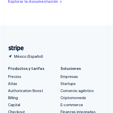
Explorar la documentación
English
Singapur
English
简体中文
Suecia
Svenska
English
Suiza
Deutsch
Français
Italiano
English
Tailandia
ไทย
English
México (Español)
Productos y tarifas
Soluciones
Precios
Empresas
Atlas
Startups
Authorization Boost
Comercio agéntico
Billing
Criptomoneda
Capital
E-commerce
Checkout
Finanzas integradas