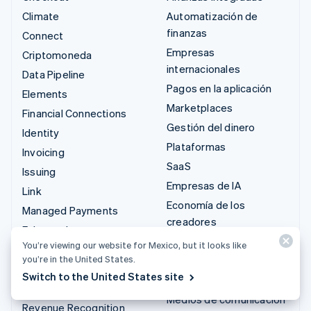
Climate
Automatización de
finanzas
Connect
Empresas
Criptomoneda
internacionales
Data Pipeline
Pagos en la aplicación
Elements
Marketplaces
Financial Connections
Gestión del dinero
Identity
Plataformas
Invoicing
SaaS
Issuing
Empresas de IA
Link
Economía de los
Managed Payments
creadores
Enlaces de pago
Juegos
You’re viewing our website for Mexico, but it looks like
Payments
you’re in the United States.
Hostelería, viajes y ocio
Payouts
Switch to the United States site
Seguros
Radar
Medios de comunicación
Revenue Recognition