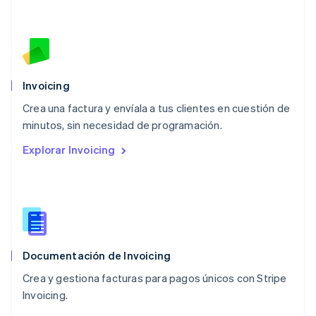
English
简体中文
Malta
English
México
Español
English
Noruega
Invoicing
English
Crea una factura y envíala a tus clientes en cuestión de
Nueva Zelandia
English
minutos, sin necesidad de programación.
Países Bajos
Explorar Invoicing
Nederlands
English
Polonia
English
Portugal
Português
English
RAE de Hong Kong, China
English
简体中文
Documentación de Invoicing
Reino Unido
English
Crea y gestiona facturas para pagos únicos con Stripe
República Checa
Invoicing.
English
Rumania