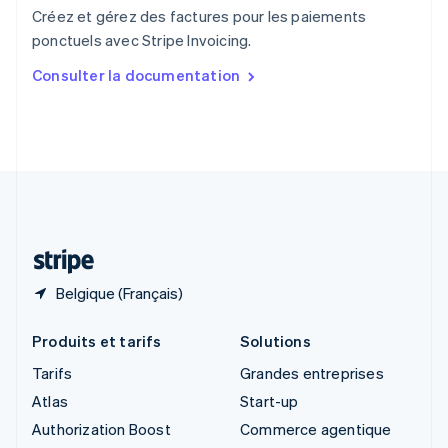
English
Créez et gérez des factures pour les paiements
Singapour
ponctuels avec Stripe Invoicing.
English
简体中文
Slovaquie
Consulter la documentation
English
Slovénie
English
Italiano
Suède
Svenska
English
Suisse
Deutsch
Français
Italiano
English
Thaïlande
ไทย
English
Belgique (Français)
Produits et tarifs
Solutions
Tarifs
Grandes entreprises
Atlas
Start-up
Authorization Boost
Commerce agentique