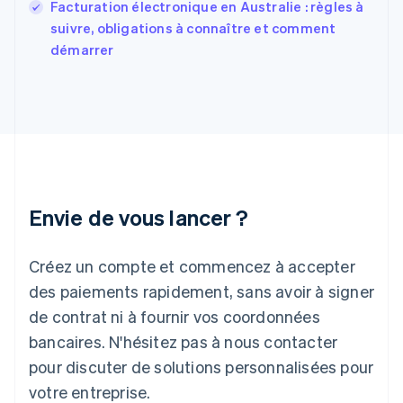
English
Facturation électronique en Australie : règles à
Grèce
suivre, obligations à connaître et comment
English
démarrer
Hongrie
English
Inde
English
Irlande
English
Italie
Italiano
English
Japon
Envie de vous lancer ?
日本語
English
Lettonie
Créez un compte et commencez à accepter
English
Liechtenstein
des paiements rapidement, sans avoir à signer
Deutsch
English
de contrat ni à fournir vos coordonnées
Lituanie
English
bancaires. N'hésitez pas à nous contacter
Luxembourg
pour discuter de solutions personnalisées pour
Français
Deutsch
English
Malaisie
votre entreprise.