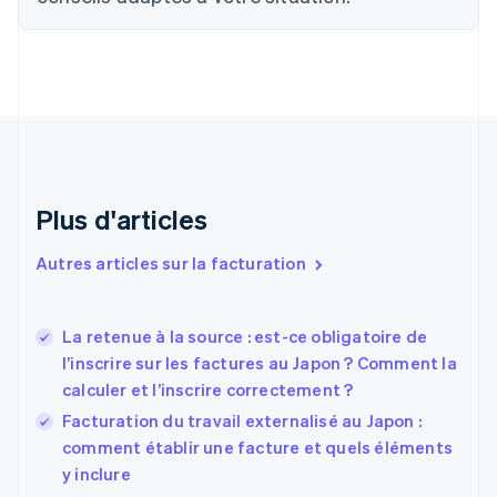
English
Français
Chine continentale
简体中文
English
Chypre
English
Croatie
English
Italiano
Danemark
English
Émirats arabes unis
Plus d'articles
English
Espagne
Autres articles sur la facturation
Español
English
Estonie
English
La retenue à la source : est-ce obligatoire de
États-Unis
l’inscrire sur les factures au Japon ? Comment la
English
Español
简体中文
calculer et l’inscrire correctement ?
Finlande
English
Svenska
Facturation du travail externalisé au Japon :
France
comment établir une facture et quels éléments
Français
English
y inclure
Gibraltar