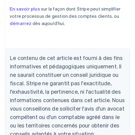
En savoir plus
sur la façon dont Stripe peut simplifier
votre processus de gestion des comptes clients, ou
démarrez
dès aujourd’hui.
Le contenu de cet article est fourni à des fins
Allemagne
Deutsch
English
informatives et pédagogiques uniquement. Il
Australie
ne saurait constituer un conseil juridique ou
English
Autriche
fiscal. Stripe ne garantit pas l'exactitude,
Deutsch
English
l'exhaustivité, la pertinence, ni l'actualité des
Belgique
informations contenues dans cet article. Nous
Nederlands
Français
Deutsch
English
Brésil
vous conseillons de solliciter l'avis d'un avocat
Português
English
compétent ou d'un comptable agréé dans le
Bulgarie
ou les territoires concernés pour obtenir des
English
Canada
conseils adaptés à votre situation.