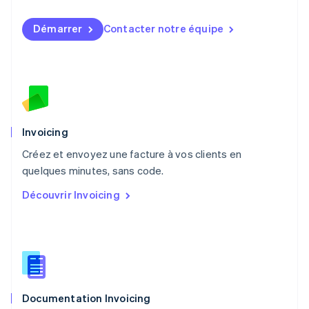
English
简体中文
Malte
Démarrer
Contacter notre équipe
English
Mexique
Español
English
Norvège
English
Nouvelle-Zélande
English
Pays-Bas
Invoicing
Nederlands
English
Créez et envoyez une facture à vos clients en
Pologne
English
quelques minutes, sans code.
Portugal
Découvrir Invoicing
Português
English
R.A.S. de Hong Kong, Chine
English
简体中文
République tchèque
English
Roumanie
English
Documentation Invoicing
Royaume-Uni