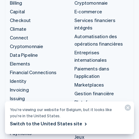
Billing
Cryptomonnaie
Capital
E-commerce
Checkout
Services financiers
intégrés
Climate
Automatisation des
Connect
opérations financières
Cryptomonnaie
Entreprises
Data Pipeline
internationales
Elements
Paiements dans
Financial Connections
l’application
Identity
Marketplaces
Invoicing
Gestion financière
Issuing
Plateformes
Link
You’re viewing our website for Belgium, but it looks like
SaaS
Managed Payments
you’re in the United States.
Entreprises d'IA
Switch to the United States site
Liens de paiement
Économie des créateurs
Payments
Jeux