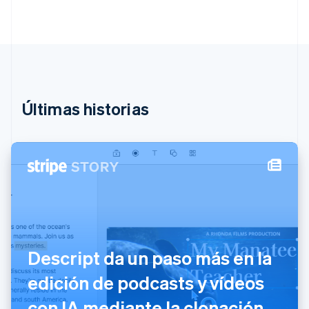
España
Español
English
Estados Unidos
English
Español
简体中文
Estonia
English
Finlandia
English
Svenska
Últimas historias
Francia
Français
English
Gibraltar
English
Grecia
English
Hungría
English
India
English
Irlanda
Descript da un paso más en la
English
edición de podcasts y vídeos
Italia
Italiano
English
con IA mediante la clonación