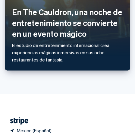
Polonia
English
En The Cauldron, una noche de
Portugal
Português
English
entretenimiento se convierte
RAE de Hong Kong, China
en un evento mágico
English
简体中文
Reino Unido
English
El estudio de entretenimiento internacional crea
República Checa
experiencias mágicas inmersivas en sus ocho
English
restaurantes de fantasía.
Rumania
English
Singapur
English
简体中文
Suecia
Svenska
English
Suiza
Deutsch
Français
Italiano
English
Tailandia
ไทย
English
México (Español)