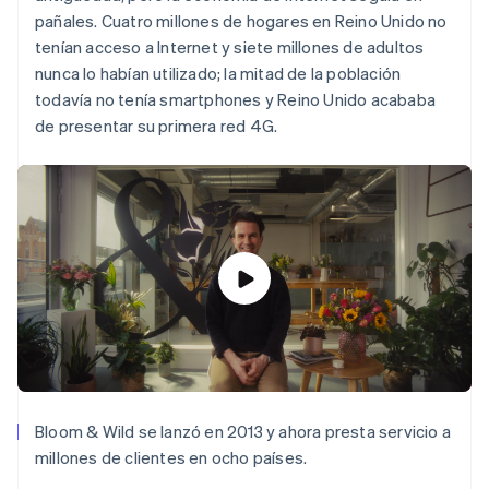
pañales. Cuatro millones de hogares en Reino Unido no
tenían acceso a Internet y siete millones de adultos
nunca lo habían utilizado; la mitad de la población
Ecosistema
todavía no tenía smartphones y Reino Unido acababa
Sesiones de Stripe 2026
Socios
Descubre cómo Stripe construye la infraestructura económi
de presentar su primera red 4G.
Stripe App Marketplace
Mirar ahora
Bloom & Wild se lanzó en 2013 y ahora presta servicio a
millones de clientes en ocho países.