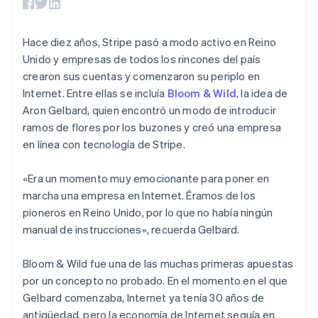
Authorization
Recognition
Empresa
Gestión del dinero
Gestionar
Boost
Automatización
Plataformas
suscripciones
Optimizaciones
contable
Hoja de ruta del
SaaS
Ofrecer cobro por
Hace diez años, Stripe pasó a modo activo en Reino
de aceptación
Stripe Sigma
producto
consumo
Link
Informes
Unido y empresas de todos los rincones del país
Conferencia anual
Emitir tarjetas
Proceso de
personalizados
Sessions
respaldadas por
crearon sus cuentas y comenzaron su periplo en
compra
Data Pipeline
Empleos
monedas estables
Internet. Entre ellas se incluía
Bloom & Wild
, la idea de
Por sector
acelerado
Sincronización
Sala de prensa
Aprovisiona y gestiona
Aron Gelbard, quien encontró un modo de introducir
de datos
Stripe Press
servicios con agentes
Empresas de IA
ramos de flores por los buzones y creó una empresa
Economía de los
en línea con tecnología de Stripe.
creadores
Juegos
Contacto
Más
Recursos
Hostelería, viajes y ocio
«Era un momento muy emocionante para poner en
Product roadmap
Contacta con ventas
marcha una empresa en Internet. Éramos de los
Ver lo que viene
Seguros
Integraciones de
Conviértete en socio
pioneros en Reino Unido, por lo que no había ningún
Medios de
aplicaciones
Radar
comunicación y
Ejemplos de código
manual de instrucciones», recuerda Gelbard.
Prevención de fraude
entretenimiento
Blog de
Organizaciones sin
desarrolladores
Atlas
Bloom & Wild fue una de las muchas primeras apuestas
fines de lucro
Estado de la API
Constitución de una startup
Servicios
por un concepto no probado. En el momento en el que
Climate
profesionales
Gelbard comenzaba, Internet ya tenía 30 años de
Eliminación de dióxido de carbono
Sector público
antigüedad, pero la economía de Internet seguía en
Minorista