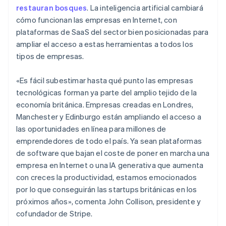
Bélgica
restauran bosques
. La inteligencia artificial cambiará
Nederlands
Français
Deutsch
English
cómo funcionan las empresas en Internet, con
Brasil
plataformas de SaaS del sector bien posicionadas para
Português
English
Bulgaria
ampliar el acceso a estas herramientas a todos los
English
tipos de empresas.
Canadá
English
Français
«Es fácil subestimar hasta qué punto las empresas
China continental
tecnológicas forman ya parte del amplio tejido de la
简体中文
English
Chipre
economía británica. Empresas creadas en Londres,
English
Manchester y Edinburgo están ampliando el acceso a
Croacia
las oportunidades en línea para millones de
English
Italiano
emprendedores de todo el país. Ya sean plataformas
Dinamarca
de software que bajan el coste de poner en marcha una
English
Emiratos Árabes Unidos
empresa en Internet o una IA generativa que aumenta
English
con creces la productividad, estamos emocionados
Eslovaquia
por lo que conseguirán las startups británicas en los
English
próximos años», comenta John Collison, presidente y
Eslovenia
cofundador de Stripe.
English
Italiano