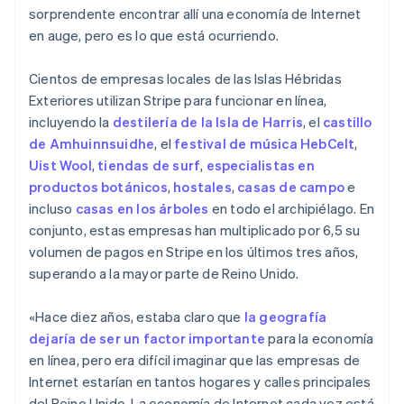
sorprendente encontrar allí una economía de Internet
en auge, pero es lo que está ocurriendo.
Cientos de empresas locales de las Islas Hébridas
Exteriores utilizan Stripe para funcionar en línea,
incluyendo la
destilería de la Isla de Harris
, el
castillo
de Amhuinnsuidhe
, el
festival de música HebCelt
,
Uist Wool
,
tiendas de surf
,
especialistas en
productos botánicos
,
hostales
,
casas de campo
e
incluso
casas en los árboles
en todo el archipiélago. En
conjunto, estas empresas han multiplicado por 6,5 su
volumen de pagos en Stripe en los últimos tres años,
superando a la mayor parte de Reino Unido.
«Hace diez años, estaba claro que
la geografía
dejaría de ser un factor importante
para la economía
en línea, pero era difícil imaginar que las empresas de
Internet estarían en tantos hogares y calles principales
del Reino Unido. La economía de Internet cada vez está