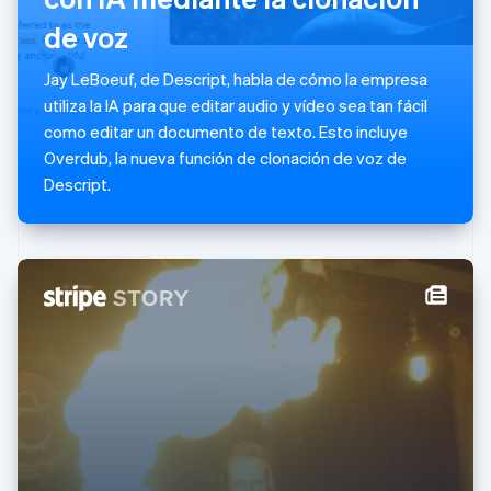
Japón
de voz
日本語
English
Letonia
English
Jay LeBoeuf, de Descript, habla de cómo la empresa
Liechtenstein
utiliza la IA para que editar audio y vídeo sea tan fácil
Deutsch
English
como editar un documento de texto. Esto incluye
Lituania
Overdub, la nueva función de clonación de voz de
English
Luxemburgo
Descript.
Français
Deutsch
English
Malasia
English
简体中文
Malta
English
México
Español
English
Noruega
English
Nueva Zelandia
English
Países Bajos
Nederlands
English