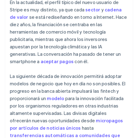
En la actualidad, el perfil típico del nuevo usuario de
Stripe es muy distinto, ya que cada
sector
y
cadena
de valor
se está rediseñando en torno a Internet. Hace
diez años, la financiación se centraba en las
herramientas de comercio móvil y tecnología
publicitaria, mientras que ahora los inversores
apuestan por la tecnología climática y las IA
generativas. La conversación ha pasado de tener un
smartphone a
aceptar pagos
con él.
La siguiente década de innovación permitirá adoptar
modelos de negocio que hoy en día no son posibles. El
progreso en la banca abierta impulsará las fintech y
proporcionará un
modelo
para la innovación facilitada
Alemania
por los organismos reguladores en otras industrias
Deutsch
English
altamente supervisadas. Las divisas digitales
Australia
ofrecerán nuevas oportunidades desde
micropagos
English
Austria
por artículos de noticias únicos
hasta
Deutsch
English
transferencias automáticas a comunidades que