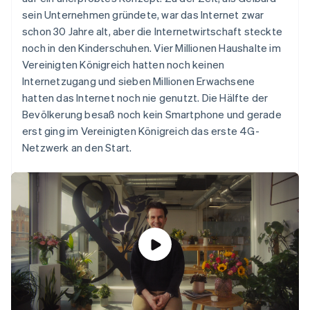
Betrugsprävention
Ecosystem
sein Unternehmen gründete, war das Internet zwar
Atlas
schon 30 Jahre alt, aber die Internetwirtschaft steckte
Start-up-Gründung
Partner
noch in den Kinderschuhen. Vier Millionen Haushalte im
Stripe App-Marktplatz
Climate
Vereinigten Königreich hatten noch keinen
CO₂-Entnahme
Internetzugang und sieben Millionen Erwachsene
Identity
hatten das Internet noch nie genutzt. Die Hälfte der
Online-Identitätsprüfung
Bevölkerung besaß noch kein Smartphone und gerade
erst ging im Vereinigten Königreich das erste 4G-
Netzwerk an den Start.
Stripe-Sessions 2026
Erfahren Sie, wie Stripe Lösungen für die W
Jetzt ansehen