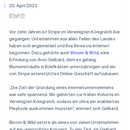
Data Pipeline
Geldmanagement
Marktplatz auf
25. April 2023
Zugriff auf mehr als
Datensynchronisierung
Produkt-Roadmap
Plattformen
Grundlagen der
125
Stripe Sessions
SaaS
Abonnementverwaltung
Terminal
Karriere
Zahlungen vor Ort
Newsroom
So setzen Sie
Authorization
Stripe Press
nutzungsbasierte
Vor zehn Jahren ist Stripe im Vereinigten Königreich live
Boost
Abrechnung um
gegangen. Unternehmen aus allen Teilen des Landes
Nach Branche
Optimierung der
Stablecoin-gestützte
Autorisierungsraten
haben sich angemeldet und ihre Reise ins Internet
Karten ausgeben: So
Link
KI-Unternehmen
Kontakt
geht´s
begonnen. Dazu gehörte auch
Bloom & Wild
, eine
Beschleunigter
Creator Economy
Bereitstellung und
Erfindung von Aron Gelbard, dem es gelang,
Bezahlvorgang
Gaming
Verwaltung von
Sales-Team
Financial
Bewirtung, Reisen und
Blumensträuße in Briefkästen unterzubringen und ein
Diensten mit Agenten
kontaktieren
Connections
Freizeit
Partner werden
von Stripe unterstütztes Online-Geschäft aufzubauen.
Verbundene
Versicherungen
Medien und
Finanzdaten
Unterhaltung
„Die Zeit der Gründung eines Internetunternehmens
Ressourcen
Gemeinnützige
war sehr spannend. Wir gehörten zur frühen Kohorte im
Organisationen
Vereinigten Königreich, sodass wir ohne ein etabliertes
Fachdienstleistungen
App-Integrationen
Mehr
Öffentlicher Sektor
Code-Beispiele
Playbook auskommen mussten“, erinnert sich Gelbard.
Product roadmap
Einzelhandel
Entwickler-Blog
Ausblick
API-Status
Bloom & Wild setzte als eines von vielen Unternehmen
Radar
auf ein unerprobtes Konzept. Zu der Zeit, als Gelbard