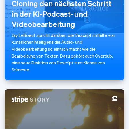
Cloning den nächsten Schritt
Mexiko
Español
English
in der KI-Podcast- und
Neuseeland
Videobearbeitung
English
Niederlande
Nederlands
English
Jay LeBoeuf spricht darüber, wie Descript mithilfe von
Norwegen
künstlicher Intelligenz die Audio- und
English
Videobearbeitung so einfach macht wie die
Österreich
Bearbeitung von Texten. Dazu gehört auch Overdub,
Deutsch
English
Polen
eine neue Funktion von Descript zum Klonen von
English
Stimmen.
Portugal
Português
English
Rumänien
English
Schweden
Svenska
English
Schweiz
Deutsch
Français
Italiano
English
Singapur
English
简体中文