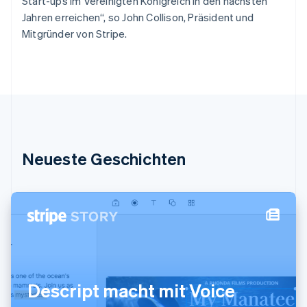
Start-ups im Vereinigten Königreich in den nächsten
Irland
Jahren erreichen“, so John Collison, Präsident und
English
Mitgründer von Stripe.
Italien
Italiano
English
Japan
日本語
English
Kanada
English
Français
Kroatien
English
Italiano
Lettland
Neueste Geschichten
English
Liechtenstein
Deutsch
English
Litauen
English
Luxemburg
Français
Deutsch
English
Malaysia
English
简体中文
Malta
Descript macht mit Voice
English