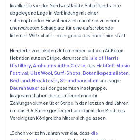
Inselkette vor der Nordwestküste Schottlands. Ihre
abgelegene Lage in Verbindung mit einer
schrumpfenden Einwohnerzahl macht sie zu einem
unerwarteten Schauplatz für eine aufstrebende
Internet-Wirtschaft – aber genau das findet hier statt.
Hunderte von lokalen Unternehmen auf den Äußeren
Hebriden nutzen Stripe, darunter die
Isle of Harris
Distillery
,
Amhuinnsuidhe Castle
, das
HebCelt Music
Festival
,
Uist Wool
,
Surf-Shops
,
Botanikspezialisten
,
Bed-and-Breakfasts
,
Strandhäuschen
und sogar
Baumhäuser
auf der gesamten Inselgruppe.
Insgesamt haben diese Unternehmen ihr
Zahlungsvolumen über Stripe in den letzten drei Jahren
um das 6,5-Fache gesteigert und damit den Rest des
Vereinigten Königreichs hinter sich gelassen.
„Schon vor zehn Jahren war klar, dass
die