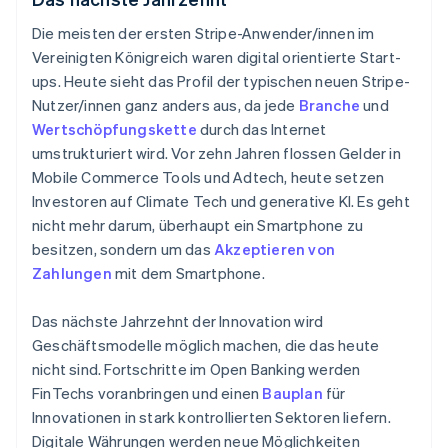
Die meisten der ersten Stripe-Anwender/innen im
Vereinigten Königreich waren digital orientierte Start-
ups. Heute sieht das Profil der typischen neuen Stripe-
Nutzer/innen ganz anders aus, da jede
Branche
und
Wertschöpfungskette
durch das Internet
umstrukturiert wird. Vor zehn Jahren flossen Gelder in
Mobile Commerce Tools und Adtech, heute setzen
Investoren auf Climate Tech und generative KI. Es geht
nicht mehr darum, überhaupt ein Smartphone zu
besitzen, sondern um das
Akzeptieren von
Zahlungen
mit dem Smartphone.
Das nächste Jahrzehnt der Innovation wird
Geschäftsmodelle möglich machen, die das heute
nicht sind. Fortschritte im Open Banking werden
Australien
FinTechs voranbringen und einen
Bauplan
für
English
Innovationen in stark kontrollierten Sektoren liefern.
Belgien
Digitale Währungen werden neue Möglichkeiten
Nederlands
Français
Deutsch
English