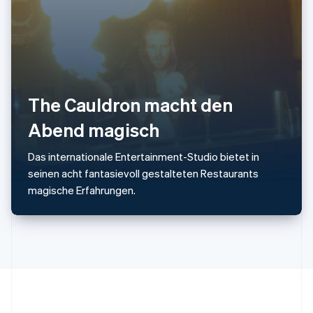
Slowakei
English
Slowenien
English
Italiano
Sonderverwaltungsregion Hongkong,
China
English
简体中文
The Cauldron macht den
Spanien
Abend magisch
Español
English
Thailand
ไทย
English
Das internationale Entertainment-Studio bietet in
Tschechische Republik
seinen acht fantasievoll gestalteten Restaurants
English
magische Erfahrungen.
Ungarn
English
Vereinigte Arabische Emirate
English
Vereinigte Staaten
English
Español
简体中文
Vereinigtes Königreich
English
Zypern