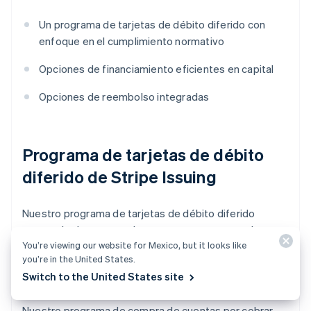
Un programa de tarjetas de débito diferido con
enfoque en el cumplimiento normativo
Opciones de financiamiento eficientes en capital
Opciones de reembolso integradas
Programa de tarjetas de débito
diferido de Stripe Issuing
Nuestro programa de tarjetas de débito diferido
consta de dos partes clave: nuestro programa de
You’re viewing our website for Mexico, but it looks like
compra de cuentas por cobrar y nuestras API.
you’re in the United States.
Switch to the United States site
Programa de compra de créditos
Nuestro programa de compra de cuentas por cobrar