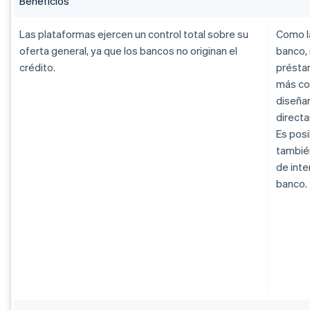
Beneficios
Las plataformas ejercen un control total sobre su
Como l
oferta general, ya que los bancos no originan el
banco,
crédito.
présta
más co
diseña
direct
Es pos
tambié
de int
banco.