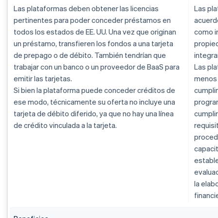
Las plataformas deben obtener las licencias
Las pl
pertinentes para poder conceder préstamos en
acuerdo
todos los estados de EE. UU. Una vez que originan
como i
un préstamo, transfieren los fondos a una tarjeta
propied
de prepago o de débito. También tendrían que
integra
trabajar con un banco o un proveedor de BaaS para
Las pla
emitir las tarjetas.
menos 
Si bien la plataforma puede conceder créditos de
cumpli
ese modo, técnicamente su oferta no incluye una
program
tarjeta de débito diferido, ya que no hay una línea
cumplir
de crédito vinculada a la tarjeta.
requisi
procedi
capacit
establ
evaluac
la elab
financi