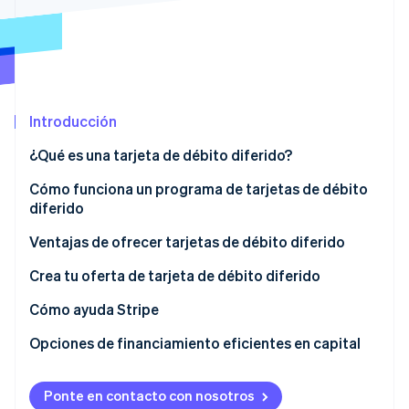
Ecosistema
Sesiones de Stripe 2026
Socios
Descubre cómo Stripe construye la infraestructura económi
Stripe App Marketplace
Mirar ahora
Introducción
¿Qué es una tarjeta de débito diferido?
Cómo funciona un programa de tarjetas de débito
diferido
Ventajas de ofrecer tarjetas de débito diferido
Crea tu oferta de tarjeta de débito diferido
Prácticas recomendadas para los programas de
Cómo ayuda Stripe
préstamos
Programa de tarjetas de débito diferido de Stripe
Opciones de financiamiento eficientes en capital
Configuración del reembolso
Issuing
Opciones de reembolso integradas
Ponte en contacto con nosotros