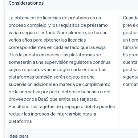
Consideraciones
La obtención de licencias de préstamo es un
Cuando
proceso complejo, y los requisitos de préstamo
prevé q
varían según el estado. Normalmente, se tardan
gestión
varios años para obtener las licencias
un tiem
correspondientes en cada estado que las exija.
tamaño
Tras la puesta en marcha, las plataformas se
Es pre
someterán a una supervisión regulatoria continua,
cuenta 
cuyos requisitos varían según cada estado. Las
gestion
plataformas también serán objeto de una
vigent
supervisión adicional en materia de cumplimiento
normat
de la normativa por parte del socio bancario o del
proveedor de BaaS que emita sus tarjetas.
Por último, las tarjetas de prepago o débito pueden
reducir los ingresos de intercambio para la
plataforma.
Ideal para