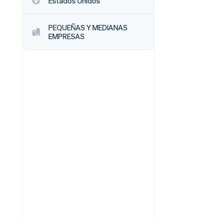
Estados Unidos
Sesiones de Stripe
2026
PEQUEÑAS Y MEDIANAS
Descubre cómo Stripe
EMPRESAS
construye la
infraestructura
económica para la IA.
Mirar ahora