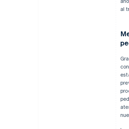
aho
al 
Me
pe
Gra
con
est
pre
pro
ped
ate
nue