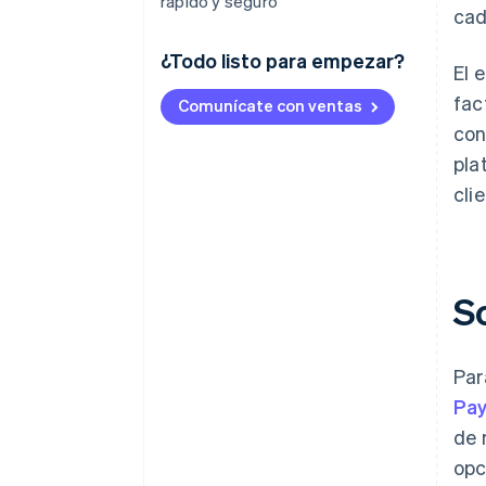
rápido y seguro
cad
¿Todo listo para empezar?
El 
fac
Comunícate con ventas
con
pla
cli
S
Par
Pa
de 
opc