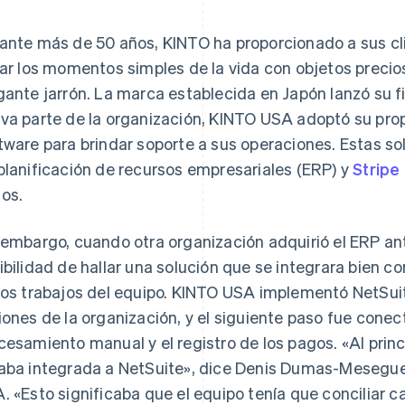
ante más de 50 años, KINTO ha proporcionado a sus c
nar los momentos simples de la vida con objetos precios
gante jarrón. La marca establecida en Japón lanzó su fi
va parte de la organización, KINTO USA adoptó su pro
tware para brindar soporte a sus operaciones. Estas so
planificación de recursos empresariales (ERP) y
Stripe
os.
 embargo, cuando otra organización adquirió el ERP ant
ibilidad de hallar una solución que se integrara bien c
los trabajos del equipo. KINTO USA implementó NetSuite
iones de la organización, y el siguiente paso fue conec
cesamiento manual y el registro de los pagos. «Al prin
aba integrada a NetSuite», dice Denis Dumas-Mesegue
. «Esto significaba que el equipo tenía que conciliar