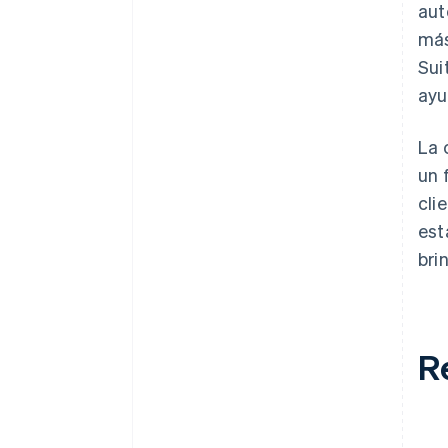
aut
más
Sui
ayu
La 
un 
cli
est
bri
R