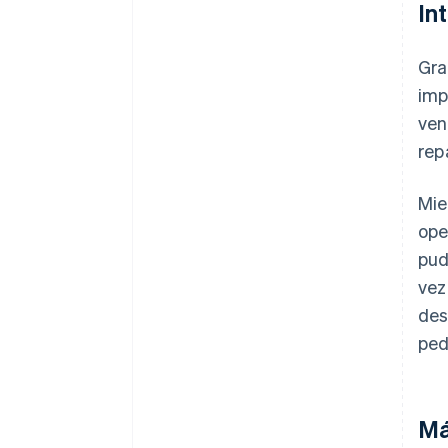
In
Gra
imp
ven
rep
Mie
ope
pud
vez
des
ped
Má