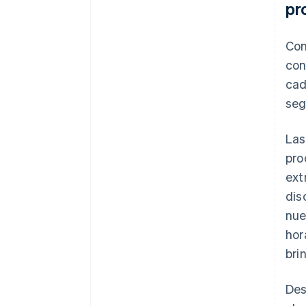
pr
Con
con
cad
seg
Las
pro
ext
dis
nue
hor
bri
Des