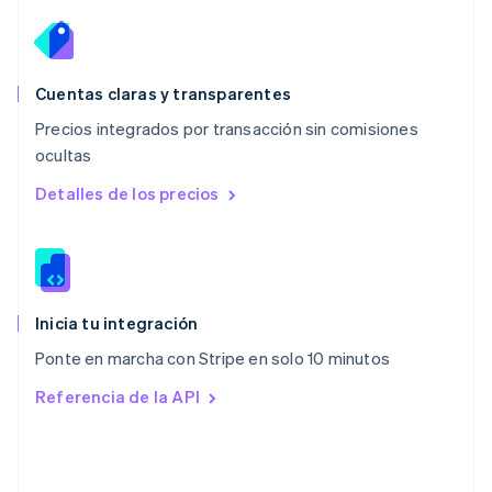
Español
English
Noruega
English
Nueva Zelandia
English
Cuentas claras y transparentes
Países Bajos
Precios integrados por transacción sin comisiones
Nederlands
English
ocultas
Polonia
English
Detalles de los precios
Portugal
Português
English
RAE de Hong Kong, China
English
简体中文
Reino Unido
English
Inicia tu integración
República Checa
Ponte en marcha con Stripe en solo 10 minutos
English
Rumania
Referencia de la API
English
Singapur
English
简体中文
Suecia