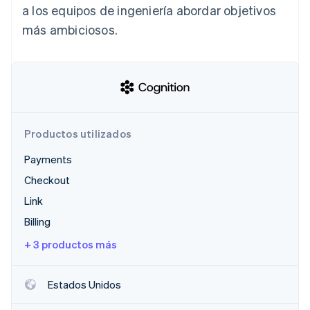
a los equipos de ingeniería abordar objetivos
más ambiciosos.
Ecosistema
Sesiones de Stripe 2026
Socios
Descubre cómo Stripe construye la infraestructura económi
Stripe App Marketplace
Mirar ahora
Productos utilizados
Payments
Checkout
Link
Billing
+ 3 productos más
Estados Unidos