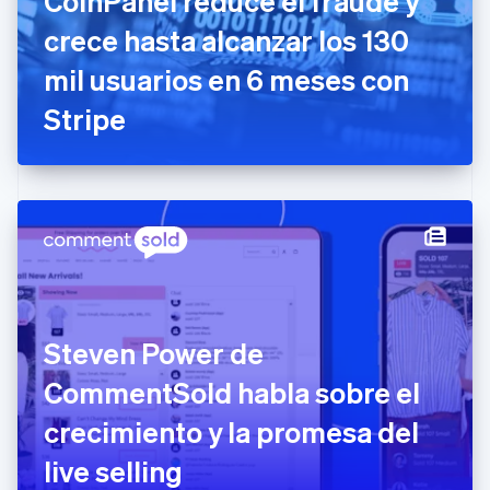
CoinPanel reduce el fraude y
English
Emiratos Árabes Unidos
crece hasta alcanzar los 130
English
mil usuarios en 6 meses con
Eslovaquia
English
Stripe
Eslovenia
English
Italiano
España
Español
English
Estados Unidos
English
Español
简体中文
Estonia
English
Finlandia
English
Svenska
Francia
Steven Power de
Français
English
Gibraltar
CommentSold habla sobre el
English
crecimiento y la promesa del
Grecia
English
live selling
Hungría