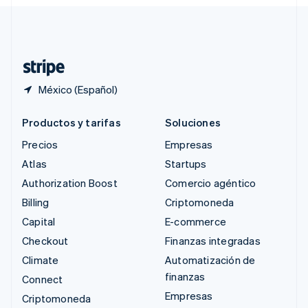
Svenska
English
Suiza
Deutsch
Français
Italiano
English
Tailandia
ไทย
English
México (Español)
Productos y tarifas
Soluciones
Precios
Empresas
Atlas
Startups
Authorization Boost
Comercio agéntico
Billing
Criptomoneda
Capital
E-commerce
Checkout
Finanzas integradas
Climate
Automatización de
finanzas
Connect
Empresas
Criptomoneda