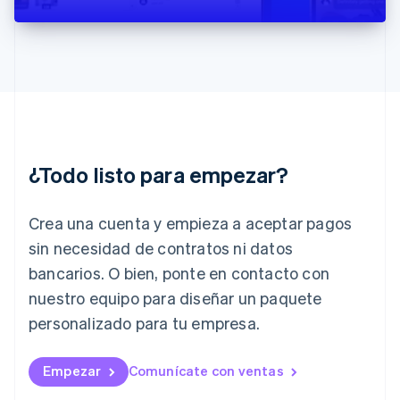
English
India
English
Irlanda
English
Italia
Italiano
English
Japón
日本語
English
¿Todo listo para empezar?
Letonia
English
Liechtenstein
Crea una cuenta y empieza a aceptar pagos
Deutsch
English
Lituania
sin necesidad de contratos ni datos
English
bancarios. O bien, ponte en contacto con
Luxemburgo
nuestro equipo para diseñar un paquete
Français
Deutsch
English
Malasia
personalizado para tu empresa.
English
简体中文
Malta
English
Empezar
Comunícate con ventas
México