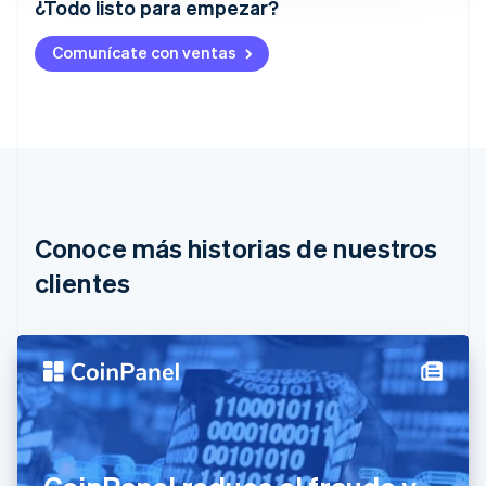
¿Todo listo para empezar?
Alemania
Comunícate con ventas
Deutsch
English
Australia
English
Austria
Deutsch
English
Bélgica
Nederlands
Français
Deutsch
English
Brasil
Português
English
Conoce más historias de nuestros
Bulgaria
English
clientes
Canadá
English
Français
China continental
简体中文
English
Chipre
English
Croacia
English
Italiano
Dinamarca