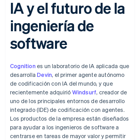
IA y el futuro de la
Authorization
Recognition
Empresa
Gestión del dinero
Gestionar
Boost
Automatización
Plataformas
suscripciones
Optimizaciones
contable
Hoja de ruta del
SaaS
Ofrecer cobro por
ingeniería de
de aceptación
Stripe Sigma
producto
consumo
Link
Informes
Conferencia anual
Emitir tarjetas
Proceso de
personalizados
Sessions
respaldadas por
software
compra
Data Pipeline
Empleos
monedas estables
Por sector
acelerado
Sincronización
Sala de prensa
Aprovisiona y gestiona
de datos
Stripe Press
servicios con agentes
Empresas de IA
Economía de los
Cognition
es un laboratorio de IA aplicada que
creadores
Juegos
Contacto
desarrolla
Devin
, el primer agente autónomo
Más
Recursos
Hostelería, viajes y ocio
Product roadmap
de codificación con IA del mundo, y que
Contacta con ventas
Ver lo que viene
Seguros
Integraciones de
Conviértete en socio
recientemente adquirió
Windsurf
, creador de
Medios de
aplicaciones
Radar
comunicación y
Ejemplos de código
uno de los principales entornos de desarrollo
Prevención de fraude
entretenimiento
Blog de
integrado (IDE) de codificación con agentes.
Organizaciones sin
desarrolladores
Atlas
fines de lucro
Estado de la API
Constitución de una startup
Los productos de la empresa están diseñados
Servicios
para ayudar a los ingenieros de software a
Climate
profesionales
Eliminación de dióxido de carbono
Sector público
centrarse en tareas de mayor valor y permitir
Minorista