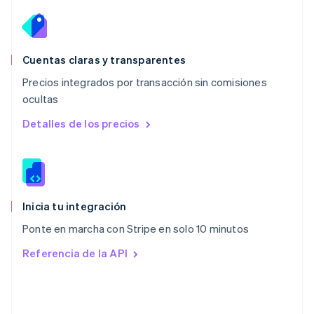
Español
English
Noruega
English
Nueva Zelandia
English
Cuentas claras y transparentes
Países Bajos
Precios integrados por transacción sin comisiones
Nederlands
English
ocultas
Polonia
English
Detalles de los precios
Portugal
Português
English
RAE de Hong Kong, China
English
简体中文
Reino Unido
English
Inicia tu integración
República Checa
Ponte en marcha con Stripe en solo 10 minutos
English
Rumania
Referencia de la API
English
Singapur
English
简体中文
Suecia