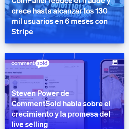
CoinPanel reduce el fraude y
English
Emiratos Árabes Unidos
crece hasta alcanzar los 130
English
mil usuarios en 6 meses con
Eslovaquia
English
Stripe
Eslovenia
English
Italiano
España
Español
English
Estados Unidos
English
Español
简体中文
Estonia
English
Finlandia
English
Svenska
Francia
Steven Power de
Français
English
Gibraltar
CommentSold habla sobre el
English
crecimiento y la promesa del
Grecia
English
live selling
Hungría