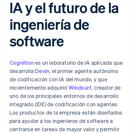
IA y el futuro de la
Métodos de
Recognition
Empresa
criptomonedas
de tarjetas
Gestión del dinero
Gestionar
pago
Automatización
Plataformas
suscripciones
Acceso a más
contable
Compras de
Hoja de ruta del
SaaS
Ofrecer cobro por
ingeniería de
de 125
Stripe Sigma
criptomoneda
producto
consumo
Terminal
Informes
integrables
Conferencia anual
Emitir tarjetas
Pagos en
personalizados
Sessions
respaldadas por
software
persona
Data Pipeline
Empleos
monedas estables
Por sector
Authorization
Sincronización
Sala de prensa
Aprovisiona y gestiona
Boost
de datos
Stripe Press
servicios con agentes
Optimizaciones
Empresas de IA
de aceptación
Economía de los
Cognition
es un laboratorio de IA aplicada que
Link
creadores
Proceso de
Juegos
Contacto
desarrolla
Devin
, el primer agente autónomo
Recursos
Hostelería, viajes y ocio
compra
de codificación con IA del mundo, y que
acelerado
Financial
Contacta con ventas
Seguros
Integraciones de
Connections
Conviértete en socio
recientemente adquirió
Windsurf
, creador de
Medios de
aplicaciones
Datos de ctas.
comunicación y
Ejemplos de código
uno de los principales entornos de desarrollo
financieras
entretenimiento
Blog de
vinculadas
integrado (IDE) de codificación con agentes.
Organizaciones sin
desarrolladores
fines de lucro
Estado de la API
Los productos de la empresa están diseñados
Servicios
para ayudar a los ingenieros de software a
Más
profesionales
Product roadmap
Sector público
centrarse en tareas de mayor valor y permitir
Ver lo que viene
Minorista