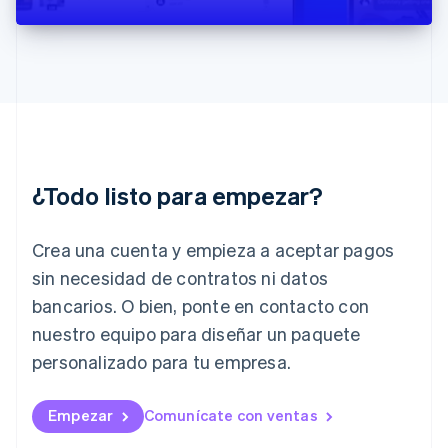
English
India
English
Irlanda
English
Italia
Italiano
English
Japón
日本語
English
¿Todo listo para empezar?
Letonia
English
Liechtenstein
Crea una cuenta y empieza a aceptar pagos
Deutsch
English
Lituania
sin necesidad de contratos ni datos
English
bancarios. O bien, ponte en contacto con
Luxemburgo
nuestro equipo para diseñar un paquete
Français
Deutsch
English
Malasia
personalizado para tu empresa.
English
简体中文
Malta
English
Empezar
Comunícate con ventas
México