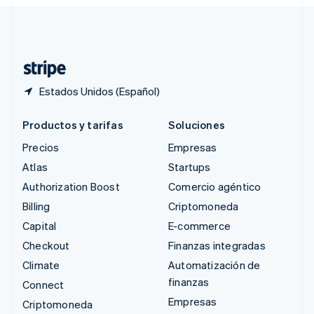
Svenska
English
Suiza
Deutsch
Français
Italiano
English
Tailandia
ไทย
English
Estados Unidos (Español)
Productos y tarifas
Soluciones
Precios
Empresas
Atlas
Startups
Authorization Boost
Comercio agéntico
Billing
Criptomoneda
Capital
E-commerce
Checkout
Finanzas integradas
Climate
Automatización de
finanzas
Connect
Empresas
Criptomoneda