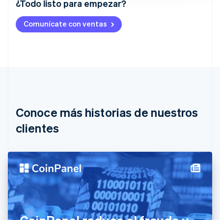
¿Todo listo para empezar?
Alemania
Comunícate con ventas
Deutsch
English
Australia
English
Austria
Deutsch
English
Bélgica
Nederlands
Français
Deutsch
English
Brasil
Português
English
Conoce más historias de nuestros
Bulgaria
English
clientes
Canadá
English
Français
China continental
简体中文
English
Chipre
English
Croacia
English
Italiano
Dinamarca