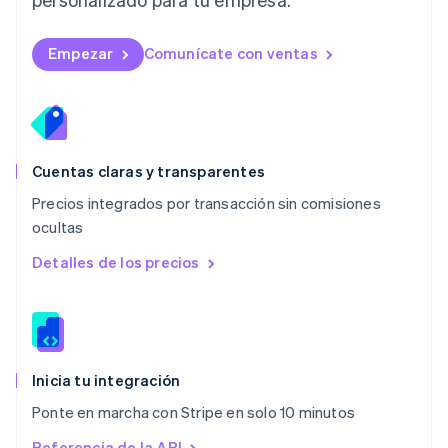
English
简体中文
Malta
English
Empezar
Comunícate con ventas
México
Español
English
Noruega
English
Nueva Zelandia
English
Cuentas claras y transparentes
Países Bajos
Precios integrados por transacción sin comisiones
Nederlands
English
ocultas
Polonia
English
Detalles de los precios
Portugal
Português
English
RAE de Hong Kong, China
English
简体中文
Reino Unido
English
Inicia tu integración
República Checa
Ponte en marcha con Stripe en solo 10 minutos
English
Rumania
Referencia de la API