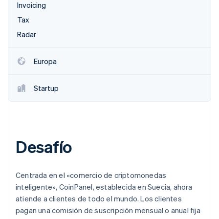
Invoicing
Tax
Ecosistema
Radar
Sesiones de Stripe 2026
Socios
Descubre cómo Stripe construye la infraestructura económi
Europa
Stripe App Marketplace
Mirar ahora
Startup
Desafío
Centrada en el «comercio de criptomonedas
inteligente», CoinPanel, establecida en Suecia, ahora
atiende a clientes de todo el mundo. Los clientes
pagan una comisión de suscripción mensual o anual fija