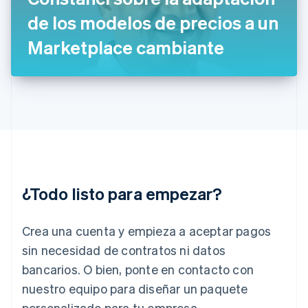
English
de los modelos de precios a un
Grecia
English
Marketplace cambiante
Hungría
English
India
English
Irlanda
English
Italia
Italiano
English
Japón
日本語
English
¿Todo listo para empezar?
Letonia
English
Liechtenstein
Crea una cuenta y empieza a aceptar pagos
Deutsch
English
Lituania
sin necesidad de contratos ni datos
English
bancarios. O bien, ponte en contacto con
Luxemburgo
nuestro equipo para diseñar un paquete
Français
Deutsch
English
Malasia
personalizado para tu empresa.