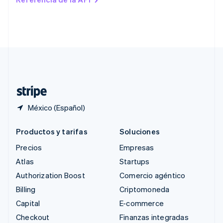
English
Singapur
English
简体中文
Suecia
Svenska
English
Suiza
Deutsch
Français
Italiano
English
Tailandia
ไทย
English
México (Español)
Productos y tarifas
Soluciones
Precios
Empresas
Atlas
Startups
Authorization Boost
Comercio agéntico
Billing
Criptomoneda
Capital
E-commerce
Checkout
Finanzas integradas