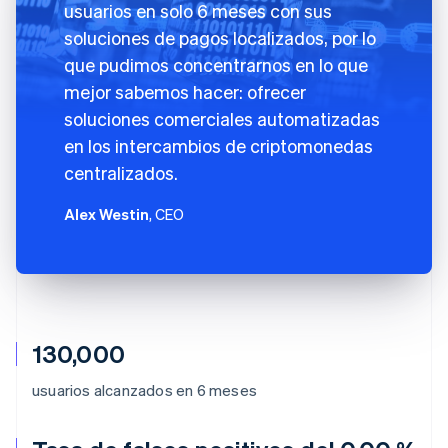
usuarios en solo 6 meses con sus
soluciones de pagos localizados, por lo
que pudimos concentrarnos en lo que
mejor sabemos hacer: ofrecer
soluciones comerciales automatizadas
en los intercambios de criptomonedas
centralizados.
Alex Westin
, CEO
130,000
usuarios alcanzados en 6 meses