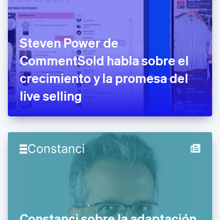
English
Croacia
English
Italiano
Dinamarca
Steven Power de
English
Emiratos Árabes Unidos
CommentSold habla sobre el
English
crecimiento y la promesa del
Eslovaquia
English
live selling
Eslovenia
English
Italiano
España
Español
English
Estados Unidos
English
Español
简体中文
Estonia
English
Finlandia
English
Svenska
Francia
Français
English
Gibraltar
Constanci sobre la adaptación