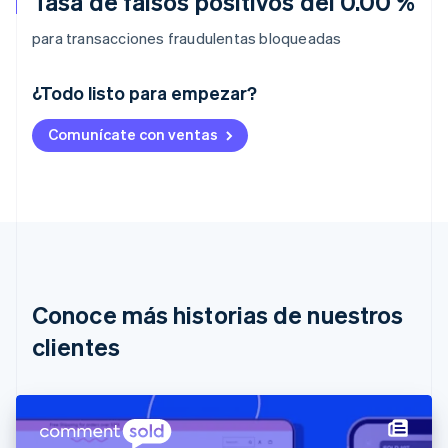
Tasa de falsos positivos del 0.00 %
para transacciones fraudulentas bloqueadas
¿Todo listo para empezar?
Alemania
Comunícate con ventas
Deutsch
English
Australia
English
Austria
Deutsch
English
Bélgica
Nederlands
Français
Deutsch
English
Brasil
Português
English
Conoce más historias de nuestros
Bulgaria
English
clientes
Canadá
English
Français
China continental
简体中文
English
Chipre