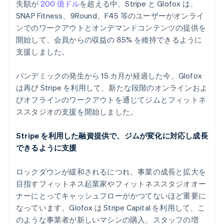
English
失額が
200 億ドル
を超える中、Stripe と Glofox は、
イタリア
SNAP Fitness、9Round、F45 等のユーザーがオンライ
Italiano
English
ンでのワークアウトとオンデマンドコンテンツの提供を
インド
開始して、会員からの収益の 85% を維持できるように
English
エストニア
支援しました。
English
オーストラリア
パンデミックの発生から 15 カ月が経過した今、Glofox
English
は再び Stripe を利用して、新たな段階のオンラインおよ
オーストリア
びオフラインのワークアウトを通じてジムとフィットネ
Deutsch
English
オランダ
ススタジオの支援を開始しました。
Nederlands
English
カナダ
Stripe を利用した融資提供で、ジムが変化に対応し成長
English
Français
できるように支援
キプロス
English
ロックダウンが緩和されるにつれ、事業の成長と拡大を
ギリシア
目指すフィットネス起業家やフィットネススタジオオー
English
クロアチア
ナーにとってキャッシュフローがかつてないほど重要に
English
Italiano
なっています。Glofox は Stripe Capital を利用して、こ
ジブラルタル
のような事業者が新しいマシンの購入、スタッフの増