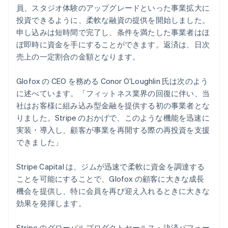
English
員、スタジオ体験のアップグレードといった事業拡大に
シンガポール
投資できるように、柔軟な融資の提供を開始しました。
English
简体中文
スイス
申し込みは短時間で完了し、条件を満たした事業者はほ
Deutsch
Français
Italiano
English
ぼ即時に資金を手にすることができます。返済は、日次
スウェーデン
売上の一定割合の金額となります。
Svenska
English
スペイン
Glofox の CEO を務める Conor O’Loughlin 氏は次のよう
Español
English
スロバキア
に述べています。「フィットネス業界の回復に伴い、当
English
社はお客様に組み込み型金融を提供する初の事業者とな
スロベニア
りました。Stripe のおかげで、このような機能を迅速に
English
Italiano
実装・導入し、顧客が事業を再開する際の再投資を支援
タイ
できました」
ไทย
English
チェコ共和国
English
Stripe Capital は、ジムが迅速で柔軟に資金を調達する
デンマーク
ことを可能にすることで、Glofox の顧客に大きな成長
English
機会を提供し、特に会員を再び迎え入れるときに大きな
ドイツ
効果を発揮します。
Deutsch
English
ニュージーランド
Stripe のグローバルプロダクトセールス・決済パフォー