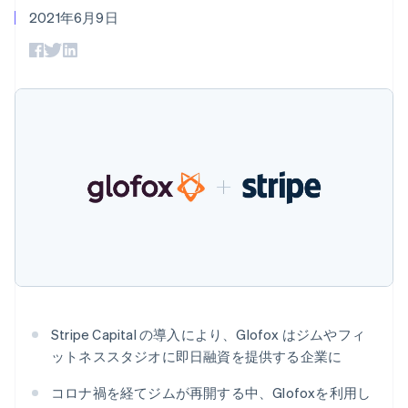
Recognition
ポーネント
SaaS
従量課金請求を提供
2021年6月9日
決済手段
製品ロードマップ
ステーブルコイン担保型
会計管理の
125 以上の決
Sessions 年次カンファ
のカードを発行
自動化
済手段を利用
レンス
エージェントによるサー
Stripe
可能
Terminal
採用情報
ビスのプロビジョニング
Sigma
業種別
対面支払い
ニュースルーム
と管理
カスタムレ
Authorization
Stripe Press
ポート
Boost
AI 企業
Data
決済成功率の
クリエイターエコノミ―
Pipeline
最適化
ゲーム
リソース
データの同
Link
ホスピタリティ、旅行、
お問い合わせ
期
スピーディー
レジャー
な決済
保険
アプリへの導入
営業にお問い合わせ
メディアおよびエンター
コードサンプル
パートナーになる
テインメント
開発者のブログ
非営利団体
API ステータス
プロフェッショナルサー
その他
ビス
Product roadmap
パブリックセクター
今後の予定を確認
小売業
Stripe Capital の導入により、Glofox はジムやフィ
Radar
ットネススタジオに即日融資を提供する企業に
不正防止
エコシステム
Atlas
コロナ禍を経てジムが再開する中、Glofoxを利用し
スタートアップの企業設立