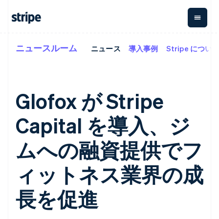
ニュースルーム
ニュース
導入事例
Stripe につい
企業規模別
ドキュメント
学ぶ
支払い
収益
資金管
プラッ
理
フォー
大企業向け
Stripe のドキュメント
ブログ
とマー
Payments
Billing
スタートアップ向け
API リファレンス
導入事例
オンライン決
経常収益
ットプ
Global
ライブラリと SDK
ガイド
Glofox が Stripe
済
Metronome
Payouts
イス
Stripe Apps
Managed
従量課金
Payments
第三者
Capital を導入、ジ
Connec
ユースケース別
マーチャント
サブスクリ
への入
サポート
プション
オブレコード
金
プラッ
ガイド
エージェンティックコマ
サブスクリ
ソリューショ
Payment links
ムへの融資提供でフ
フォー
ース
サポートに問い合わせる
プションの
ン
決済の
E コマース / ECサイト
オンライン決済を受け付
管理サポートプラン
コーディング
管理
Invoicing
築
埋込型金融
け
プロフェッショナルサー
ィットネス業界の成
1 回限りまた
不要の決済ペ
請求・財務関連
構築済みの決済を実装
ビス
は継続
ージ
Checkout
グローバルビジネス
プラットフォームまたは
構築済み決済
Tax
長を促進
アプリ内決済
マーケットプレイスを構
消費税と
UI
マーケットプレイス
築する
VAT の自動
Elements
資金管理
サブスクリプションを管
柔軟な UI コン
計算
Revenue
会社
プラットフォーム
理