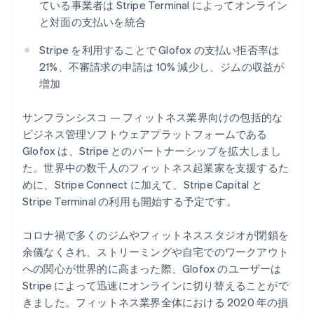
ている事業者は Stripe Terminal によってオンライン
パートナー
Climate
と対面の支払いを統合
Stripe App Marketplace
カーボンリムーバル
Stripe を利用することで Glofox の支払い拒否率は
Identity
21%、不審請求の申請は 10% 減少し、ジムの収益が
オンライン本人確認
増加
サンフランシスコ — フィットネス業界向けの包括的な
ビジネス管理ソフトウェアプラットフォームである
Stripe Sessions 2026
Glofox は、Stripe とのパートナーシップを拡大しまし
Stripe が AI の経済インフラをどのように構築しているかを
た。世界中の数千人のフィットネス起業家を支援するた
ご覧ください。
めに、Stripe Connect に加えて、Stripe Capital と
こちらをご覧ください
Stripe Terminal の利用も開始する予定です。
アイルランド
English
コロナ禍で多くのジムやフィットネススタジオが閉鎖を
アメリカ
余儀なくされ、ストリーミングや自宅でのワークアウト
English
Español
简体中文
への関心が世界的に高まった際、Glofox のユーザーは
アラブ首長国連邦
Stripe によって迅速にオンラインに切り替えることがで
English
イギリス
きました。フィットネス業界全体における 2020 年の損