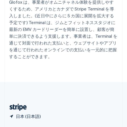
English
简体中文
Glofox は、事業者がオムニチャネル体験を提供しやす
メキシコ
くするため、アメリカとカナダで Stripe Terminal を導
Español
English
入しました。(近日中にさらに 5 カ国に展開を拡大する
ラトビア
予定です) Terminal は、ジムとフィットネススタジオに
English
リトアニア
最新の EMV カードリーダーを簡単に設置し、顧客が簡
English
単に決済できるよう支援します。事業者は、Terminal を
リヒテンシュタイン
通じて対面で行われた支払いと、ウェブサイトやアプリ
Deutsch
English
を通じて行われたオンラインでの支払いを一元的に把握
ルーマニア
することができます。
English
ルクセンブルグ
Français
Deutsch
English
中国香港特別行政区
English
简体中文
中国本土
简体中文
English
日本
日本語
English
日本 (日本語)