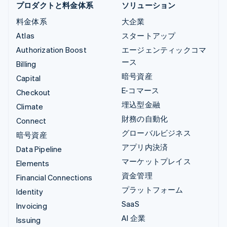
プロダクトと料金体系
ソリューション
料金体系
大企業
Atlas
スタートアップ
Authorization Boost
エージェンティックコマ
ース
Billing
暗号資産
Capital
E-コマース
Checkout
埋込型金融
Climate
財務の自動化
Connect
グローバルビジネス
暗号資産
アプリ内決済
Data Pipeline
マーケットプレイス
Elements
資金管理
Financial Connections
プラットフォーム
Identity
SaaS
Invoicing
AI 企業
Issuing