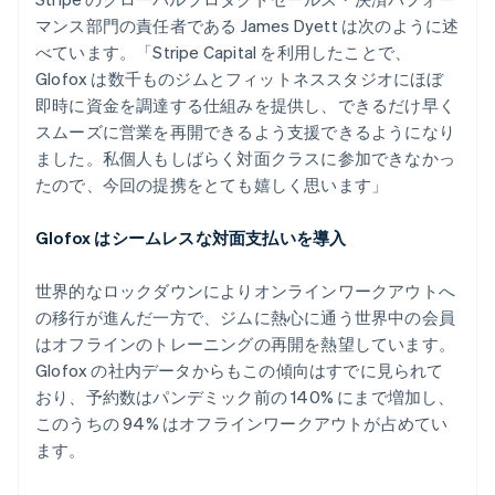
English
ノルウェー
マンス部門の責任者である James Dyett は次のように述
English
べています。「Stripe Capital を利用したことで、
ハンガリー
Glofox は数千ものジムとフィットネススタジオにほぼ
English
即時に資金を調達する仕組みを提供し、できるだけ早く
フィンランド
スムーズに営業を再開できるよう支援できるようになり
English
Svenska
ブラジル
ました。私個人もしばらく対面クラスに参加できなかっ
Português
English
たので、今回の提携をとても嬉しく思います」
フランス
Français
English
Glofox はシームレスな対面支払いを導入
ブルガリア
English
ベルギー
世界的なロックダウンによりオンラインワークアウトへ
Nederlands
Français
Deutsch
English
の移行が進んだ一方で、ジムに熱心に通う世界中の会員
ポーランド
はオフラインのトレーニングの再開を熱望しています。
English
Glofox の社内データからもこの傾向はすでに見られて
ポルトガル
おり、予約数はパンデミック前の 140% にまで増加し、
Português
English
マルタ
このうちの 94% はオフラインワークアウトが占めてい
English
ます。
マレーシア