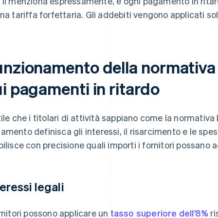
 li menziona espressamente, e ogni pagamento in ritar
una tariffa forfettaria. Gli addebiti vengono applicati solo
unzionamento della normativa
i pagamenti in ritardo
tile che i titolari di attività sappiano come la normativa 
amento definisca gli interessi, il risarcimento e le spe
bilisce con precisione quali importi i fornitori possano 
teressi legali
ornitori possono applicare un
tasso superiore dell'8%
ri