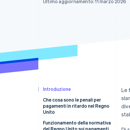
Ultimo aggiornamento: 11 marzo 2026
Link
Pagamento accelerato
Financial Connections
Conti finanziari collegati
Introduzione
Le 
sla
Che cosa sono le penali per
pagamenti in ritardo nel Regno
div
Unito
stab
Funzionamento della normativa
del Regno Unito sui pagamenti
Di 