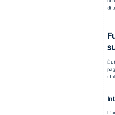
non
di 
F
su
È u
pag
sta
In
I f