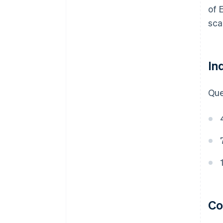
of 
sca
In
Qu
Co