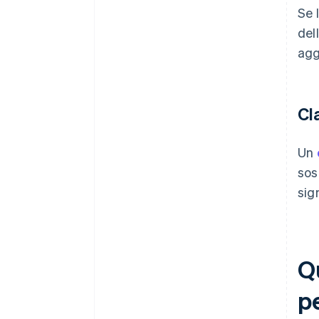
Se 
del
agg
Cl
Un
sos
sig
Qu
pe