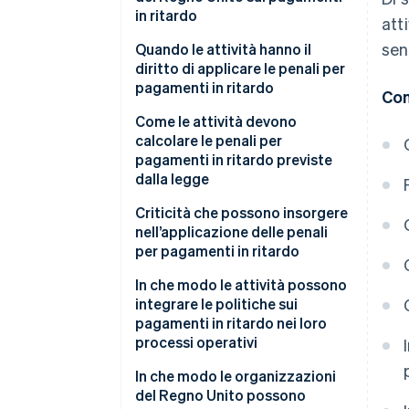
in ritardo
att
sen
Interessi legali
Quando le attività hanno il
diritto di applicare le penali per
Indennizzo forfettario.
pagamenti in ritardo
Con
Costi di recupero aggiuntivi
Come le attività devono
calcolare le penali per
Clausole contrattuali valide
pagamenti in ritardo previste
dalla legge
Criticità che possono insorgere
nell’applicazione delle penali
per pagamenti in ritardo
In che modo le attività possono
integrare le politiche sui
pagamenti in ritardo nei loro
processi operativi
In che modo le organizzazioni
del Regno Unito possono