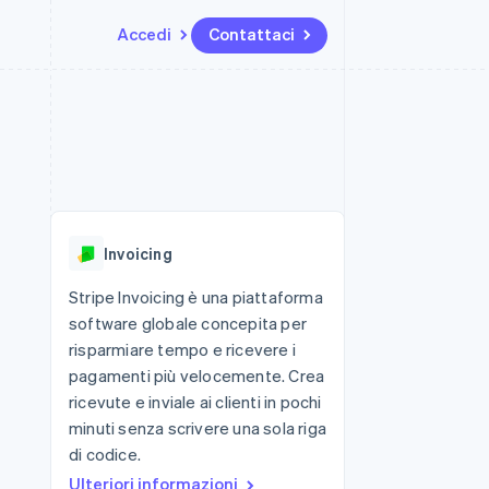
Accedi
Contattaci
Risorse
Ecosistema
Recapiti
me e marketplace
Altro
Integrazioni app
Partner
Contattaci
Product roadmap
ns
Esempi di codice
Stripe App Marketplace
Diventa nostro partner
Scopri cosa ti aspetta
 piattaforme
Blog per sviluppatori
 platforms
ibero
Stato dell'API
Radar
ari integrati
Prevenzione delle frodi
Invoicing
 fisiche
Atlas
Costituzione di start-up
Stripe Invoicing è una piattaforma
software globale concepita per
Climate
Rimozione del carbonio
risparmiare tempo e ricevere i
pagamenti più velocemente. Crea
Identity
Verifica online dell'identità
ricevute e inviale ai clienti in pochi
minuti senza scrivere una sola riga
di codice.
Ulteriori informazioni