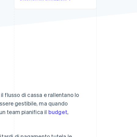
Stripe Sessions 2026
Scopri come Stripe sta
costruendo
l'infrastruttura
economica per l'IA.
Guarda ora
flusso di cassa e rallentano lo
 essere gestibile, ma quando
un team pianifica il
budget
,
itardi di pagamento tutela le