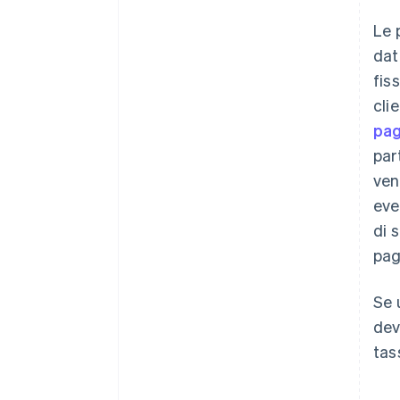
Le 
dat
fis
cli
pa
par
ven
eve
di 
pag
Se 
dev
tas