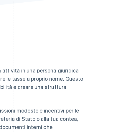
Stripe Sessions 2026
Scopri come Stripe sta
costruendo
l'infrastruttura
economica per l'IA.
Guarda ora
 attività in una persona giuridica
re le tasse a proprio nome. Questo
bilità e creare una struttura
ssioni modeste e incentivi per le
eteria di Stato o alla tua contea,
 documenti interni che