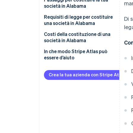
man
società in Alabama
Requisiti di legge per costituire
Di 
una società in Alabama
leg
Costi della costituzione di una
società in Alabama
Con
In che modo Stripe Atlas può
essere d’aiuto
Registrazione su Atlas
Crea la tua azienda con Stripe Atlas
Accettazione di pagamenti e
operazioni bancarie prima
dell’arrivo del tuo EIN
Acquisto di azioni senza
contanti da parte del fondatore
Presentazione automatica della
dichiarazione fiscale 83(b)