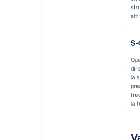
str
att
S-
Que
dir
la 
pre
fre
la 
Va