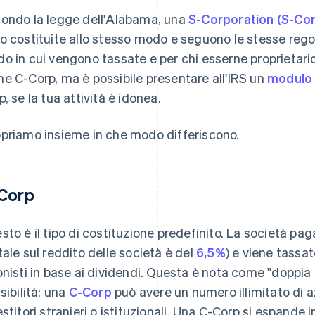
ondo la legge dell'Alabama, una
S-Corporation (S-Co
o costituite allo stesso modo e seguono le stesse regole
o in cui vengono tassate e per chi esserne proprietario.
e C-Corp, ma è possibile presentare all'IRS un
modulo
p, se la tua attività è idonea.
priamo insieme in che modo differiscono.
Corp
sto è il tipo di costituzione predefinito. La società paga 
tale sul reddito delle società è del
6,5%
) e viene tassat
onisti in base ai dividendi. Questa è nota come "doppia 
ssibilità: una
C-Corp
può avere un numero illimitato di azi
estitori stranieri o istituzionali. Una C-Corp si espande 