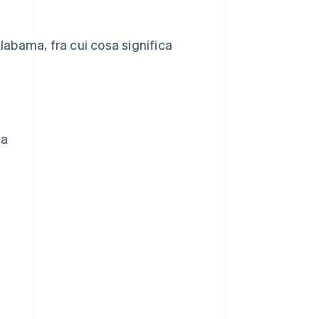
Alabama, fra cui cosa significa
ma
a