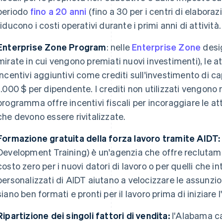
periodo
fino a 20 anni
(fino a 30 per i centri di elaboraz
riducono i costi operativi durante i primi anni di attività.
Enterprise Zone Program
: nelle
Enterprise Zone
desig
mirate in cui vengono premiati nuovi investimenti), le a
incentivi aggiuntivi come crediti sull'investimento di cap
1.000 $ per dipendente. I crediti non utilizzati vengono r
programma offre incentivi fiscali per incoraggiare le att
che devono essere rivitalizzate.
Formazione gratuita della forza lavoro tramite AIDT:
Development Training) è un'agenzia che offre reclutam
costo zero per i nuovi datori di lavoro o per quelli che
personalizzati di AIDT aiutano a velocizzare le assunzi
siano ben formati e pronti per il lavoro prima di iniziare l'
Ripartizione dei singoli fattori di vendita:
l'Alabama ca