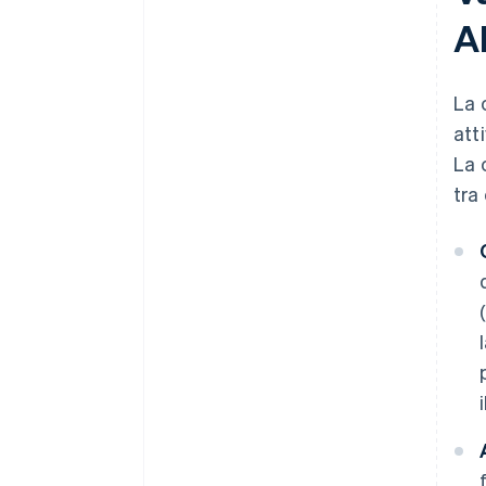
A
La 
att
La 
tra