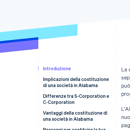
Link
Pagamento accelerato
Financial Connections
Conti finanziari collegati
Introduzione
La 
sep
Implicazioni della costituzione
di una società in Alabama
può
pro
Differenze tra S-Corporation e
C-Corporation
L'A
C-Corp
Vantaggi della costituzione di
nuo
una società in Alabama
S-Corp
pag
Passaggi per costituire la tua