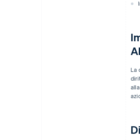
Documenti legali aziendali con
idoneità globale
Un anno gratuito di Stripe
Payments, più 50.000 USD in
Im
crediti e sconti offerti dai
partner
A
La 
dir
all
azi
D