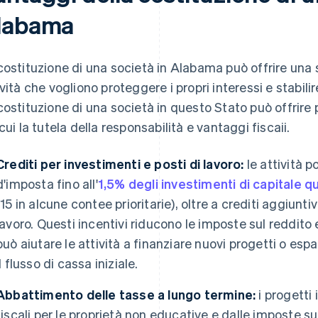
labama
costituzione di una società in Alabama può offrire una se
ività che vogliono proteggere i propri interessi e stabili
costituzione di una società in questo Stato può offrire 
 cui la tutela della responsabilità e vantaggi fiscaii.
Crediti per investimenti e posti di lavoro:
le attività 
d'imposta fino all'
1,5% degli investimenti di capitale qu
(15 in alcune contee prioritarie), oltre a crediti aggiuntiv
lavoro. Questi incentivi riducono le imposte sul reddito e
può aiutare le attività a finanziare nuovi progetti o es
il flusso di cassa iniziale.
Abbattimento delle tasse a lungo termine:
i progetti
fiscali per le proprietà non educative e dalle imposte su