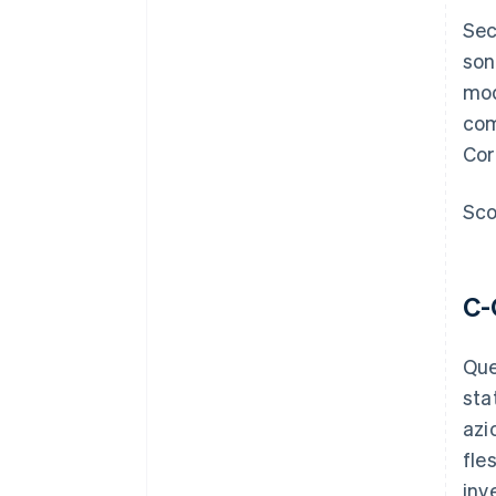
Sec
son
mod
com
Cor
Sco
C-
Que
sta
azi
fle
inv